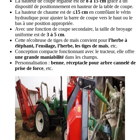
La hauteur de coupe réglable est de
8 à 15 cm
grâce à un
dispositif de positionnement en hauteur de la table de coupe.
La hauteur de chaume est de
≤15 cm
en contrôlant le vérin
hydraulique pour ajuster la barre de coupe vers le haut ou le
bas à une position appropriée.
Avec une fonction de coupe secondaire, la taille de broyage
uniforme est de
3 à 5 cm
.
Cette récolteuse de tiges de maïs convient pour
l’herbe à
éléphant, l’ensilage, l’herbe, les tiges de maïs
, etc.
Conception compacte fonctionnant avec le tracteur, elle offre
une grande maniabilité
dans les champs.
Personnalisation :
benne
,
réceptacle pour arbre cannelé de
prise de force
, etc.