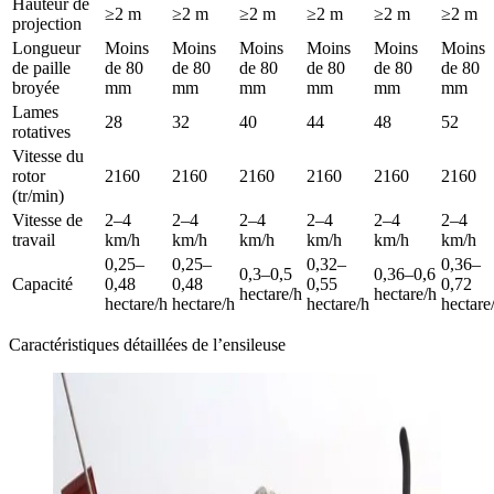
Hauteur de
≥2 m
≥2 m
≥2 m
≥2 m
≥2 m
≥2 m
projection
Longueur
Moins
Moins
Moins
Moins
Moins
Moins
de paille
de 80
de 80
de 80
de 80
de 80
de 80
broyée
mm
mm
mm
mm
mm
mm
Lames
28
32
40
44
48
52
rotatives
Vitesse du
rotor
2160
2160
2160
2160
2160
2160
(tr/min)
Vitesse de
2–4
2–4
2–4
2–4
2–4
2–4
travail
km/h
km/h
km/h
km/h
km/h
km/h
0,25–
0,25–
0,32–
0,36–
0,3–0,5
0,36–0,6
Capacité
0,48
0,48
0,55
0,72
hectare/h
hectare/h
hectare/h
hectare/h
hectare/h
hectare
Caractéristiques détaillées de l’ensileuse