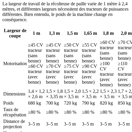
La largeur de travail de la récolteuse de paille varie de 1 mètre à 2,4
mètres, et différentes largeurs nécessitent des tracteurs de puissances
différentes. Bien entendu, le poids de la machine change en
conséquence.
Largeur de
1 m
1,3 m
1,5 m
1,65 m
1,8 m
2,0 m
coupe
≥60 CV
≥70 C
≥45 CV
≥45 CV
≥50 CV
≥55 CV
tracteur
tracteur
tracteur
tracteur
tracteur
tracteur
(sans
(sans
(sans
(sans
(sans
(sans
benne)
benne)
benne)
benne)
benne)
benne)
Motorisation
≥100
≥110
≥60 CV
≥70 CV
≥75 CV
≥90 CV
CV
CV
tracteur
tracteur
tracteur
tracteur
tracteur
tracteur
(avec
(avec
(avec
(avec
(avec
(avec
benne)
benne)
benne)
benne)
benne)
benne)
1,4 × 1,2
1,5 × 1,8
1,5 × 2,0
1,5 × 2,2
1,5 × 2,3
1,7 × 2
Dimensions
× 2,6 m
× 3,35 m
× 3,5 m
× 3,5 m
× 3,5 m
× 3,5 
Poids
680 kg
700 kg
720 kg
790 kg
820 kg
850 kg
Taux de
≥80 %
≥80 %
≥80 %
≥80 %
≥80 %
≥80 %
récupération
Distance de
3–5 m
3–5 m
3–5 m
3–5 m
3–5 m
3–5 m
projection