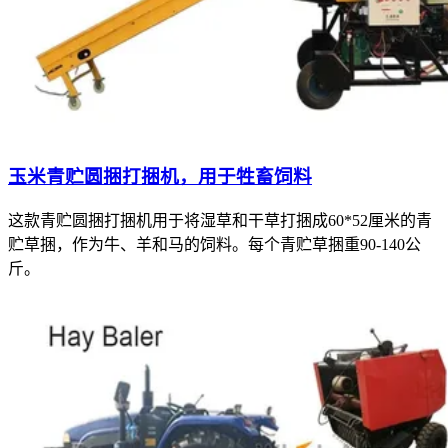
玉米青贮圆捆打捆机，用于牲畜饲料
这款青贮圆捆打捆机用于将湿草和干草打捆成60*52厘米的青
贮草捆，作为牛、羊和马的饲料。每个青贮草捆重90-140公
斤。