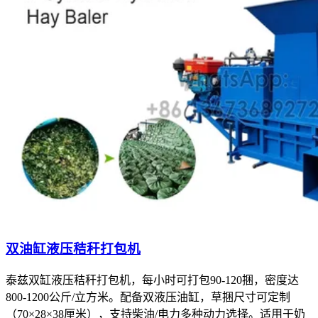
双油缸液压秸秆打包机
泰兹双缸液压秸秆打包机，每小时可打包90-120捆，密度达
800-1200公斤/立方米。配备双液压油缸，草捆尺寸可定制
（70×28×38厘米），支持柴油/电力多种动力选择。适用于奶