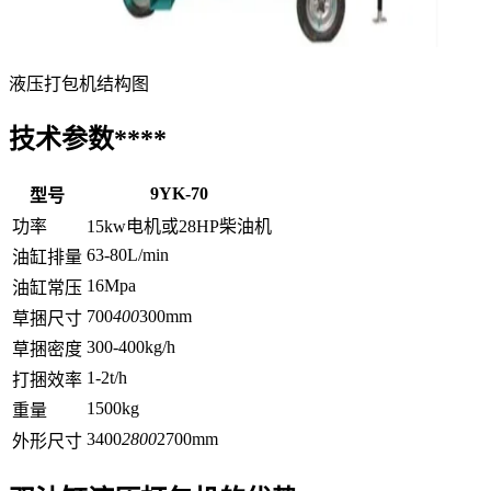
液压打包机结构图
技术参数
****
9YK-70
型号
功率
15kw电机或28HP柴油机
63-80L/min
油缸排量
16Mpa
油缸常压
700
400
300mm
草捆尺寸
300-400kg/h
草捆密度
1-2t/h
打捆效率
1500kg
重量
3400
2800
2700mm
外形尺寸