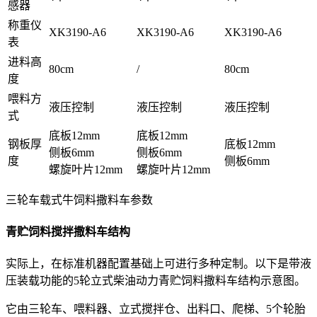
感器
称重仪
XK3190-A6
XK3190-A6
XK3190-A6
表
进料高
80cm
/
80cm
度
喂料方
液压控制
液压控制
液压控制
式
底板12mm
底板12mm
钢板厚
底板12mm
侧板6mm
侧板6mm
度
侧板6mm
螺旋叶片12mm
螺旋叶片12mm
三轮车载式牛饲料撒料车参数
青贮饲料搅拌撒料车结构
实际上，在标准机器配置基础上可进行多种定制。以下是带液
压装载功能的5轮立式柴油动力青贮饲料撒料车结构示意图。
它由三轮车、喂料器、立式搅拌仓、出料口、爬梯、5个轮胎