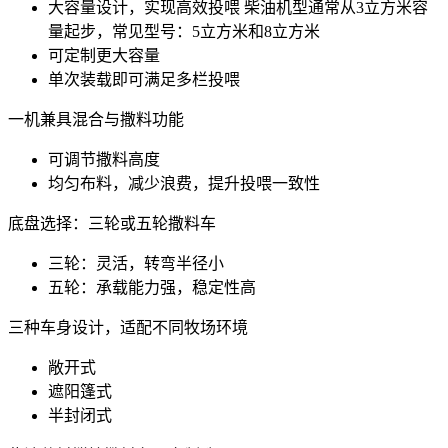
大容量设计，实现高效投喂 柴油机型通常从3立方米容
量起步，常见型号：5立方米和8立方米
可定制更大容量
单次装载即可满足多栏投喂
一机兼具混合与撒料功能
可调节撒料高度
均匀布料，减少浪费，提升投喂一致性
底盘选择：三轮或五轮撒料车
三轮：灵活，转弯半径小
五轮：承载能力强，稳定性高
三种车身设计，适配不同牧场环境
敞开式
遮阳篷式
半封闭式