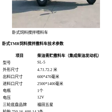
卧式饲料搅拌喂料车
卧式TMR饲料搅拌撒料车技术参数
项目
柴油青贮撒料车（集成柴油发动机）
SL-5
型号
外形尺寸
4.7
1.7
2.2 米
出料口尺寸
600*470毫米
进料口尺寸
2500*1400毫米
电瓶
1个
12V
电压
三轮底盘品牌
福田五星
轮胎 750-16, 600-14
3条