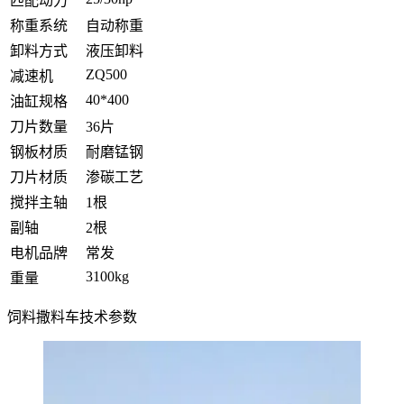
匹配动力
称重系统
自动称重
卸料方式
液压卸料
ZQ500
减速机
40*400
油缸规格
刀片数量
36片
钢板材质
耐磨锰钢
刀片材质
渗碳工艺
搅拌主轴
1根
副轴
2根
电机品牌
常发
3100kg
重量
饲料撒料车技术参数