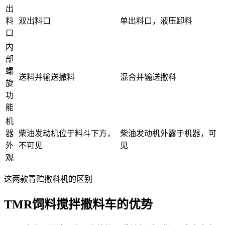
出
料
双出料口
单出料口，液压卸料
口
内
部
螺
送料并输送撒料
混合并输送撒料
旋
功
能
机
器
柴油发动机位于料斗下方，
柴油发动机外露于机器，可
外
不可见
见
观
这两款青贮撒料机的区别
TMR饲料搅拌撒料车的优势