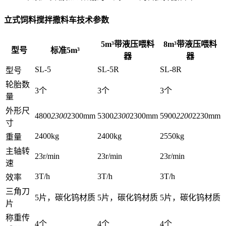
立式饲料搅拌撒料车技术参数
5m³带液压喂料
8m³带液压喂料
型号
标准5m³
器
器
SL-5
SL-5R
SL-8R
型号
轮胎数
3个
3个
3个
量
外形尺
4800
2300
2300mm
5300
2300
2300mm
5900
2200
2230mm
寸
2400kg
2400kg
2550kg
重量
主轴转
23r/min
23r/min
23r/min
速
3T/h
3T/h
3T/h
效率
三角刀
5片，碳化钨材质
5片，碳化钨材质
5片，碳化钨材质
片
称重传
4个
4个
4个