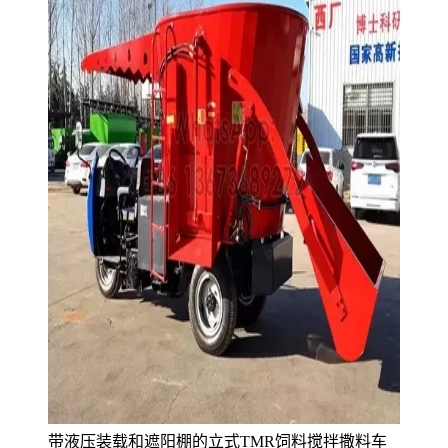
带液压装载和遮阳棚的立式TMR饲料搅拌撒料车