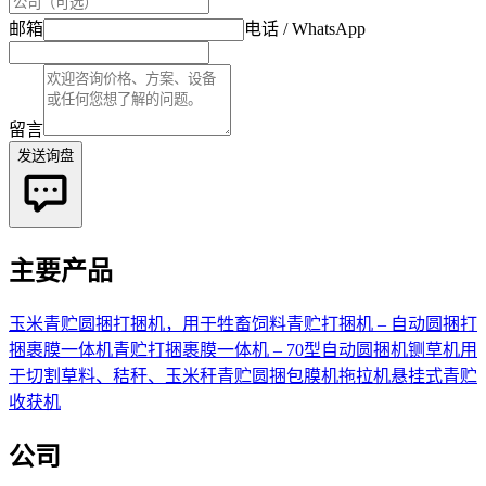
邮箱
电话 / WhatsApp
留言
发送询盘
主要产品
玉米青贮圆捆打捆机，用于牲畜饲料
青贮打捆机 – 自动圆捆打
捆裹膜一体机
青贮打捆裹膜一体机 – 70型自动圆捆机
铡草机用
于切割草料、秸秆、玉米秆
青贮圆捆包膜机
拖拉机悬挂式青贮
收获机
公司