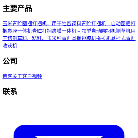
主要产品
玉米青贮圆捆打捆机，用于牲畜饲料
青贮打捆机 – 自动圆捆打
捆裹膜一体机
青贮打捆裹膜一体机 – 70型自动圆捆机
铡草机用
于切割草料、秸秆、玉米秆
青贮圆捆包膜机
拖拉机悬挂式青贮
收获机
公司
博客
关于
客户视频
联系