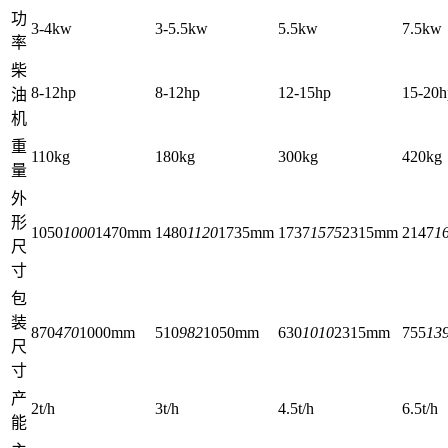
功
3-4kw
3-5.5kw
5.5kw
7.5kw
率
柴
8-12hp
8-12hp
12-15hp
15-20h
油
机
重
110kg
180kg
300kg
420kg
量
外
形
1050
1000
1470mm
1480
1120
1735mm
1737
1575
2315mm
2147
1
尺
寸
包
装
870
470
1000mm
510
982
1050mm
630
1010
2315mm
755
13
尺
寸
产
2t/h
3t/h
4.5t/h
6.5t/h
能