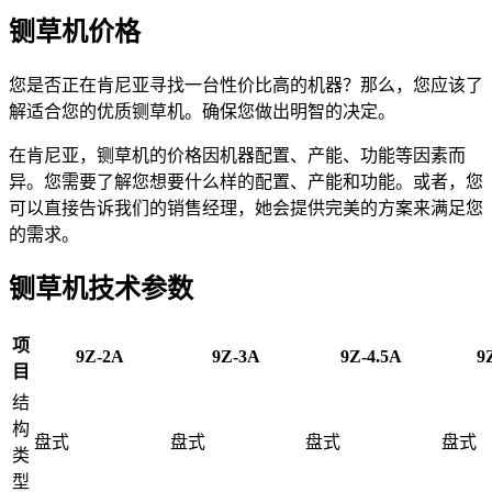
铡草机价格
您是否正在肯尼亚寻找一台性价比高的机器？那么，您应该了
解适合您的优质铡草机。确保您做出明智的决定。
在肯尼亚，铡草机的价格因机器配置、产能、功能等因素而
异。您需要了解您想要什么样的配置、产能和功能。或者，您
可以直接告诉我们的销售经理，她会提供完美的方案来满足您
的需求。
铡草机技术参数
项
9Z-2A
9Z-3A
9Z-4.5A
9
目
结
构
盘式
盘式
盘式
盘式
类
型