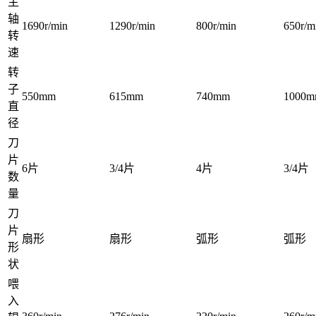
主
轴
1690r/min
1290r/min
800r/min
650r/m
转
速
转
子
550mm
615mm
740mm
1000
直
径
刀
片
6片
3/4片
4片
3/4片
数
量
刀
片
扇形
扇形
弧形
弧形
形
状
喂
入