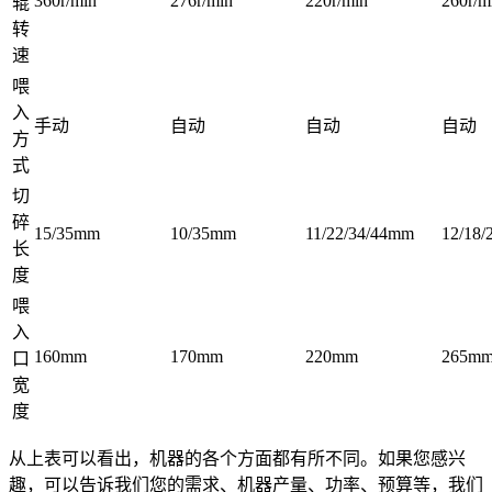
360r/min
276r/min
220r/min
260r/m
辊
转
速
喂
入
手动
自动
自动
自动
方
式
切
碎
15/35mm
10/35mm
11/22/34/44mm
12/18
长
度
喂
入
160mm
170mm
220mm
265m
口
宽
度
从上表可以看出，机器的各个方面都有所不同。如果您感兴
趣，可以告诉我们您的需求、机器产量、功率、预算等，我们