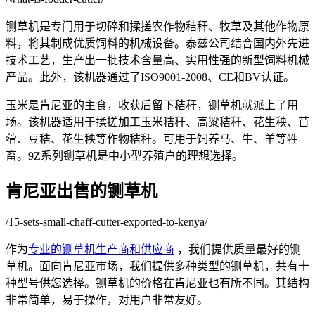
铡草机是专门用于切碎和揉搓农作物秸秆、牧草及其他作物原
料，将其制成优质饲料的机械设备。泰兹公司结合国内外先进
技术工艺，生产出一批技术含量高、实用性强的新型饲料机械
产品。此外，该机器通过了ISO9001-2008、CE和BV认证。
玉米是肯尼亚的主食，收获后留下秸秆，铡草机就派上了用
场。该机器适用于揉搓加工玉米秸秆、高粱秸秆、花生秧、苜
蓿、豆秸、花生秧等作物秸秆。可用于饲养马、牛、羊等牲
畜。9Z系列铡草机是中小型养殖户的理想选择。
肯尼亚出售的铡草机
/15-sets-small-chaff-cutter-exported-to-kenya/
作为
专业的铡草机生产商和供应商
，我们提供质量最好的铡
草机。面向肯尼亚市场，我们提供多种类型的铡草机，共有十
种型号供您选择。铡草机的价格在肯尼亚也有所不同。其结构
非常简单，易于操作，对用户非常友好。