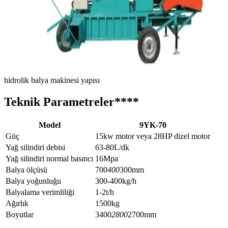
hidrolik balya makinesi yapısı
Teknik Parametreler
****
Model
9YK-70
Güç
15kw motor veya 28HP dizel motor
Yağ silindiri debisi
63-80L/dk
Yağ silindiri normal basıncı
16Mpa
Balya ölçüsü
700
400
300mm
Balya yoğunluğu
300-400kg/h
Balyalama verimliliği
1-2t/h
Ağırlık
1500kg
Boyutlar
3400
2800
2700mm