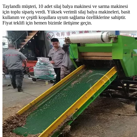
Taylandlı müşteri, 10 adet silaj balya makinesi ve sarma makinesi
için toplu sipariş verdi. Yüksek verimli silaj balya makineleri, basit
kullanım ve çeşitli koşullara uyum sağlama özelliklerine sahiptir.
Fiyat teklifi için hemen bizimle iletişime geçin.