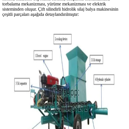
torbalama mekanizması, yürüme mekanizması ve elektrik
sisteminden oluşur. Çift silindirli hidrolik silaj balya makinesinin
çeşitli parçaları aşağıda detaylandırılmıştır: