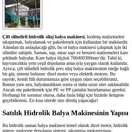
Çift silindirli hidrolik silaj balya makinesi
, kırılmış malzemeleri
sıkıştırmak, balyalamak ve paketlemek için kullanılan bir makinedir.
Adından da anlaşılacağı gibi, bu ot balya makinesi çalışmak için iki
silindire sahiptir. Saman, sap, mısır sapı ve benzeri malzemeleri kare
şeklinde balyalar. Kare balya ölçüsü 700
400
300mm’dir. Tabii ki,
hayvancılıkta yem yeşil depolama amacıyla yaygın olarak kullanılır.
Ayrıca, çift silindirli hidrolik pres silaj balya makinesinin isteğe bağlı
bir güç sistemi bulunur: dizel motor veya elektrik motoru. Bu
sayede, kendi fiili durumunuza göre uygun olanı seçebilirsiniz.
Bunun yanı sıra, balyalandıktan sonra ot daha uzun süre saklanabilir.
Ancak otu paketlemek için PE ve PP çantalar hazırlamanız gerekir.
Herhangi bir sorunuz olursa, daha fazla bilgi için bizimle iletişime
geçebilirsiniz. En kısa sürede size dönüş yapacağız!
Satılık Hidrolik Balya Makinesinin Yapısı
Bu hidrolik saman balya makinesi temel olarak dizel motor, hidrolik
sistem, malzeme depolama sistemi, sıkıştırma mekanizması,