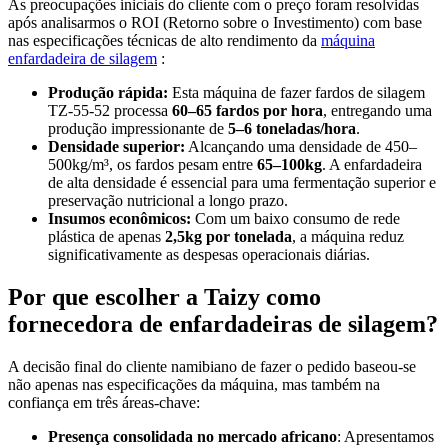
As preocupações iniciais do cliente com o preço foram resolvidas
após analisarmos o ROI (Retorno sobre o Investimento) com base
nas especificações técnicas de alto rendimento da
máquina
enfardadeira de silagem
:
Produção rápida:
Esta máquina de fazer fardos de silagem
TZ-55-52 processa
60–65 fardos por hora
, entregando uma
produção impressionante de
5–6 toneladas/hora
.
Densidade superior:
Alcançando uma densidade de 450–
500kg/m³, os fardos pesam entre
65–100kg
. A enfardadeira
de alta densidade é essencial para uma fermentação superior e
preservação nutricional a longo prazo.
Insumos econômicos:
Com um baixo consumo de rede
plástica de apenas
2,5kg por tonelada
, a máquina reduz
significativamente as despesas operacionais diárias.
Por que escolher a Taizy como
fornecedora de enfardadeiras de silagem?
A decisão final do cliente namibiano de fazer o pedido baseou-se
não apenas nas especificações da máquina, mas também na
confiança em três áreas-chave:
Presença consolidada no mercado africano
: Apresentamos