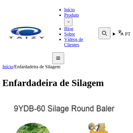
Início
Produto
Blog
Sobre
PT
Vídeos de
Clientes
Início
/
Enfardadeira de Silagem
Enfardadeira de Silagem