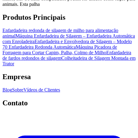
animais. Esta palha
Produtos Principais
Enfardadeira redonda de silagem de milho para alimentação
animal
Máquina Enfardadeira de Silagem – Enfardadeira Automática
com Enroladeira
Enfardadeira e Envolvedora de Silagem – Modelo
70 Enfardadeira Redonda Automática
Máquina Picadora de
Forragem para Cortar Capim, Palha, Colmo de Milho
Enfardadeira
de fardos redondos de silagem
Colheitadeira de Silagem Montada em
Trator
Empresa
Blog
Sobre
Vídeos de Clientes
Contato