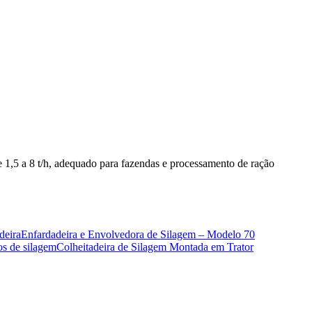
de 1,5 a 8 t/h, adequado para fazendas e processamento de ração
deira
Enfardadeira e Envolvedora de Silagem – Modelo 70
os de silagem
Colheitadeira de Silagem Montada em Trator