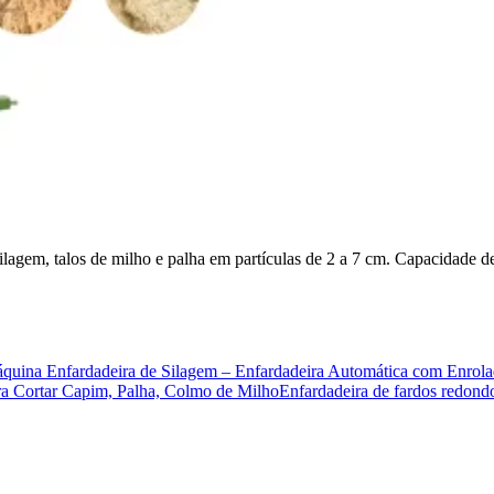
silagem, talos de milho e palha em partículas de 2 a 7 cm. Capacidade 
quina Enfardadeira de Silagem – Enfardadeira Automática com Enrola
a Cortar Capim, Palha, Colmo de Milho
Enfardadeira de fardos redond