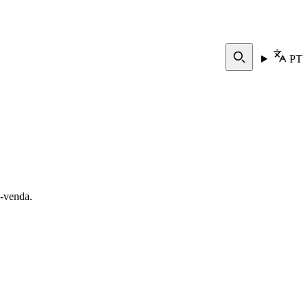
PT
s-venda.