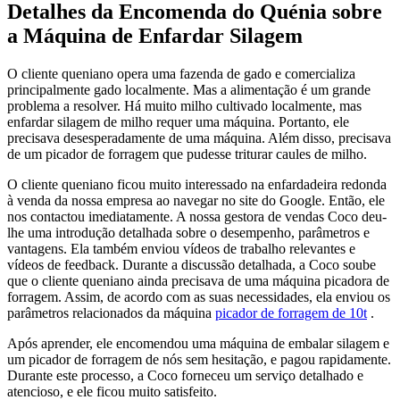
Detalhes da Encomenda do Quénia sobre
a Máquina de Enfardar Silagem
O cliente queniano opera uma fazenda de gado e comercializa
principalmente gado localmente. Mas a alimentação é um grande
problema a resolver. Há muito milho cultivado localmente, mas
enfardar silagem de milho requer uma máquina. Portanto, ele
precisava desesperadamente de uma máquina. Além disso, precisava
de um picador de forragem que pudesse triturar caules de milho.
O cliente queniano ficou muito interessado na enfardadeira redonda
à venda da nossa empresa ao navegar no site do Google. Então, ele
nos contactou imediatamente. A nossa gestora de vendas Coco deu-
lhe uma introdução detalhada sobre o desempenho, parâmetros e
vantagens. Ela também enviou vídeos de trabalho relevantes e
vídeos de feedback. Durante a discussão detalhada, a Coco soube
que o cliente queniano ainda precisava de uma máquina picadora de
forragem. Assim, de acordo com as suas necessidades, ela enviou os
parâmetros relacionados da máquina
picador de forragem de 10t
.
Após aprender, ele encomendou uma máquina de embalar silagem e
um picador de forragem de nós sem hesitação, e pagou rapidamente.
Durante este processo, a Coco forneceu um serviço detalhado e
atencioso, e ele ficou muito satisfeito.