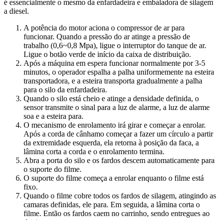
é essencialmente o mesmo da enfardadeira e embaladora de silagem
a diesel.
A potência do motor aciona o compressor de ar para
funcionar. Quando a pressão do ar atinge a pressão de
trabalho (0,6~0,8 Mpa), ligue o interruptor do tanque de ar.
Ligue o botão verde de início da caixa de distribuição.
Após a máquina em espera funcionar normalmente por 3-5
minutos, o operador espalha a palha uniformemente na esteira
transportadora, e a esteira transporta gradualmente a palha
para o silo da enfardadeira.
Quando o silo está cheio e atinge a densidade definida, o
sensor transmite o sinal para a luz de alarme, a luz de alarme
soa e a esteira para.
O mecanismo de enrolamento irá girar e começar a enrolar.
Após a corda de cânhamo começar a fazer um círculo a partir
da extremidade esquerda, ela retorna à posição da faca, a
lâmina corta a corda e o enrolamento termina.
Abra a porta do silo e os fardos descem automaticamente para
o suporte do filme.
O suporte do filme começa a enrolar enquanto o filme está
fixo.
Quando o filme cobre todos os fardos de silagem, atingindo as
camaras definidas, ele para. Em seguida, a lâmina corta o
filme. Então os fardos caem no carrinho, sendo entregues ao