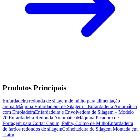
Produtos Principais
Enfardadeira redonda de silagem de milho para alimentação
animal
Máquina Enfardadeira de Silagem – Enfardadeira Automática
com Enroladeira
Enfardadeira e Envolvedora de Silagem – Modelo
70 Enfardadeira Redonda Automática
Máquina Picadora de
Forragem para Cortar Capim, Palha, Colmo de Milho
Enfardadeira
de fardos redondos de silagem
Colheitadeira de Silagem Montada em
Trator