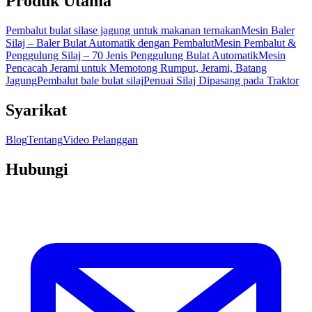
Produk Utama
Pembalut bulat silase jagung untuk makanan ternakan
Mesin Baler
Silaj – Baler Bulat Automatik dengan Pembalut
Mesin Pembalut &
Penggulung Silaj – 70 Jenis Penggulung Bulat Automatik
Mesin
Pencacah Jerami untuk Memotong Rumput, Jerami, Batang
Jagung
Pembalut bale bulat silaj
Penuai Silaj Dipasang pada Traktor
Syarikat
Blog
Tentang
Video Pelanggan
Hubungi