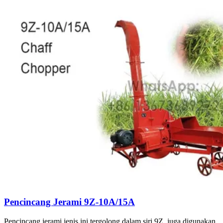
Pencincang Jerami 9Z-10A/15A
Pencincang jerami jenis ini tergolong dalam siri 9Z, juga digunakan