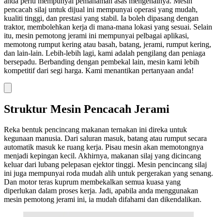
anda perlu mempunyai pemahaman asas mengenainya. Mesin
pencacah silaj untuk dijual ini mempunyai operasi yang mudah,
kualiti tinggi, dan prestasi yang stabil. Ia boleh dipasang dengan
traktor, membolehkan kerja di mana-mana lokasi yang sesuai. Selain
itu, mesin pemotong jerami ini mempunyai pelbagai aplikasi,
memotong rumput kering atau basah, batang, jerami, rumput kering,
dan lain-lain. Lebih-lebih lagi, kami adalah pengilang dan peniaga
bersepadu. Berbanding dengan pembekal lain, mesin kami lebih
kompetitif dari segi harga. Kami menantikan pertanyaan anda!
Struktur Mesin Pencacah Jerami
Reka bentuk pencincang makanan ternakan ini direka untuk
kegunaan manusia. Dari saluran masuk, batang atau rumput secara
automatik masuk ke ruang kerja. Pisau mesin akan memotongnya
menjadi kepingan kecil. Akhirnya, makanan silaj yang dicincang
keluar dari lubang pelepasan ejektor tinggi. Mesin pencincang silaj
ini juga mempunyai roda mudah alih untuk pergerakan yang senang.
Dan motor teras kuprum membekalkan semua kuasa yang
diperlukan dalam proses kerja. Jadi, apabila anda menggunakan
mesin pemotong jerami ini, ia mudah difahami dan dikendalikan.