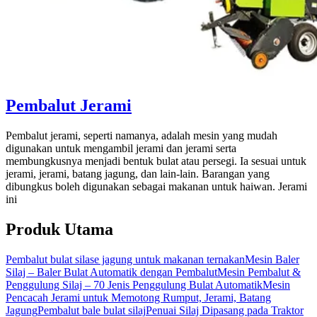
Pembalut Jerami
Pembalut jerami, seperti namanya, adalah mesin yang mudah
digunakan untuk mengambil jerami dan jerami serta
membungkusnya menjadi bentuk bulat atau persegi. Ia sesuai untuk
jerami, jerami, batang jagung, dan lain-lain. Barangan yang
dibungkus boleh digunakan sebagai makanan untuk haiwan. Jerami
ini
Produk Utama
Pembalut bulat silase jagung untuk makanan ternakan
Mesin Baler
Silaj – Baler Bulat Automatik dengan Pembalut
Mesin Pembalut &
Penggulung Silaj – 70 Jenis Penggulung Bulat Automatik
Mesin
Pencacah Jerami untuk Memotong Rumput, Jerami, Batang
Jagung
Pembalut bale bulat silaj
Penuai Silaj Dipasang pada Traktor