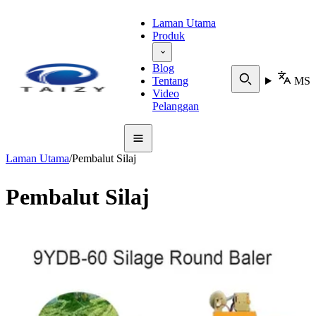
Laman Utama
Produk
Blog
Tentang
MS
Video
Pelanggan
Laman Utama
/
Pembalut Silaj
Pembalut Silaj