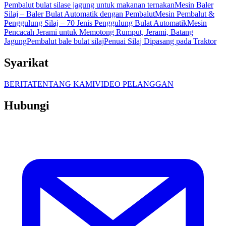
Pembalut bulat silase jagung untuk makanan ternakan
Mesin Baler
Silaj – Baler Bulat Automatik dengan Pembalut
Mesin Pembalut &
Penggulung Silaj – 70 Jenis Penggulung Bulat Automatik
Mesin
Pencacah Jerami untuk Memotong Rumput, Jerami, Batang
Jagung
Pembalut bale bulat silaj
Penuai Silaj Dipasang pada Traktor
Syarikat
BERITA
TENTANG KAMI
VIDEO PELANGGAN
Hubungi