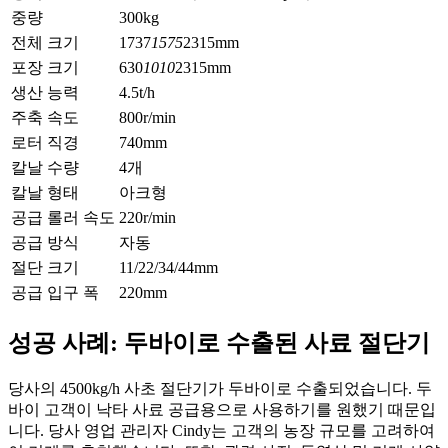
중량
300kg
전체 크기
1737
1575
2315mm
포장 크기
630
1010
2315mm
생산 능력
4.5t/h
주축 속도
800r/min
로터 직경
740mm
칼날 수량
4개
칼날 형태
아크형
공급 롤러 속도
220r/min
공급 방식
자동
절단 크기
11/22/34/44mm
공급 입구 폭
220mm
성공 사례: 두바이로 수출된 사료 절단기
당사의 4500kg/h 사초 절단기가 두바이로 수출되었습니다. 두
바이 고객이 낙타 사료 공급용으로 사용하기를 원했기 때문입
니다. 당사 영업 관리자 Cindy는 고객의 농장 규모를 고려하여