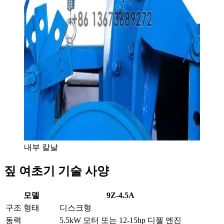
내부 칼날
짚 여초기 기술 사양
모델
9Z-4.5A
구조 형태
디스크형
동력
5.5kW 모터 또는 12-15hp 디젤 엔진