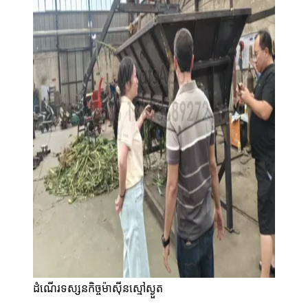
ដំណើរទស្សនកិច្ចម៉ាស៊ីនស្មៅស្ងួត