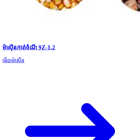
ម៉ាស៊ីនកាត់ចំណី 9Z-1.2
មើលម៉ាស៊ីន