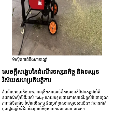
ម៉ាស៊ីនកាត់និងហាន់ស្មៅ
សេចក្តីសង្ខេបនៃដំណើរទស្សនកិច្ច និងទស្សន
វិស័យសហប្រតិបត្តិការ
ដំណើរទស្សនកិច្ចនេះបានពង្រឹងការយល់ដឹងរបស់អតិថិជនកម្ពុជាអំពី
ឧបករណ៍ស៊ីលីជីរបស់ Taizy ដោយទទួលបានការសរសើរខ្ពស់ចំពោះគុណ
ភាពផលិតផល ទំហំផលិតកម្ម និងប្រព័ន្ធសេវាកម្មរបស់យើង។ វាបានដាក់
មូលដ្ឋានគ្រឹះដ៏រឹងមាំសម្រាប់កិច្ចសហការនាពេលអនាគត។