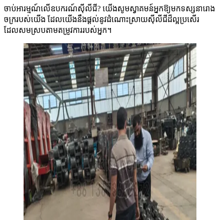
ចាប់អារម្មណ៍លើឧបករណ៍ស៊ីលីជី? យើងសូមស្វាគមន៍អ្នកឱ្យមកទស្សនារោង
ចក្ររបស់យើង ដែលយើងនឹងផ្តល់នូវដំណោះស្រាយស៊ីលីជីដ៏ល្អប្រសើរ
ដែលសមស្របតាមតម្រូវការរបស់អ្នក។