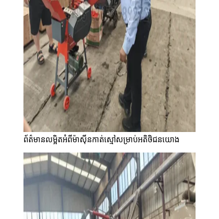
ព័ត៌មានលម្អិតអំពីម៉ាស៊ីនកាត់ស្មៅសម្រាប់អតិថិជនយោង