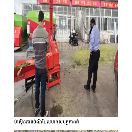
ម៉ាស៊ីនកាត់ចំណីដែលមានសមត្ថភាពធំ