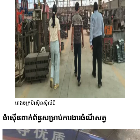
រោងចក្រម៉ាស៊ីនស៊ីលីជី
ម៉ាស៊ីនពាក់ព័ន្ធសម្រាប់ការងារចំណីសត្វ