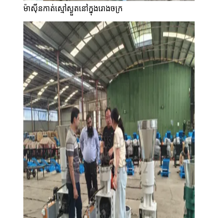
ម៉ាស៊ីនកាត់ស្មៅស្ងួតនៅក្នុងរោងចក្រ