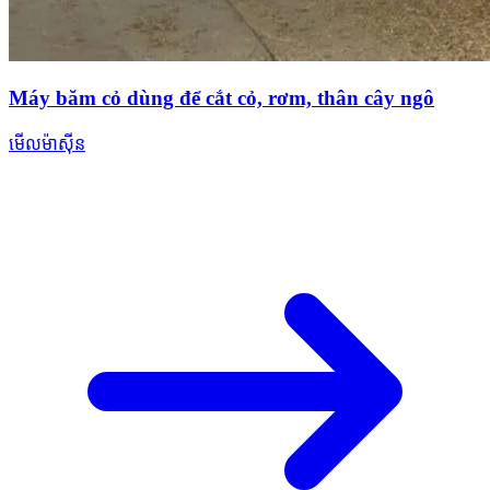
Máy băm cỏ dùng để cắt cỏ, rơm, thân cây ngô
មើលម៉ាស៊ីន