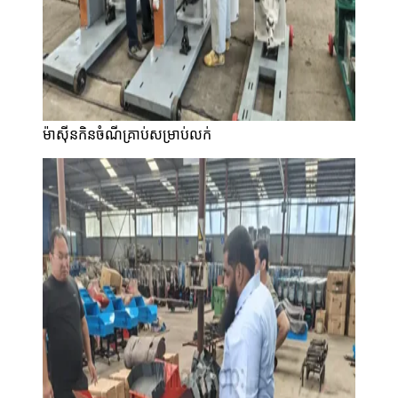
ម៉ាស៊ីនកិនចំណីគ្រាប់សម្រាប់លក់