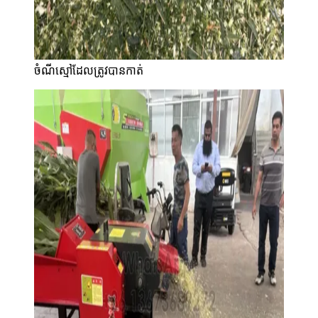
ចំណីស្មៅដែលត្រូវបានកាត់