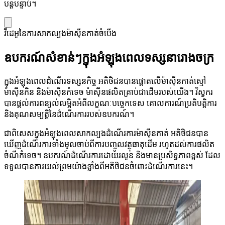
បន្តបន្ទាប់។
វីដេអូនៃការសាកល្បងម៉ាស៊ីនកាត់ចំបើង
ឧបករណ៍សំខាន់ៗក្នុងអំឡុងពេលទស្សនារោងចក្រ
ក្នុងអំឡុងពេលដំណើរទស្សនកិច្ច អតិថិជនបានផ្តោតលើម៉ាស៊ីនកាត់ស្មៅ
ម៉ាស៊ីនកិន និងម៉ាស៊ីនកំទេច ម៉ាស៊ីនផលិតគ្រាប់ជាដើមរបស់យើង។ វិស្វករ
បានផ្តល់ការពន្យល់លម្អិតអំពីលក្ខណៈបច្ចេកទេស គោលការណ៍ប្រតិបត្តិការ
និងគុណសម្បត្តិនៃដំណើរការរបស់ឧបករណ៍។
ជាពិសេសក្នុងអំឡុងពេលសាកល្បងដំណើរការម៉ាស៊ីនកាត់ អតិថិជនបាន
ឃើញដំណើរការទាំងមូលចាប់ពីការបញ្ចូលវត្ថុធាតុដើម រហូតដល់ការផលិត
ចំណីកំទេច។ ឧបករណ៍ដំណើរការដោយរលូន និងមានប្រសិទ្ធភាពខ្ពស់ ដែល
ទទួលបានការយល់ព្រមយ៉ាងខ្លាំងពីអតិថិជនចំពោះដំណើរការនេះ។