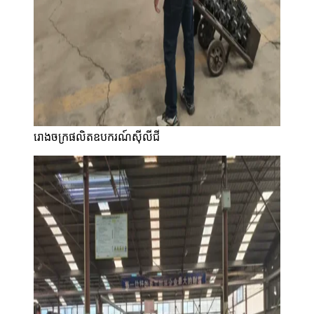
រោងចក្រផលិតឧបករណ៍ស៊ីលីជី