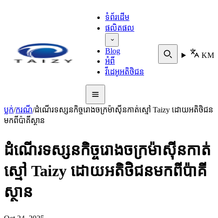
ទំព័រដើម
ផលិតផល
Blog
KM
អំពី
វីដេអូអតិថិជន
ប្លក់
/
ករណី
/
ដំណើរទស្សនកិច្ចរោងចក្រម៉ាស៊ីនកាត់ស្មៅ Taizy ដោយអតិថិជន
មកពីប៉ាគីស្ថាន
ដំណើរទស្សនកិច្ចរោងចក្រម៉ាស៊ីនកាត់
ស្មៅ Taizy ដោយអតិថិជនមកពីប៉ាគី
ស្ថាន