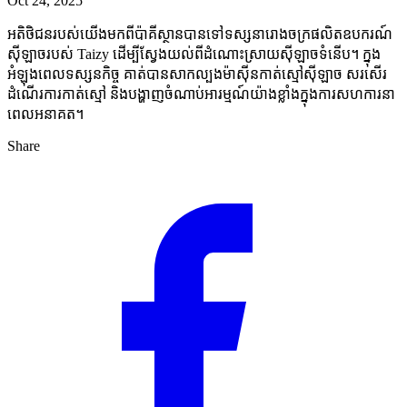
Oct 24, 2025
អតិថិជនរបស់យើងមកពីប៉ាគីស្ថានបានទៅទស្សនារោងចក្រផលិតឧបករណ៍
ស៊ីឡាចរបស់ Taizy ដើម្បីស្វែងយល់ពីដំណោះស្រាយស៊ីឡាចទំនើប។ ក្នុង
អំឡុងពេលទស្សនកិច្ច គាត់បានសាកល្បងម៉ាស៊ីនកាត់ស្មៅស៊ីឡាច សរសើរ
ដំណើរការកាត់ស្មៅ និងបង្ហាញចំណាប់អារម្មណ៍យ៉ាងខ្លាំងក្នុងការសហការនា
ពេលអនាគត។
Share