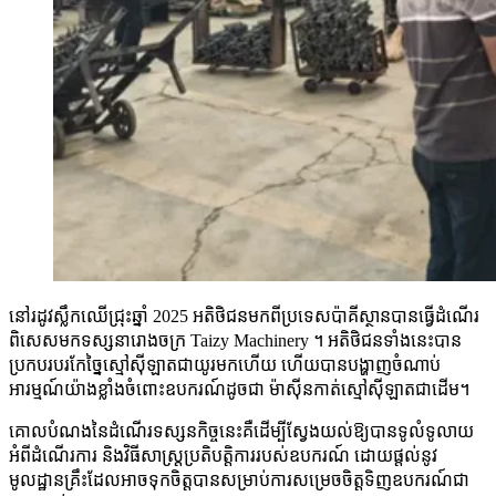
នៅរដូវស្លឹកឈើជ្រុះឆ្នាំ 2025 អតិថិជនមកពីប្រទេសប៉ាគីស្ថានបានធ្វើដំណើរ
ពិសេសមកទស្សនារោងចក្រ Taizy Machinery ។ អតិថិជនទាំងនេះបាន
ប្រកបរបរកែច្នៃស្មៅស៊ីឡាតជាយូរមកហើយ ហើយបានបង្ហាញចំណាប់
អារម្មណ៍យ៉ាងខ្លាំងចំពោះឧបករណ៍ដូចជា ម៉ាស៊ីនកាត់ស្មៅស៊ីឡាតជាដើម។
គោលបំណងនៃដំណើរទស្សនកិច្ចនេះគឺដើម្បីស្វែងយល់ឱ្យបានទូលំទូលាយ
អំពីដំណើរការ និងវិធីសាស្រ្តប្រតិបត្តិការរបស់ឧបករណ៍ ដោយផ្តល់នូវ
មូលដ្ឋានគ្រឹះដែលអាចទុកចិត្តបានសម្រាប់ការសម្រេចចិត្តទិញឧបករណ៍ជា