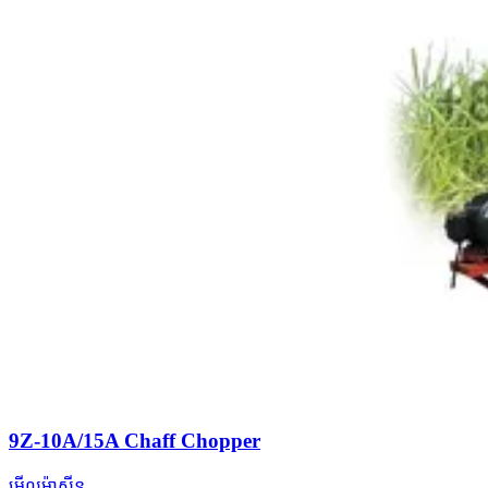
9Z-10A/15A Chaff Chopper
មើលម៉ាស៊ីន