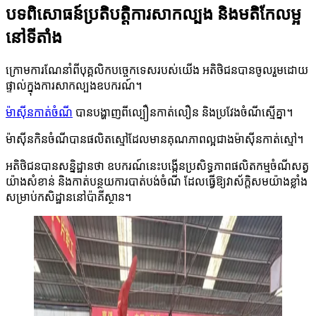
បទពិសោធន៍ប្រតិបត្តិការសាកល្បង និងមតិកែលម្អ
នៅទីតាំង
ក្រោមការណែនាំពីបុគ្គលិកបច្ចេកទេសរបស់យើង អតិថិជនបានចូលរួមដោយ
ផ្ទាល់ក្នុងការសាកល្បងឧបករណ៍។
ម៉ាស៊ីនកាត់ចំណី
បានបង្ហាញពីល្បឿនកាត់លឿន និងប្រវែងចំណីស្មើគ្នា។
ម៉ាស៊ីនកិនចំណីបានផលិតស្មៅដែលមានគុណភាពល្អជាងម៉ាស៊ីនកាត់ស្មៅ។
អតិថិជនបានសន្និដ្ឋានថា ឧបករណ៍នេះបង្កើនប្រសិទ្ធភាពផលិតកម្មចំណីសត្វ
យ៉ាងសំខាន់ និងកាត់បន្ថយការបាត់បង់ចំណី ដែលធ្វើឱ្យវាស័ក្តិសមយ៉ាងខ្លាំង
សម្រាប់កសិដ្ឋាននៅប៉ាគីស្ថាន។