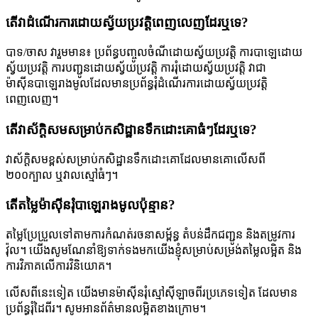
តើវាដំណើរការដោយស្វ័យប្រវត្តិពេញលេញដែរឬទេ?
បាទ/ចាស វារួមមាន៖ ប្រព័ន្ធបញ្ចូលចំណីដោយស្វ័យប្រវត្តិ ការបាឡេដោយ
ស្វ័យប្រវត្តិ ការបញ្ជូនដោយស្វ័យប្រវត្តិ ការរុំដោយស្វ័យប្រវត្តិ វាជា
ម៉ាស៊ីនបាឡេរាងមូលដែលមានប្រព័ន្ធរុំដំណើរការដោយស្វ័យប្រវត្តិ
ពេញលេញ។
តើវាស័ក្តិសមសម្រាប់កសិដ្ឋានទឹកដោះគោធំៗដែរឬទេ?
វាស័ក្តិសមខ្ពស់សម្រាប់កសិដ្ឋានទឹកដោះគោដែលមានគោលើសពី
២០០ក្បាល ឬវាលស្មៅធំៗ។
តើតម្លៃម៉ាស៊ីនរុំបាឡេរាងមូលប៉ុន្មាន?
តម្លៃប្រែប្រួលទៅតាមការកំណត់រចនាសម្ព័ន្ធ តំបន់ដឹកជញ្ជូន និងតម្រូវការ
វ៉ុល។ យើងសូមណែនាំឱ្យទាក់ទងមកយើងខ្ញុំសម្រាប់សម្រង់តម្លៃលម្អិត និង
ការវិភាគលើការវិនិយោគ។
លើសពីនេះទៀត យើងមានម៉ាស៊ីនរុំស្មៅស៊ីឡាចពីរប្រភេទទៀត ដែលមាន
ប្រព័ន្ធរុំដៃពីរ។ សូមអានព័ត៌មានលម្អិតខាងក្រោម។