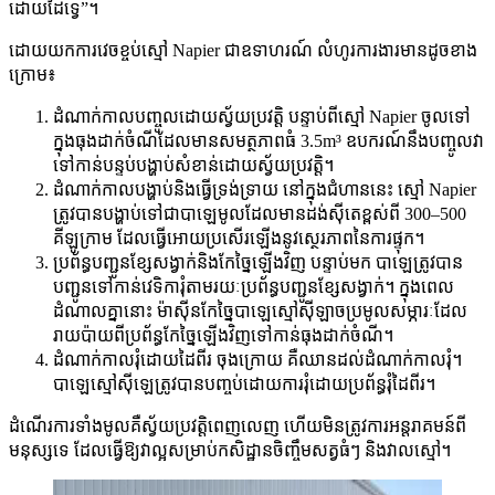
ដោយដៃទ្វេ”។
ដោយយកការវេចខ្ចប់ស្មៅ Napier ជាឧទាហរណ៍ លំហូរការងារមានដូចខាង
ក្រោម៖
ដំណាក់កាលបញ្ចូលដោយស្វ័យប្រវត្តិ បន្ទាប់ពីស្មៅ Napier ចូលទៅ
ក្នុងធុងដាក់ចំណីដែលមានសមត្ថភាពធំ 3.5m³ ឧបករណ៍នឹងបញ្ចូលវា
ទៅកាន់បន្ទប់បង្ហាប់សំខាន់ដោយស្វ័យប្រវត្តិ។
ដំណាក់កាលបង្ហាប់និងធ្វើទ្រង់ទ្រាយ នៅក្នុងជំហាននេះ ស្មៅ Napier
ត្រូវបានបង្ហាប់ទៅជាបាឡេមូលដែលមានដង់ស៊ីតេខ្ពស់ពី 300–500
គីឡូក្រាម ដែលធ្វើអោយប្រសើរឡើងនូវស្ថេរភាពនៃការផ្ទុក។
ប្រព័ន្ធបញ្ជូនខ្សែសង្វាក់និងកែច្នៃឡើងវិញ បន្ទាប់មក បាឡេត្រូវបាន
បញ្ជូនទៅកាន់វេទិការុំតាមរយៈប្រព័ន្ធបញ្ជូនខ្សែសង្វាក់។ ក្នុងពេល
ដំណាលគ្នានោះ ម៉ាស៊ីនកែច្នៃបាឡេស្មៅស៊ីឡាចប្រមូលសម្ភារៈដែល
រាយប៉ាយពីប្រព័ន្ធកែច្នៃឡើងវិញទៅកាន់ធុងដាក់ចំណី។
ដំណាក់កាលរុំដោយដៃពីរ ចុងក្រោយ គឺឈានដល់ដំណាក់កាលរុំ។
បាឡេស្មៅស៊ីឡេត្រូវបានបញ្ចប់ដោយការរុំដោយប្រព័ន្ធរុំដៃពីរ។
ដំណើរការទាំងមូលគឺស្វ័យប្រវត្តិពេញលេញ ហើយមិនត្រូវការអន្តរាគមន៍ពី
មនុស្សទេ ដែលធ្វើឱ្យវាល្អសម្រាប់កសិដ្ឋានចិញ្ចឹមសត្វធំៗ និងវាលស្មៅ។