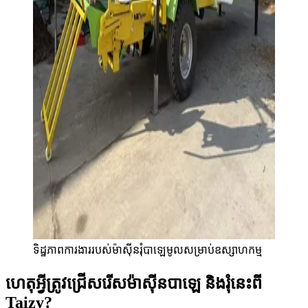
ទិដ្ឋភាពការងាររបស់ម៉ាស៊ីនរុំបាឡេមូលសម្រាប់ឧស្សាហកម្ម
ហេតុអ្វីត្រូវជ្រើសរើសម៉ាស៊ីនបាឡេ និងរុំនេះពី
Taizy?