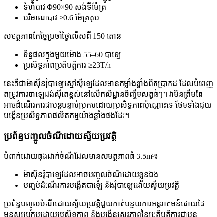
ទំហំបាវ Φ90×90 សង់ទីម៉ែត្រ
បរិមាណបាវ ≥0.6 ម៉ែត្រគូប
សមត្ថភាពកែច្នៃប្រចាំថ្ងៃលើសពី 150 តោន
ទិន្នផលក្នុងមួយម៉ោង 55–60 បាឡេ
ប្រសិទ្ធភាពប្រតិបត្តិការ ≥23T/h
នេះគឺជាម៉ាស៊ីនរុំបាឡេស្មៅស៊ីឡេដែលមានកម្លាំងខ្លាំងពិតប្រាកដ ដែលបំពេញ
តម្រូវការបាឡេដង់ស៊ីតេខ្ពស់នៅលើកសិដ្ឋានចិញ្ចឹមសត្វធំៗ។ វាមិនត្រឹមតែ
អាចដំណើរការជាបន្តបន្ទាប់ប្រកបដោយប្រសិទ្ធភាពប៉ុណ្ណោះទេ ថែមទាំងជួយ
បង្កើនប្រសិទ្ធភាពផលិតកម្មយ៉ាងខ្លាំងផងដែរ។
ប្រព័ន្ធបញ្ចូលចំណីដោយស្វ័យប្រវត្តិ
បំពាក់ដោយធុងដាក់ចំណីដែលមានសមត្ថភាពធំ 3.5m³៖
ម៉ាស៊ីនរុំបាឡេដែលអាចបញ្ចូលចំណីដោយខ្លួនឯង
បញ្ចប់ដំណើរការបង្កើតបាឡេ និងរុំបាឡេដោយស្វ័យប្រវត្តិ
ប្រព័ន្ធបញ្ចូលចំណីដោយស្វ័យប្រវត្តិជួយកាត់បន្ថយការអន្តរាគមន៍ដោយដៃ
មនុស្សប្រកបដោយប្រសិទ្ធភាព និងបង្កើនស្ថេរភាពនៃប្រតិបត្តិការជាបន្ត