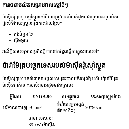
ការរចនាចល័តសម្រាប់វាលស្មៅធំៗ
ម៉ាស៊ីនរុំបាឡេស្មៅស្ងួតនៅទីវាលត្រូវបានបំពាក់ដូចខាងក្រោមសម្រាប់ការ
ផ្លាស់ទីងាយស្រួលឆ្លងកាត់វាលស្រែ។
កង់ចំនួន ២
ស៊ុមអូស
វាស័ក្តិសមសម្រាប់ប្រតិបត្តិការនៅកន្លែងធ្វើការក្នុងវាលស្មៅ។
ប៉ារ៉ាម៉ែត្របច្ចេកទេសរបស់ម៉ាស៊ីនរុំស្មៅស្ងួត
ម៉ាស៊ីនរុំបាឡេស្មៅពោតរាងមូលនេះ ត្រូវបានអភិវឌ្ឍន៍ថ្មី ហើយប៉ារ៉ាម៉ែត្រ
ម៉ាស៊ីនជាក់លាក់របស់វាមានដូចខាងក្រោម៖
9YDB-90
ម៉ូដែល
សមត្ថភាព
55-60បាឡេ/ម៉ោង
ទំហំបាឡេ(អង្កត់
≥0.6m³
90*90cm
បរិមាណបាឡេ
ផ្ចិត*ទទឹង)
ថាមពលសរុប:
39 kW (ម៉ាស៊ីន