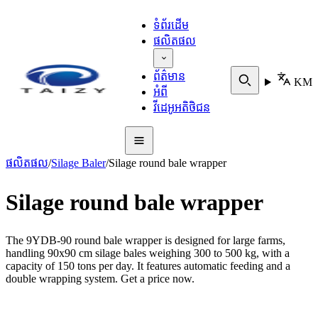
ទំព័រដើម
ផលិតផល
ព័ត៌មាន
KM
អំពី
វីដេអូអតិថិជន
ផលិតផល
/
Silage Baler
/
Silage round bale wrapper
Silage round bale wrapper
The 9YDB-90 round bale wrapper is designed for large farms,
handling 90x90 cm silage bales weighing 300 to 500 kg, with a
capacity of 150 tons per day. It features automatic feeding and a
double wrapping system. Get a price now.