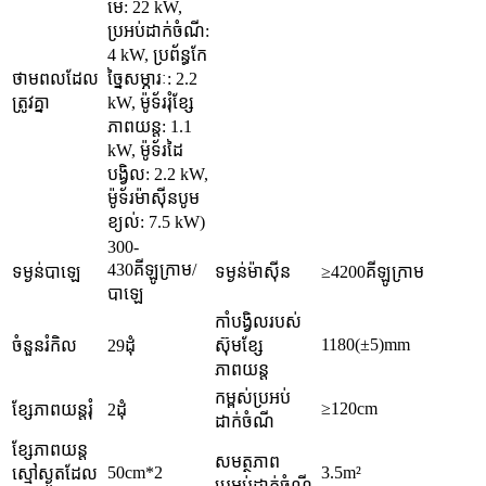
មេ: 22 kW,
ប្រអប់ដាក់ចំណី:
4 kW, ប្រព័ន្ធកែ
ថាមពលដែល
ច្នៃសម្ភារៈ: 2.2
ត្រូវគ្នា
kW, ម៉ូទ័ររុំខ្សែ
ភាពយន្ត: 1.1
kW, ម៉ូទ័រដៃ
បង្វិល: 2.2 kW,
ម៉ូទ័រម៉ាស៊ីនបូម
ខ្យល់: 7.5 kW)
300-
430គីឡូក្រាម/
ទម្ងន់បាឡេ
ទម្ងន់ម៉ាស៊ីន
≥4200គីឡូក្រាម
បាឡេ
កាំបង្វិលរបស់
1180(±5)mm
ចំនួនរំកិល
29ដុំ
ស៊ុមខ្សែ
ភាពយន្ត
កម្ពស់ប្រអប់
≥120cm
ខ្សែភាពយន្តរុំ
2ដុំ
ដាក់ចំណី
ខ្សែភាពយន្ត
សមត្ថភាព
50cm*2
3.5m²
ស្មៅស្ងួតដែល
ប្រអប់ដាក់ចំណី