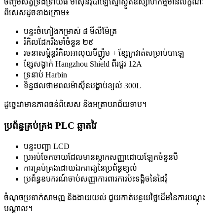
ចិញ្ចឹមសត្វទ្រង់ទ្រាយធំ ម៉ាស៊ីនរុំបាឡេស្មៅស្ងួតឧស្សាហកម្មមានលក្ខណៈ
ពិសេសដូចខាងក្រោម៖
បន្ទះចំហៀងកម្រាស់ ៨ មីលីម៉ែត្រ
រំកិលដែករឹងមាំចំនួន ២៩
រចនាសម្ព័ន្ធរំកិលអាលុយមីញ៉ូម + ខ្សែក្រវាត់សម្រាប់បាឡេ
ខ្សែសង្វាក់ Hangzhou Shield ពីរជួរ 12A
ទ្រនាប់ Harbin
ទិន្នផលថាមពលម៉ាស៊ីនបង្ហាប់ខ្យល់ 300L
ដូច្នេះវាមានភាពធន់ពិសេស និងអត្រាបរាជ័យទាប។
ប្រព័ន្ធគ្រប់គ្រង PLC ឆ្លាតវៃ
បន្ទះបញ្ជា LCD
ប្រអប់ចែកចាយដែលមានស្លាកសញ្ញាដោយឡែកចំនួនបី
ការគ្រប់គ្រងដោយឯករាជ្យនៃប្រព័ន្ធខ្យល់
ប្រព័ន្ធឧបករណ៍ចាប់សញ្ញាការពារការប៉ះទង្គិចនៃដៃរុំ
ចំណុចប្រទាក់សាមញ្ញ និងងាយយល់ ជួយកាត់បន្ថយថ្លៃដើមនៃការបណ្តុះ
បណ្តាល។