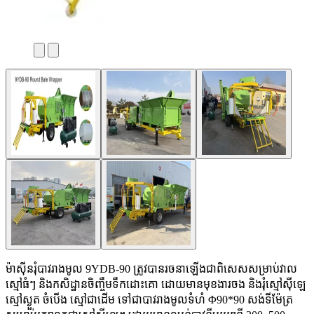
ម៉ាស៊ីនរុំបាវរាងមូល 9YDB-90 ត្រូវបានរចនាឡើងជាពិសេសសម្រាប់វាល
ស្មៅធំៗ និងកសិដ្ឋានចិញ្ចឹមទឹកដោះគោ ដោយមានមុខងារចង និងរុំស្មៅស៊ីឡេ
ស្មៅស្ងួត ចំបើង ស្មៅជាដើម ទៅជាបាវរាងមូលទំហំ Φ90*90 សង់ទីម៉ែត្រ