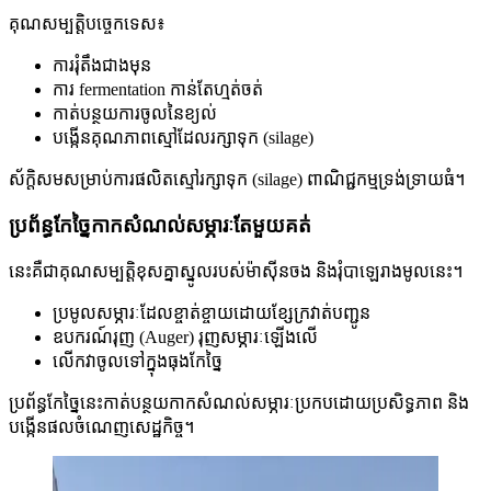
គុណសម្បត្តិបច្ចេកទេស៖
ការរុំតឹងជាងមុន
ការ fermentation កាន់តែហ្មត់ចត់
កាត់បន្ថយការចូលនៃខ្យល់
បង្កើនគុណភាពស្មៅដែលរក្សាទុក (silage)
ស័ក្តិសមសម្រាប់ការផលិតស្មៅរក្សាទុក (silage) ពាណិជ្ជកម្មទ្រង់ទ្រាយធំ។
ប្រព័ន្ធកែច្នៃកាកសំណល់សម្ភារៈតែមួយគត់
នេះគឺជាគុណសម្បត្តិខុសគ្នាស្នូលរបស់ម៉ាស៊ីនចង និងរុំបាឡេរាងមូលនេះ។
ប្រមូលសម្ភារៈដែលខ្ចាត់ខ្ចាយដោយខ្សែក្រវាត់បញ្ជូន
ឧបករណ៍រុញ (Auger) រុញសម្ភារៈឡើងលើ
លើកវាចូលទៅក្នុងធុងកែច្នៃ
ប្រព័ន្ធកែច្នៃនេះកាត់បន្ថយកាកសំណល់សម្ភារៈប្រកបដោយប្រសិទ្ធភាព និង
បង្កើនផលចំណេញសេដ្ឋកិច្ច។