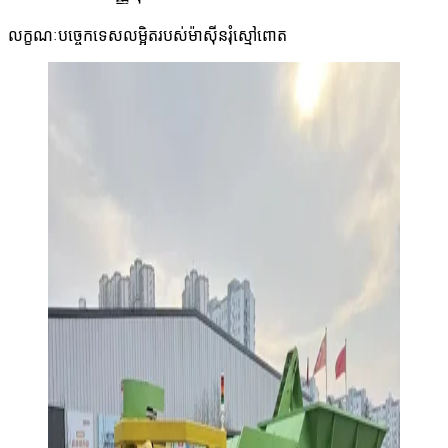
លក្ខណៈបច្ចេកទេសលម្អិតរបស់ម៉ាស៊ីនរុំស្មៅពោត