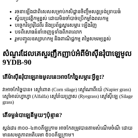
រចនាឡើងជាពិសេសសម្រាប់កសិដ្ឋានចិញ្ចឹមសត្វទ្រង់ទ្រាយធំ
ស្វ័យប្រវត្តិកម្មខ្ពស់ ដោយមិនចាំបាច់ប្រើកម្លាំងពលកម្ម
បច្ចេកវិទ្យារុំដៃពីរ និងប្រព័ន្ធស្តារសម្ភារៈឡើងវិញ
បទពិសោធន៍នាំចេញទូទាំងពិភពលោក
រួមបញ្ចូលឧស្សាហកម្ម និងពាណិជ្ជកម្ម តម្លៃសមរម្យខ្ពស់
សំណួរដែលគេសួរញឹកញាប់អំពីម៉ាស៊ីនរុំបាឡេមូល
9YDB-90
តើម៉ាស៊ីនរុំបាឡេរាងមូលនេះអាចកែច្នៃសម្ភារៈអ្វីខ្លះ?
វាអាចកែច្នៃបាន៖ ស្មៅពោត (Corn silage) ស្មៅណាពីយ៉េ (Napier grass)
ស្មៅអាល់ហ្វាហ្វា (Alfalfa) ស្មៅរ៉ាយហ្គ្រាស (Ryegrass) ស្មៅស៊ីឡេ (Silage
grass)
តើទម្ងន់បាឡេនីមួយៗប៉ុន្មាន?
ស្តង់ដារ ៣០០–៤៣០គីឡូក្រាម អាចកែតម្រូវបានតាមសំណើមចំណី ដោយ
មានសមត្ថភាពអតិបរមា ៥០០គីឡូក្រាម។