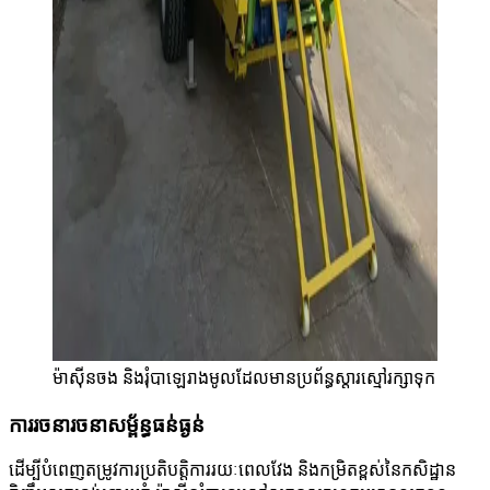
ម៉ាស៊ីនចង និងរុំបាឡេរាងមូលដែលមានប្រព័ន្ធស្តារស្មៅរក្សាទុក
ការរចនារចនាសម្ព័ន្ធធន់ធ្ងន់
ដើម្បីបំពេញតម្រូវការប្រតិបត្តិការរយៈពេលវែង និងកម្រិតខ្ពស់នៃកសិដ្ឋាន