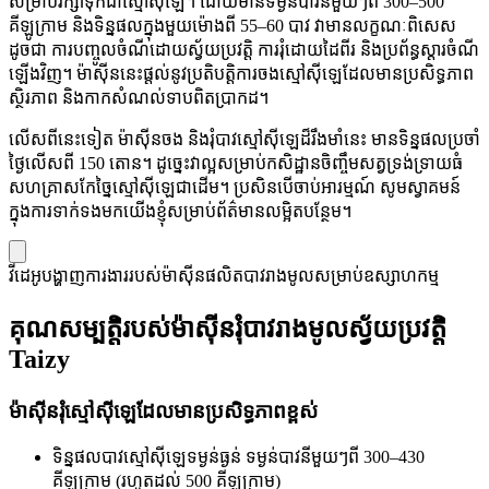
សម្រាប់រក្សាទុកជាស្មៅស៊ីឡេ។ ដោយមានទម្ងន់បាវនីមួយៗពី 300–500
គីឡូក្រាម និងទិន្នផលក្នុងមួយម៉ោងពី 55–60 បាវ វាមានលក្ខណៈពិសេស
ដូចជា ការបញ្ចូលចំណីដោយស្វ័យប្រវត្តិ ការរុំដោយដៃពីរ និងប្រព័ន្ធស្តារចំណី
ឡើងវិញ។ ម៉ាស៊ីននេះផ្តល់នូវប្រតិបត្តិការចងស្មៅស៊ីឡេដែលមានប្រសិទ្ធភាព
ស្ថិរភាព និងកាកសំណល់ទាបពិតប្រាកដ។
លើសពីនេះទៀត ម៉ាស៊ីនចង និងរុំបាវស្មៅស៊ីឡេដ៏រឹងមាំនេះ មានទិន្នផលប្រចាំ
ថ្ងៃលើសពី 150 តោន។ ដូច្នេះវាល្អសម្រាប់កសិដ្ឋានចិញ្ចឹមសត្វទ្រង់ទ្រាយធំ
សហគ្រាសកែច្នៃស្មៅស៊ីឡេជាដើម។ ប្រសិនបើចាប់អារម្មណ៍ សូមស្វាគមន៍
ក្នុងការទាក់ទងមកយើងខ្ញុំសម្រាប់ព័ត៌មានលម្អិតបន្ថែម។
វីដេអូបង្ហាញការងាររបស់ម៉ាស៊ីនផលិតបាវរាងមូលសម្រាប់ឧស្សាហកម្ម
គុណសម្បត្តិរបស់ម៉ាស៊ីនរុំបាវរាងមូលស្វ័យប្រវត្តិ
Taizy
ម៉ាស៊ីនរុំស្មៅស៊ីឡេដែលមានប្រសិទ្ធភាពខ្ពស់
ទិន្នផលបាវស្មៅស៊ីឡេទម្ងន់ធ្ងន់ ទម្ងន់បាវនីមួយៗពី 300–430
គីឡូក្រាម (រហូតដល់ 500 គីឡូក្រាម)