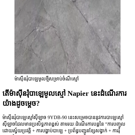
ម៉ាស៊ីនរុំបាឡេមូលថ្មីសម្រាប់ចំណីស្មៅ
តើម៉ាស៊ីនរុំបាឡេមូលស្មៅ Napier
នេះដំណើរការ
យ៉ាងដូចម្តេច?
ម៉ាស៊ីនរុំបាឡេស្មៅស៊ីឡាច 9YDB-90 នេះសម្រេចបាននូវការបាឡេស្មៅ
ស៊ីឡាចដែលមានប្រសិទ្ធភាពខ្ពស់ តាមរយៈដំណើរការបន្តនៃ “ការបញ្ចូល
ដោយស្វ័យប្រវត្តិ + ការបង្ហាប់បាឡេ + ប្រព័ន្ធបញ្ជូនខ្សែសង្វាក់ + ការរុំ