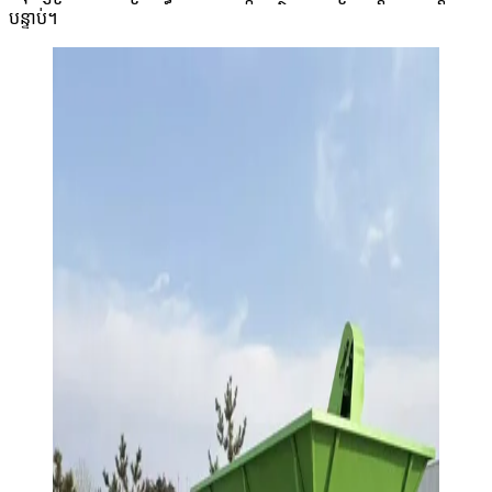
បន្ទាប់។