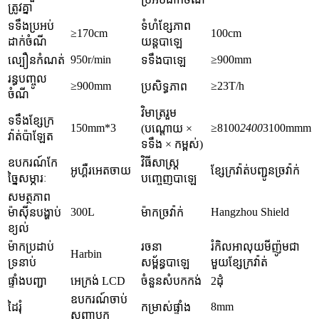
ត្រូវគ្នា
ទទឹងប្រអប់
ទំហំខ្សែភាព
≥170cm
100cm
ដាក់ចំណី
យន្តបាឡេ
950r/min
≥900mm
ល្បឿនកំណត់
ទទឹងបាឡេ
រន្ធបញ្ចូល
≥900mm
≥23T/h
ប្រសិទ្ធភាព
ចំណី
វិមាត្ររួម
ទទឹងខ្សែក្រ
150mm*3
≥8100
2400
3100mmm
(បណ្តោយ ×
វ៉ាត់ប៉ាឡែត
ទទឹង × កម្ពស់)
ឧបករណ៍កែ
វិធីសាស្ត្រ
អូហ្គឺរអេតចាយ
ខ្សែក្រវ៉ាត់បញ្ជូនច្រវ៉ាក់
ច្នៃសម្ភារៈ
បញ្ចេញបាឡេ
សមត្ថភាព
300L
Hangzhou Shield
ម៉ាស៊ីនបង្ហាប់
ម៉ាកច្រវ៉ាក់
ខ្យល់
ម៉ាកប្រដាប់
រចនា
រំកិលអាលុយមីញ៉ូមជា
Harbin
ទ្រនាប់
សម្ព័ន្ធបាឡេ
មួយខ្សែក្រវ៉ាត់
ផ្ទាំងបញ្ជា
អេក្រង់ LCD
ចំនួនសំបកកង់
2ដុំ
ឧបករណ៍ចាប់
8mm
ដៃរុំ
កម្រាស់ផ្ទាំង
សញ្ញាបុក