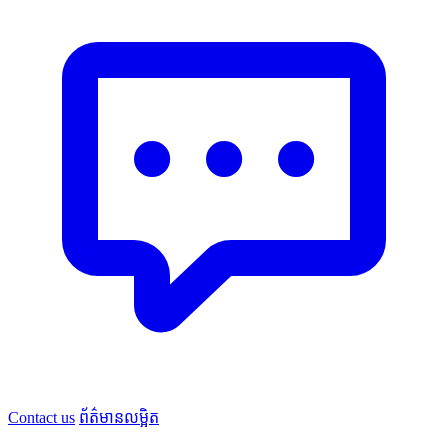
Contact us
ព័ត៌មានលម្អិត