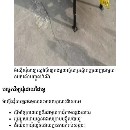
ម៉ាស៊ីនរុំបាឡេស្មៅស៊ីឡេរាងមូលស្វ័យប្រវត្តិពេញលេញជាមួយ
ឧបករណ៍បញ្ចូលចំណី
បច្ចេកវិទ្យារុំដោយដៃទ្វេ
ម៉ាស៊ីនរុំបាឡេរាងមូលនេះមានលក្ខណៈពិសេស៖
ស៊ុមខ្សែភាពយន្តពីរជាមួយការរុំតាមគន្លងគោចរ
រមូរអូសដោយខ្លួនឯងសម្រាប់បង្វិលបាឡេ
ដំណើរការរុំរលូនដោយគ្មានការកំពប់សម្ភារៈ