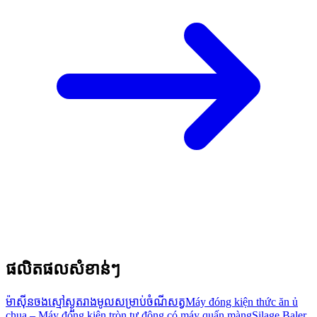
ផលិតផលសំខាន់ៗ
ម៉ាស៊ីនចងស្មៅស្ងួតរាងមូលសម្រាប់ចំណីសត្វ
Máy đóng kiện thức ăn ủ
chua – Máy đóng kiện tròn tự động có máy quấn màng
Silage Baler