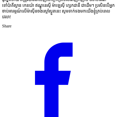
ទៅប៉ាគីស្ថាន កេនយ៉ា ឥណ្ឌូនេស៊ី ម៉ាឡេស៊ី ហ្សកដានី ជាដើម។ ប្រសិនបើអ្នក
ចាប់អារម្មណ៍លើម៉ាស៊ីនចងស្មៅស្ងួតនេះ សូមទាក់ទងមកយើងខ្ញុំគ្រប់ពេល
វេលា!
Share