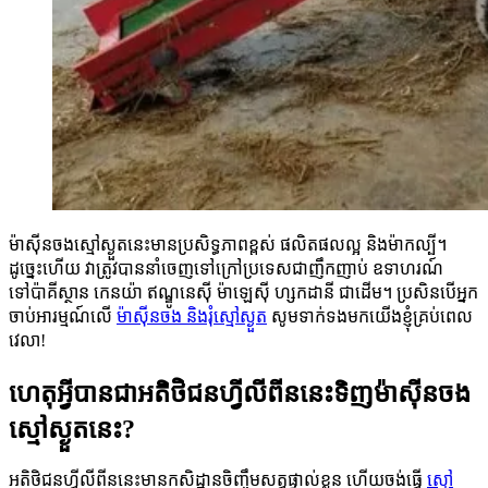
ម៉ាស៊ីនចងស្មៅស្ងួតនេះមានប្រសិទ្ធភាពខ្ពស់ ផលិតផលល្អ និងម៉ាកល្បី។
ដូច្នេះហើយ វាត្រូវបាននាំចេញទៅក្រៅប្រទេសជាញឹកញាប់ ឧទាហរណ៍
ទៅប៉ាគីស្ថាន កេនយ៉ា ឥណ្ឌូនេស៊ី ម៉ាឡេស៊ី ហ្សកដានី ជាដើម។ ប្រសិនបើអ្នក
ចាប់អារម្មណ៍លើ
ម៉ាស៊ីនចង និងរុំស្មៅស្ងួត
សូមទាក់ទងមកយើងខ្ញុំគ្រប់ពេល
វេលា!
ហេតុអ្វីបានជាអតិថិជនហ្វីលីពីននេះទិញម៉ាស៊ីនចង
ស្មៅស្ងួតនេះ?
អតិថិជនហ្វីលីពីននេះមានកសិដ្ឋានចិញ្ចឹមសត្វផ្ទាល់ខ្លួន ហើយចង់ធ្វើ
ស្មៅ