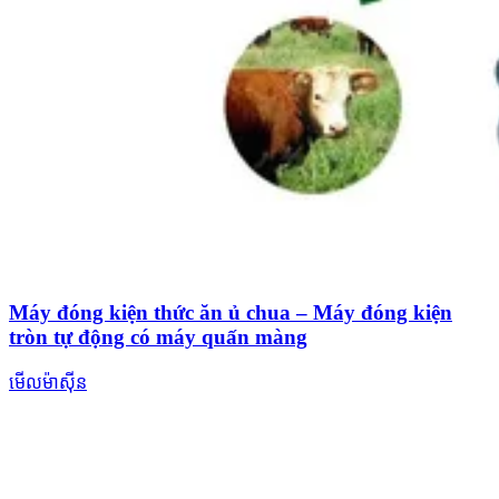
Máy đóng kiện thức ăn ủ chua – Máy đóng kiện
tròn tự động có máy quấn màng
មើលម៉ាស៊ីន