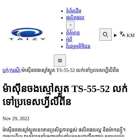
ទំព័រដើម
ផលិតផល
ព័ត៌មាន
KM
អំពី
វីដេអូអតិថិជន
ប្លក់
/
ករណី
/
ម៉ាស៊ីនចងស្មៅស្ងួត TS-55-52 លក់ទៅប្រទេសហ្វីលីពីន
ម៉ាស៊ីនចងស្មៅស្ងួត TS-55-52 លក់
ទៅប្រទេសហ្វីលីពីន
Nov 29, 2022
ម៉ាស៊ីនចងស្មៅស្ងួតនេះមានប្រសិទ្ធភាពខ្ពស់ ផលិតផលល្អ និងម៉ាកល្បី។
ដូច្នេះហើយ វាត្រូវបាននាំចេញទៅក្រៅប្រទេសជាញឹកញាប់ ឧទាហរណ៍