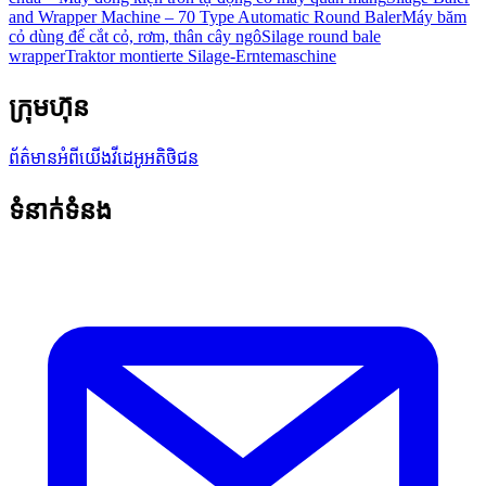
and Wrapper Machine – 70 Type Automatic Round Baler
Máy băm
cỏ dùng để cắt cỏ, rơm, thân cây ngô
Silage round bale
wrapper
Traktor montierte Silage-Erntemaschine
ក្រុមហ៊ុន
ព័ត៌មាន
អំពីយើង
វីដេអូអតិថិជន
ទំនាក់ទំនង