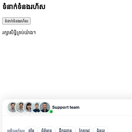
ទំនាក់ទំនងរហ័ស
ទំនាក់ទំនងរហ័ស
រក្សាសិទ្ធិគ្រប់យ៉ាង។
Support team
ចម្លើយរហ័ស៖
តម្លៃ
ព័ត៌មាន
ដឹកជញ្ជូន
កែតម្រូវ
ជំនួយ