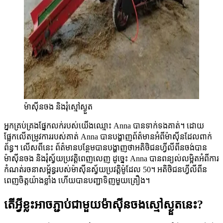
ម៉ាស៊ីនចង និងរុំស្មៅស្ងួត
អ្នកគ្រប់គ្រងផ្នែកលក់របស់យើងឈ្មោះ Anna បានទាក់ទងគាត់។ ដោយ
ផ្អែកលើតម្រូវការរបស់គាត់ Anna បានបង្ហាញព័ត៌មានអំពីម៉ាស៊ីនដែលពាក់
ព័ន្ធ។ លើសពីនេះ ព័ត៌មានបន្ថែមបានបង្ហាញថាអតិថិជនហ្វីលីពីនចង់បាន
ម៉ាស៊ីនចង និងរុំស្វ័យប្រវត្តិពេញលេញ ដូច្នេះ Anna បានពន្យល់លម្អិតអំពីការ
កំណត់រចនាសម្ព័ន្ធរបស់ម៉ាស៊ីនស្វ័យប្រវត្តិម៉ូដែល 50។ អតិថិជនហ្វីលីពីន
ពេញចិត្តយ៉ាងខ្លាំង ហើយបានបញ្ជាទិញមួយគ្រឿង។
តើអ្វីខ្លះអាចភ្ជាប់ជាមួយម៉ាស៊ីនចងស្មៅស្ងួតនេះ?