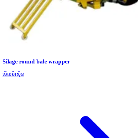
Silage round bale wrapper
មើលម៉ាស៊ីន