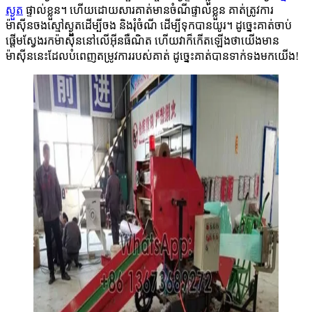
ស្ងួត
ផ្ទាល់ខ្លួន។ ហើយដោយសារគាត់មានចំណីផ្ទាល់ខ្លួន គាត់ត្រូវការ
ម៉ាស៊ីនចងស្មៅស្ងួតដើម្បីចង និងរុំចំណី ដើម្បីទុកបានយូរ។ ដូច្នេះគាត់ចាប់
ផ្តើមស្វែងរកម៉ាស៊ីននៅលើអ៊ីនធឺណិត ហើយវាក៏កើតឡើងថាយើងមាន
ម៉ាស៊ីននេះដែលបំពេញតម្រូវការរបស់គាត់ ដូច្នេះគាត់បានទាក់ទងមកយើង!