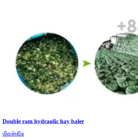
Double ram hydraulic hay baler
មើលម៉ាស៊ីន