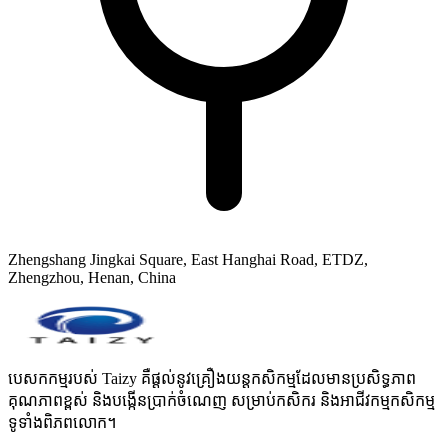
Zhengshang Jingkai Square, East Hanghai Road, ETDZ,
Zhengzhou, Henan, China
បេសកកម្មរបស់ Taizy គឺផ្តល់នូវគ្រឿងយន្តកសិកម្មដែលមានប្រសិទ្ធភាព
គុណភាពខ្ពស់ និងបង្កើនប្រាក់ចំណេញ សម្រាប់កសិករ និងអាជីវកម្មកសិកម្ម
ទូទាំងពិភពលោក។