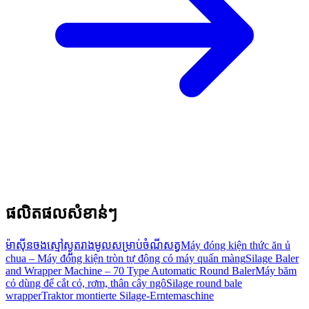
ផលិតផលសំខាន់ៗ
ម៉ាស៊ីនចងស្មៅស្ងួតរាងមូលសម្រាប់ចំណីសត្វ
Máy đóng kiện thức ăn ủ
chua – Máy đóng kiện tròn tự động có máy quấn màng
Silage Baler
and Wrapper Machine – 70 Type Automatic Round Baler
Máy băm
cỏ dùng để cắt cỏ, rơm, thân cây ngô
Silage round bale
wrapper
Traktor montierte Silage-Erntemaschine