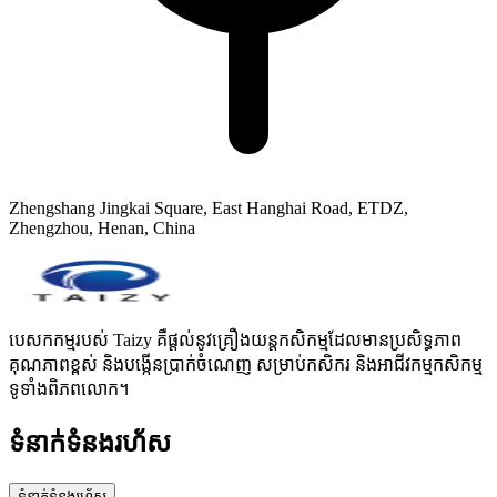
Zhengshang Jingkai Square, East Hanghai Road, ETDZ,
Zhengzhou, Henan, China
បេសកកម្មរបស់ Taizy គឺផ្តល់នូវគ្រឿងយន្តកសិកម្មដែលមានប្រសិទ្ធភាព
គុណភាពខ្ពស់ និងបង្កើនប្រាក់ចំណេញ សម្រាប់កសិករ និងអាជីវកម្មកសិកម្ម
ទូទាំងពិភពលោក។
ទំនាក់ទំនងរហ័ស
ទំនាក់ទំនងរហ័ស