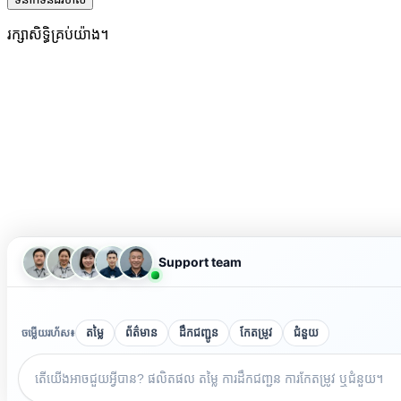
រក្សាសិទ្ធិគ្រប់យ៉ាង។
Support team
ចម្លើយរហ័ស៖
តម្លៃ
ព័ត៌មាន
ដឹកជញ្ជូន
កែតម្រូវ
ជំនួយ