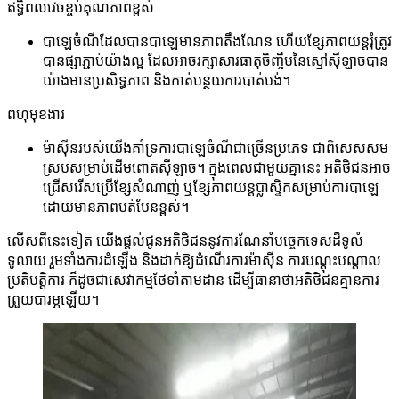
ឥទ្ធិពលវេចខ្ចប់គុណភាពខ្ពស់
បាឡេចំណីដែលបានបាឡេមានភាពតឹងណែន ហើយខ្សែភាពយន្តរុំត្រូវ
បានផ្សាភ្ជាប់យ៉ាងល្អ ដែលអាចរក្សាសារធាតុចិញ្ចឹមនៃស្មៅស៊ីឡាចបាន
យ៉ាងមានប្រសិទ្ធភាព និងកាត់បន្ថយការបាត់បង់។
ពហុមុខងារ
ម៉ាស៊ីនរបស់យើងគាំទ្រការបាឡេចំណីជាច្រើនប្រភេទ ជាពិសេសសម
ស្របសម្រាប់ដើមពោតស៊ីឡាច។ ក្នុងពេលជាមួយគ្នានេះ អតិថិជនអាច
ជ្រើសរើសប្រើខ្សែសំណាញ់ ឬខ្សែភាពយន្តប្លាស្ទិកសម្រាប់ការបាឡេ
ដោយមានភាពបត់បែនខ្ពស់។
លើសពីនេះទៀត យើងផ្តល់ជូនអតិថិជននូវការណែនាំបច្ចេកទេសដ៏ទូលំ
ទូលាយ រួមទាំងការដំឡើង និងដាក់ឱ្យដំណើរការម៉ាស៊ីន ការបណ្តុះបណ្តាល
ប្រតិបត្តិការ ក៏ដូចជាសេវាកម្មថែទាំតាមដាន ដើម្បីធានាថាអតិថិជនគ្មានការ
ព្រួយបារម្ភឡើយ។