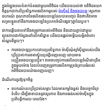
ក្នុងអំឡុងពេលទំនាក់ទំនងជាមួយអតិថិជន យើងបានយល់ថា អតិថិជនយក
ចិត្តទុកដាក់លើប្រសិទ្ធភាពផលិតកម្មរបស់
ម៉ាស៊ីនរុំ និងចងបាឡេ
ស្ថេរភាព
ឧបករណ៍ គុណភាពនៃផលិតផលបាឡេដែលបានបញ្ចប់ និងថាតើវាអាច
សម្របខ្លួនទៅនឹងការចងបាឡេនៃប្រភេទចំណីផ្សេងៗគ្នាដែរឬទេ។
ជាការឆ្លើយតបទៅនឹងតម្រូវការរបស់អតិថិជន និងដោយភ្ជាប់ជាមួយ
ស្ថានភាពជាក់ស្តែងនៅលើកសិដ្ឋាន យើងបានផ្តល់ចម្លើយលម្អិតចំពោះ
សំណួរនីមួយៗ។
ការចងបាឡេប្រកបដោយប្រសិទ្ធភាព ម៉ាស៊ីនរុំស្មៅស៊ីឡារបស់យើង
ប្រើប្រាស់ការរចនាស្វ័យប្រវត្តិពេញលេញ ដោយមាន
ល្បឿនចងបាឡេលឿន។ វាអាចបញ្ចប់ការផលិតបាឡេចំណីជាច្រើន
ក្នុងមួយម៉ោង ដែលបំពេញតម្រូវការផលិតកម្មទ្រង់ទ្រាយធំរបស់
អតិថិជនបានយ៉ាងពេញលេញ។
ដំណើរការគួរឱ្យទុកចិត្ត
ឧបករណ៍នេះប្រើប្រាស់សម្ភារៈដែលមានកម្លាំងខ្ពស់ និងបច្ចេកវិទ្យា
ទំនើប ដើម្បីធានាបាននូវស្ថេរភាព និងភាពធន់របស់ម៉ាស៊ីនក្នុង
ប្រតិបត្តិការរយៈពេលវែង។