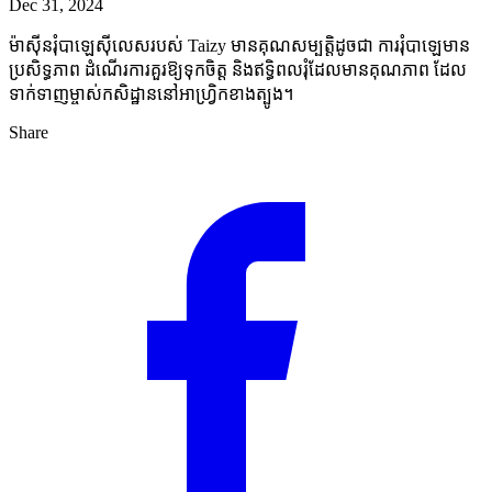
Dec 31, 2024
ម៉ាស៊ីនរុំបាឡេស៊ីលេសរបស់ Taizy មានគុណសម្បត្តិដូចជា ការរុំបាឡេមាន
ប្រសិទ្ធភាព ដំណើរការគួរឱ្យទុកចិត្ត និងឥទ្ធិពលរុំដែលមានគុណភាព ដែល
ទាក់ទាញម្ចាស់កសិដ្ឋាននៅអាហ្វ្រិកខាងត្បូង។
Share