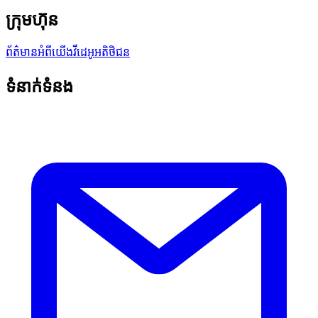
ក្រុមហ៊ុន
ព័ត៌មាន
អំពីយើង
វីដេអូអតិថិជន
ទំនាក់ទំនង