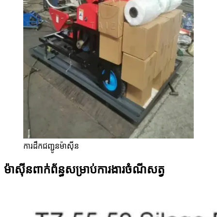
ការដឹកជញ្ជូនម៉ាស៊ីន
ម៉ាស៊ីនពាក់ព័ន្ធសម្រាប់ការងារចំណីសត្វ