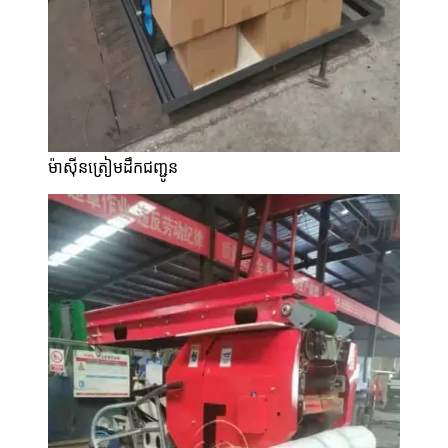
ម៉ាស៊ីនត្រៀមដឹកជញ្ជូន