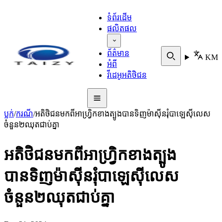
ទំព័រដើម
ផលិតផល
ព័ត៌មាន
KM
អំពី
វីដេអូអតិថិជន
ប្លក់
/
ករណី
/
អតិថិជនមកពីអាហ្វ្រិកខាងត្បូងបានទិញម៉ាស៊ីនរុំបាឡេស៊ីលេស
ចំនួន២ឈុតជាប់គ្នា
អតិថិជនមកពីអាហ្វ្រិកខាងត្បូង
បានទិញម៉ាស៊ីនរុំបាឡេស៊ីលេស
ចំនួន២ឈុតជាប់គ្នា