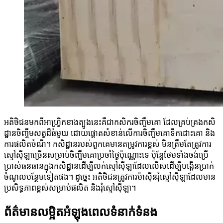
អតិថិជនមកពីអាហ្វ្រិកខាងត្បូងនេះគឺជាកសិករចិញ្ចឹមគោ ដែលគ្រប់គ្រងកសិ
ដ្ឋានចិញ្ចឹមសត្វដ៏ធំមួយ ដោយផ្តោតសំខាន់លើការចិញ្ចឹមគោទឹកដោះគោ និង
ការផលិតចំណី។ កសិដ្ឋានរបស់ពួកគេមានតម្រូវការខ្ពស់ មិនត្រឹមតែត្រូវការ
ស្មៅស៊ីឡាច្រើនសម្រាប់ចិញ្ចឹមគោប្រចាំថ្ងៃប៉ុណ្ណោះទេ ប៉ុន្តែថែមទាំងចង់ប្រើ
ប្រាស់ធនធានក្នុងកសិដ្ឋានដើម្បីលក់ស្មៅស៊ីឡាដែលលើសដើម្បីបង្កើនប្រាក់
ចំណូលបន្ថែមទៀតផង។ ដូច្នេះ អតិថិជនត្រូវការម៉ាស៊ីនរុំស្មៅស៊ីឡាដែលមាន
ប្រសិទ្ធភាពខ្ពស់សម្រាប់ផលិត និងរុំស្មៅស៊ីឡា។
ព័ត៌មានលម្អិតអំឡុងពេលទំនាក់ទំនង