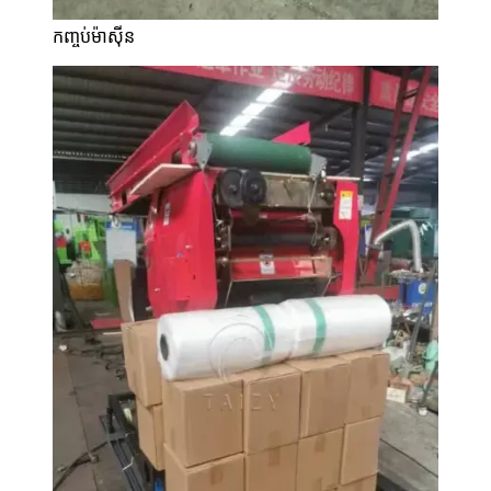
កញ្ចប់ម៉ាស៊ីន