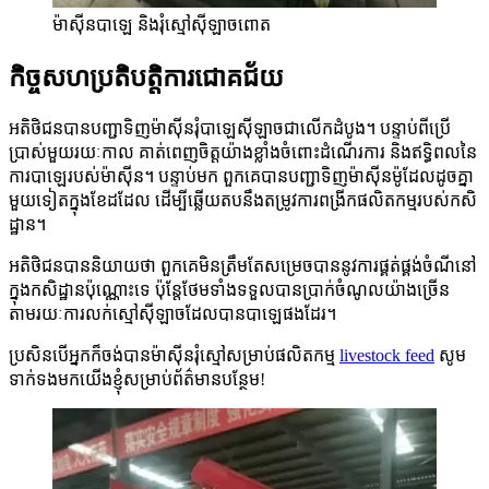
ម៉ាស៊ីនបាឡេ និងរុំស្មៅស៊ីឡាចពោត
កិច្ចសហប្រតិបត្តិការជោគជ័យ
អតិថិជនបានបញ្ជាទិញម៉ាស៊ីនរុំបាឡេស៊ីឡាចជាលើកដំបូង។ បន្ទាប់ពីប្រើ
ប្រាស់មួយរយៈកាល គាត់ពេញចិត្តយ៉ាងខ្លាំងចំពោះដំណើរការ និងឥទ្ធិពលនៃ
ការបាឡេរបស់ម៉ាស៊ីន។ បន្ទាប់មក ពួកគេបានបញ្ជាទិញម៉ាស៊ីនម៉ូដែលដូចគ្នា
មួយទៀតក្នុងខែដដែល ដើម្បីឆ្លើយតបនឹងតម្រូវការពង្រីកផលិតកម្មរបស់កសិ
ដ្ឋាន។
អតិថិជនបាននិយាយថា ពួកគេមិនត្រឹមតែសម្រេចបាននូវការផ្គត់ផ្គង់ចំណីនៅ
ក្នុងកសិដ្ឋានប៉ុណ្ណោះទេ ប៉ុន្តែថែមទាំងទទួលបានប្រាក់ចំណូលយ៉ាងច្រើន
តាមរយៈការលក់ស្មៅស៊ីឡាចដែលបានបាឡេផងដែរ។
ប្រសិនបើអ្នកក៏ចង់បានម៉ាស៊ីនរុំស្មៅសម្រាប់ផលិតកម្ម
livestock feed
សូម
ទាក់ទងមកយើងខ្ញុំសម្រាប់ព័ត៌មានបន្ថែម!