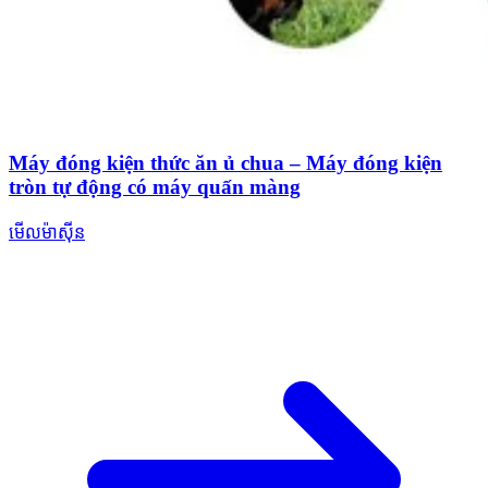
Máy đóng kiện thức ăn ủ chua – Máy đóng kiện
tròn tự động có máy quấn màng
មើលម៉ាស៊ីន