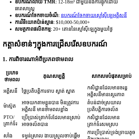
ឧបករណ៍លាយ TMR
: 12-18m³ ជាមួយនឹងការផ្ទុកដោយ
ធារាសាស្ត្រ
ឧបករណ៍ចែកចាយចំណី
:
ឧបករណ៍ចែកចាយស្មៅស៊ីឡេអគ្គិសនី
ការវិនិយោគប៉ាន់ស្មាន
: $10,000-50,000+
សមត្ថភាពផលិតកម្ម
: 20+ តោននៃស្មៅស៊ីឡេក្នុងមួយថ្ងៃ
កត្តាសំខាន់ៗក្នុងការជ្រើសរើសឧបករណ៍
1. ការពិចារណាអំពីប្រភពថាមពល
ប្រភេទ
គុណសម្បត្តិ
សាកសមបំផុតសម្រាប់
ថាមពល
កសិដ្ឋានដែលមានចរន្ត
អគ្គិសនី
ថ្លៃប្រតិបត្តិការទាប ស្ងាត់ ស្អាត
អគ្គិសនីមានស្ថេរភាព
អាចយកតាមខ្លួនបាន មិនត្រូវការ
តំបន់ដាច់ស្រយាល
ម៉ាស៊ូត
អគ្គិសនី មានថាមពលខ្លាំង
ប្រតិបត្តិការចល័ត
PTO/
ប្រើប្រាស់ត្រាក់ទ័រដែលមានស្រាប់
កសិដ្ឋានដែលមាន
ត្រាក់ទ័រ
អាចចល័តបាន
ត្រាក់ទ័រសមស្រប
ការប្រើប្រាស់ទ្រង់ទ្រាយតូច
សាំង
ទម្ងន់ស្រាល ងាយស្រួលចាប់ផ្តើម