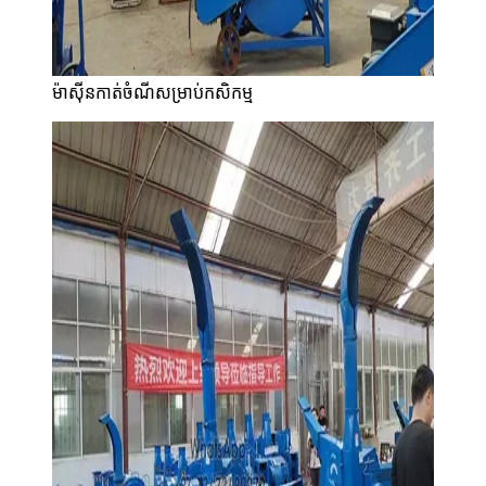
ម៉ាស៊ីនកាត់ចំណីសម្រាប់កសិកម្ម