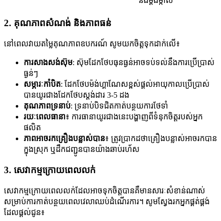
និងម្តងម្កាល
2. គុណភាពសំណង់ និងភាពធន់
នៅពេលវាយតម្លៃគុណភាពឧបករណ៍ សូមយកចិត្តទុកដាក់លើ៖
ការសាងសង់ស៊ុម
: ស៊ុមដែកថែបធុនធ្ងន់អាចទប់ទល់នឹងការប្រើប្រាស់
ធ្ងន់ៗ
សម្ភារៈកាំបិត
: ដែកថែបម៉ង់ហ្គាណែសខ្ពស់ផ្តល់អាយុកាលប្រើប្រាស់
បានយូរជាងដែកថែបស្តង់ដារ 3-5 ដង
គុណភាពទ្រនាប់
: ទ្រនាប់បិទជិតកាត់បន្ថយការថែទាំ
រយៈពេលធានា
៖ ការធានាយូរជាងនេះបង្ហាញពីទំនុកចិត្តរបស់អ្នក
ផលិត
ភាពអាចរកគ្រឿងបន្លាស់បាន
៖ ត្រូវប្រាកដថាគ្រឿងបន្លាស់អាចរកបាន
ក្នុងស្រុក ឬដឹកជញ្ជូនបានយ៉ាងឆាប់រហ័ស
3. សេវាកម្មក្រោយពេលលក់
សេវាកម្មក្រោយពេលលក់ដែលអាចទុកចិត្តបានគឺមានសារៈសំខាន់ណាស់
សម្រាប់ការកាត់បន្ថយពេលវេលាឈប់ដំណើរការ។ សូមស្វែងរកអ្នកផ្គត់ផ្គង់
ដែលផ្តល់ជូន៖