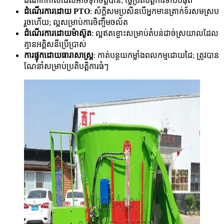
ដំណាក់កាលដែលអាចទុកចិត្តបាន; ថ្លៃប្រតិបត្តិការទាបបំផុត
ដំណើរការដោយ PTO
: ស័ក្តិសមប្រសិនបើអ្នកមានត្រាក់ទ័រសមស្រប
រួចហើយ; ល្អសម្រាប់ការចិញ្ចឹមចល័ត
ដំណើរការដោយម៉ាស៊ូត
: ល្អឥតខ្ចោះសម្រាប់តំបន់ដាច់ស្រយាលដែល
គ្មានអគ្គិសនីប្រើប្រាស់
ការផ្ទុកដោយធារាសាស្ត្រ
: កាត់បន្ថយកម្លាំងពលកម្មដោយដៃ; ត្រូវបាន
ណែនាំសម្រាប់ប្រតិបត្តិការធំៗ