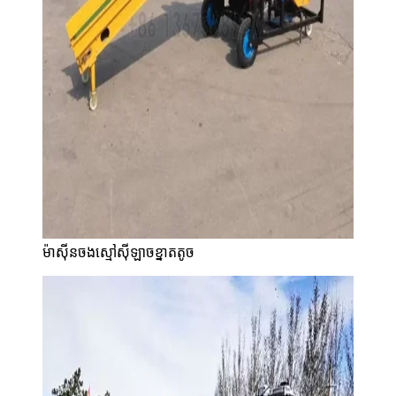
ម៉ាស៊ីនចងស្មៅស៊ីឡាចខ្នាតតូច