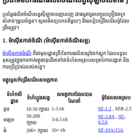
ប្រព័ន្ធផលិតចំណីសត្វស៊ីឡាចពេញលេញ ជាធម្មតារួមបញ្ចូលគ្រឿងចក្រ
សំខាន់ៗមួយចំនួន។ សូមមើលប្រភេទនីមួយៗ និងរបៀបជ្រើសរើសម៉ូដែល
ត្រឹមត្រូវ។
1. ម៉ាស៊ីនកាត់ចំណី (ម៉ាស៊ីនកាត់ចំណីសត្វ)
ម៉ាស៊ីនកាត់ចំណី
គឺជាមូលដ្ឋានគ្រឹះនៃការផលិតស្មៅដាក់ស្តុក ដែលទទួល
ខុសត្រូវក្នុងការកាត់វត្ថុធាតុដើមទៅជាទំហំសមស្របសម្រាប់ការបង្កាត់ និង
ការប្រើប្រាស់របស់សត្វ។
មគ្គុទ្ទេសក៍ជ្រើសរើសសមត្ថភាព
ទំហំកសិ
សមត្ថភាពដែលបាន
ទំហំហ្វូងសត្វ
ម៉ូដែលសមស្រប
ដ្ឋាន
ណែនាំ
1-3 t/h
9Z-1.2
, 9ZR-2.5
តូច
10-50 ក្បាល
50-200
9Z-2.8A
,
9Z-
3-6.5 t/h
មធ្យម
6.5A
ក្បាល
10+ t/h
9Z-10A/15A
ធំ
200+ ក្បាល