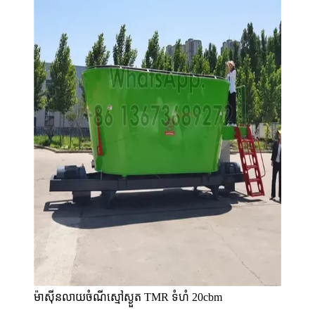
ម៉ាស៊ីនលាយចំណីស្មៅស្ងួត TMR ទំហំ 20cbm