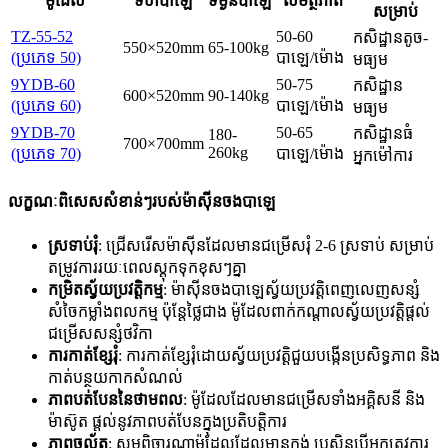
ម៉ូដែល
ទំហំបាឡេ
ទម្ងន់បាឡេ
សមត្ថភាព
សម្រាប់
TZ-55-52
50-60
កសិដ្ឋានតូច-
550×520mm
65-100kg
(ប្រភេទ 50)
បាឡេ/ម៉ោង
មធ្យម
9YDB-60
50-75
កសិដ្ឋាន
600×520mm
90-140kg
(ប្រភេទ 60)
បាឡេ/ម៉ោង
មធ្យម
9YDB-70
50-65
កសិដ្ឋានធំ
180-
700×700mm
260kg
(ប្រភេទ 70)
បាឡេ/ម៉ោង
អ្នកម៉ៅការ
លក្ខណៈពិសេសសំខាន់ៗរបស់ម៉ាស៊ីនចងបាឡេ
ស្រទាប់រុំ
: ជ្រើសរើសម៉ាស៊ីនដែលមានជម្រើសរុំ 2-6 ស្រទាប់ សម្រាប់
តម្រូវការរយៈពេលស្តុកទុកខុសៗគ្នា
កម្រិតស្វ័យប្រវត្តិកម្ម
: ម៉ាស៊ីនចងបាឡេស្វ័យប្រវត្តិពេញលេញសន្សំ
សំចៃកម្លាំងពលកម្ម ប៉ុន្តែថ្លៃជាង ម៉ូដែលពាក់កណ្តាលស្វ័យប្រវត្តិផ្តល់
ជម្រើសសន្សំថវិកា
ការកាត់ខ្សែរុំ
: ការកាត់ខ្សែរុំដោយស្វ័យប្រវត្តិជួយបង្កើនប្រសិទ្ធភាព និង
កាត់បន្ថយកាកសំណល់
ភាពបត់បែននៃថាមពល
: ម៉ូដែលដែលមានជម្រើសទាំងអគ្គិសនី និង
ម៉ាស៊ូត ផ្តល់នូវភាពបត់បែនក្នុងប្រតិបត្តិការ
ភាពចល័ត
: សូមពិចារណាម៉ូដែលដែលមានកង់ ប្រសិនបើអ្នកត្រូវការ