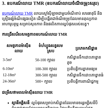
3. ឧបករណ៍លាយ TMR (ឧបករណ៍លាយចំណីចម្រុះសរុប)
ឧបករណ៍លាយ TMR
លាយស្មៅស៊ីឡាចជាមួយចំណីខាប់ សារធាតុរ៉ែ និង
គ្រឿងផ្សំចំណីផ្សេងទៀត ដើម្បីបង្កើតជាចំណីចម្រុះដែលមានតុល្យភាព
អាហារូបត្ថម្ភ សម្រាប់សុខភាព និងផលិតភាពល្អបំផុតរបស់សត្វ។
ការជ្រើសរើសសមត្ថភាពឧបករណ៍លាយ TMR
សមត្ថភាពម៉ាស៊ីន
ទំហំហ្វូងសត្វសម
ប្រភេទកសិដ្ឋាន
លាយ
ស្រប
កសិដ្ឋានទឹកដោះគោខ្នាត
3-5m³
50-100 ក្បាល
តូច
6-10m³
100-300 ក្បាល
ប្រតិបត្តិការខ្នាតមធ្យម
12-18m³
300-500 ក្បាល
កសិដ្ឋានទឹកដោះគោខ្នាតធំ
24-36m³
500+ ក្បាល
ប្រតិបត្តិការពាណិជ្ជកម្ម
ជម្រើសថាមពលម៉ាស៊ីនលាយ TMR
ស្ថានីអគ្គិសនី
: ល្អបំផុតសម្រាប់កសិដ្ឋានដែលមានចរន្តអគ្គិសនីបី