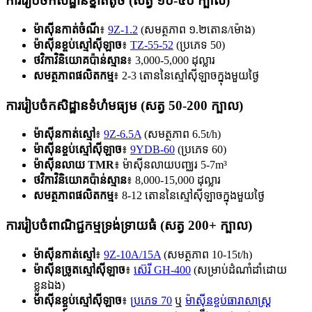
ការរៀបចំកសិដ្ឋានខ្នាតតូច (សត្វ ១០-៥០ ក្បាល)
ម៉ាស៊ីនកាត់ចំណី
៖
9Z-1.2
(សមត្ថភាព ១.២តោន/ម៉ោង)
ម៉ាស៊ីនខ្ចប់ស្មៅស៊ីឡាច
៖
TZ-55-52
(ប្រភេទ 50)
ថវិកាវិនិយោគប៉ាន់ស្មាន
៖ 3,000-5,000 ដុល្លារ
សមត្ថភាពផលិតកម្ម
៖ 2-3 តោននៃស្មៅស៊ីឡាចក្នុងមួយថ្ងៃ
ការរៀបចំកសិដ្ឋានទំហំមធ្យម (សត្វ 50-200 ក្បាល)
ម៉ាស៊ីនកាត់ស្មៅ
៖
9Z-6.5A
(សមត្ថភាព 6.5t/h)
ម៉ាស៊ីនខ្ចប់ស្មៅស៊ីឡាច
៖
9YDB-60
(ប្រភេទ 60)
ម៉ាស៊ីនលាយ TMR
៖ ម៉ាស៊ីនលាយបញ្ឈរ 5-7m³
ថវិកាវិនិយោគប៉ាន់ស្មាន
៖ 8,000-15,000 ដុល្លារ
សមត្ថភាពផលិតកម្ម
៖ 8-12 តោននៃស្មៅស៊ីឡាចក្នុងមួយថ្ងៃ
ការរៀបចំពាណិជ្ជកម្មទ្រង់ទ្រាយធំ (សត្វ 200+ ក្បាល)
ម៉ាស៊ីនកាត់ស្មៅ
៖
9Z-10A/15A
(សមត្ថភាព 10-15t/h)
ម៉ាស៊ីនច្រូតស្មៅស៊ីឡាច
៖
ស៊េរី GH-400
(សម្រាប់ដំណាំដាំដោយ
ខ្លួនឯង)
ម៉ាស៊ីនខ្ចប់ស្មៅស៊ីឡាច
៖
ប្រភេទ 70
ឬ
ម៉ាស៊ីនខ្ចប់ធារាសាស្ត្រ