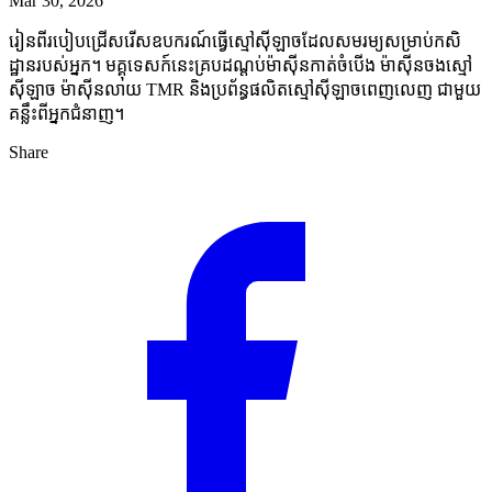
Mar 30, 2026
រៀនពីរបៀបជ្រើសរើសឧបករណ៍ធ្វើស្មៅស៊ីឡាចដែលសមរម្យសម្រាប់កសិ
ដ្ឋានរបស់អ្នក។ មគ្គុទេសក៍នេះគ្របដណ្តប់ម៉ាស៊ីនកាត់ចំបើង ម៉ាស៊ីនចងស្មៅ
ស៊ីឡាច ម៉ាស៊ីនលាយ TMR និងប្រព័ន្ធផលិតស្មៅស៊ីឡាចពេញលេញ ជាមួយ
គន្លឹះពីអ្នកជំនាញ។
Share