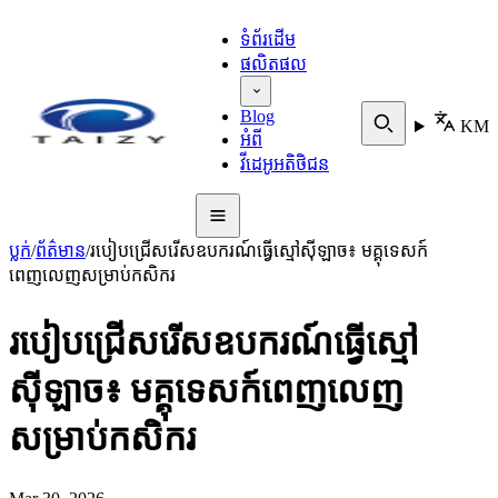
ទំព័រដើម
ផលិតផល
Blog
KM
អំពី
វីដេអូអតិថិជន
ប្លក់
/
ព័ត៌មាន
/
របៀបជ្រើសរើសឧបករណ៍ធ្វើស្មៅស៊ីឡាច៖ មគ្គុទេសក៍
ពេញលេញសម្រាប់កសិករ
របៀបជ្រើសរើសឧបករណ៍ធ្វើស្មៅ
ស៊ីឡាច៖ មគ្គុទេសក៍ពេញលេញ
សម្រាប់កសិករ