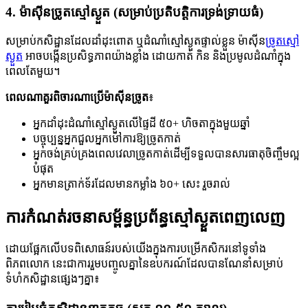
4. ម៉ាស៊ីនច្រូតស្មៅស្ងួត (សម្រាប់ប្រតិបត្តិការទ្រង់ទ្រាយធំ)
សម្រាប់កសិដ្ឋានដែលដាំដុះពោត ឬដំណាំស្មៅស្ងួតផ្ទាល់ខ្លួន ម៉ាស៊ីន
ច្រូតស្មៅ
ស្ងួត
អាចបង្កើនប្រសិទ្ធភាពយ៉ាងខ្លាំង ដោយកាត់ កិន និងប្រមូលដំណាំក្នុង
ពេលតែមួយ។
ពេលណាគួរពិចារណាប្រើម៉ាស៊ីនច្រូត
៖
អ្នកដាំដុះដំណាំស្មៅស្ងួតលើផ្ទៃដី ៥០+ ហិចតាក្នុងមួយឆ្នាំ
បច្ចុប្បន្នអ្នកជួលអ្នកម៉ៅការឱ្យច្រូតកាត់
អ្នកចង់គ្រប់គ្រងពេលវេលាច្រូតកាត់ដើម្បីទទួលបានសារធាតុចិញ្ចឹមល្អ
បំផុត
អ្នកមានត្រាក់ទ័រដែលមានកម្លាំង ៦០+ សេះ រួចរាល់
ការកំណត់រចនាសម្ព័ន្ធប្រព័ន្ធស្មៅស្ងួតពេញលេញ
ដោយផ្អែកលើបទពិសោធន៍របស់យើងក្នុងការបម្រើកសិករនៅទូទាំង
ពិភពលោក នេះជាការរួមបញ្ចូលគ្នានៃឧបករណ៍ដែលបានណែនាំសម្រាប់
ទំហំកសិដ្ឋានផ្សេងៗគ្នា៖