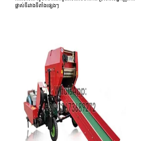
ផ្លាស់ទីរវាងទីតាំងផ្សេងៗ