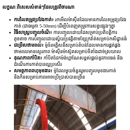
លក្ខណៈពិសេសសំខាន់ៗដែលត្រូវពិចារណា
ការលៃតម្រូវប្រវែងកាត់
៖ រកមើលម៉ាស៊ីនដែលមានការលៃតម្រូវប្រវែង
កាត់ (ជាធម្មតា 5-50mm) ដើម្បីបំពេញតម្រូវការសត្វផ្សេងៗគ្នា
វិធីសាស្រ្តបញ្ចូលចំណី
៖ ការបញ្ចូលដោយដៃសម្រាប់ប្រតិបត្តិការ
តូចតាច ការបញ្ចូលដោយស្វ័យប្រវត្តិតាមខ្សែក្រវ៉ាត់សម្រាប់កសិដ្ឋានធំ
ជម្រើសថាមពល
៖ ម៉ូទ័រអគ្គិសនីសម្រាប់តំបន់ដែលមានការផ្គត់ផ្គង់
ថាមពលមានស្ថេរភាព ម៉ាស៊ីនម៉ាស៊ូតសម្រាប់ទីតាំងដាច់ស្រយាល
គុណភាពកាំបិត
៖ កាំបិតដែកម៉ង់ហ្គាណែសខ្ពស់ផ្តល់នូវភាពធន់ និង
ដំណើរការកាត់បានល្អប្រសើរ
សមត្ថភាពពហុមុខងារ
៖ ម៉ូដែលមួយចំនួនរួមបញ្ចូលមុខងារកាត់
និងកិនសម្រាប់ភាពអាចប្រើប្រាស់បានច្រើន