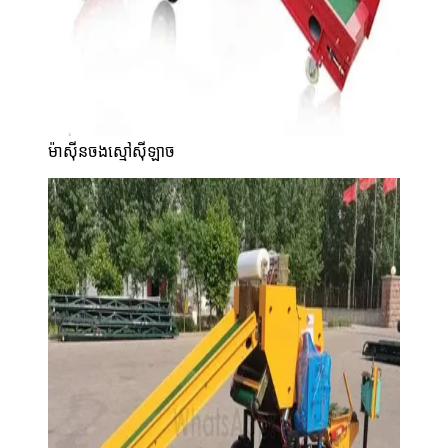
ម៉ាស៊ីនចងស្មៅស៊ីឡាច