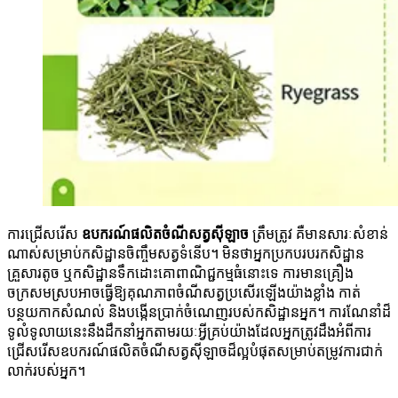
ការជ្រើសរើស
ឧបករណ៍ផលិតចំណីសត្វស៊ីឡាច
ត្រឹមត្រូវ គឺមានសារៈសំខាន់
ណាស់សម្រាប់កសិដ្ឋានចិញ្ចឹមសត្វទំនើប។ មិនថាអ្នកប្រកបរបរកសិដ្ឋាន
គ្រួសារតូច ឬកសិដ្ឋានទឹកដោះគោពាណិជ្ជកម្មធំនោះទេ ការមានគ្រឿង
ចក្រសមស្របអាចធ្វើឱ្យគុណភាពចំណីសត្វប្រសើរឡើងយ៉ាងខ្លាំង កាត់
បន្ថយកាកសំណល់ និងបង្កើនប្រាក់ចំណេញរបស់កសិដ្ឋានអ្នក។ ការណែនាំដ៏
ទូលំទូលាយនេះនឹងដឹកនាំអ្នកតាមរយៈអ្វីគ្រប់យ៉ាងដែលអ្នកត្រូវដឹងអំពីការ
ជ្រើសរើសឧបករណ៍ផលិតចំណីសត្វស៊ីឡាចដ៏ល្អបំផុតសម្រាប់តម្រូវការជាក់
លាក់របស់អ្នក។