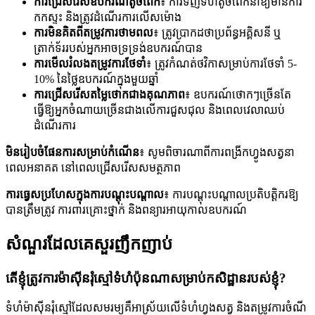
ការជ្រើសរើសឧបករណ៍តូចពេក
៖ ការទិញទំហំតូចពេកនាំឱ្យមានការ
កកស្ទះ និងត្រូវដំណើរការលើសម៉ោង
ការមិនគិតពីតម្រូវការថាមពល
៖ ត្រូវប្រាកដថាប្រព័ន្ធអគ្គិសនី ឬ
ត្រាក់ទ័ររបស់អ្នកអាចទ្រទ្រង់ឧបករណ៍បាន
ការមើលរំលងតម្រូវការថែទាំ
៖ ត្រូវកំណត់ថវិកាសម្រាប់ការថែទាំ 5-
10% នៃថ្លៃឧបករណ៍ក្នុងមួយឆ្នាំ
ការជ្រើសរើសតម្លៃថោកជាងគុណភាព
៖ ឧបករណ៍ថោកៗច្រើនតែ
ធ្វើឱ្យអ្នកចំណាយច្រើនជាងលើការជួសជុល និងពេលវេលាឈប់
ដំណើរការ
មិនរៀបចំផែនការសម្រាប់កំណើន
៖ សូមពិចារណាពីការពង្រីកហ្វូងសត្វនា
ពេលអនាគត នៅពេលជ្រើសរើសសមត្ថភាព
ការធ្វេសប្រហែសក្នុងការបណ្តុះបណ្តាល
៖ ការបណ្តុះបណ្តាលប្រតិបត្តិករឱ្យ
បានត្រឹមត្រូវ ការពារគ្រោះថ្នាក់ និងពន្យារអាយុកាលឧបករណ៍
សំណួរដែលគេសួរញឹកញាប់
តើខ្ញុំត្រូវការម៉ាស៊ីនរុំស្មៅទំហំប៉ុនណាសម្រាប់កសិដ្ឋានរបស់ខ្ញុំ?
ទំហំម៉ាស៊ីនរុំស្មៅដែលសមរម្យគឺអាស្រ័យលើទំហំហ្វូងសត្វ និងតម្រូវការចំណី