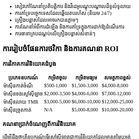
សៀវភៅណែនាំប្រតិបត្តិការ និងវីដេអូបណ្តុះបណ្តាលដ៏ទូលំទូលាយ
ការគាំទ្របច្ចេកទេសដែលឆ្លើយតបរហ័ស (និយម 24/7)
គ្រឿងបន្លាស់ដែលអាចរកបានភ្លាមៗ
ការណែនាំអំពីការដំឡើង និងការគាំទ្រក្នុងការដាក់ឱ្យដំណើរការ
ការធានាគ្របដណ្តប់លើគ្រឿងបន្លាស់សំខាន់ៗ
ការរៀបចំផែនការថវិកា និងការគណនា ROI
ការវិភាគការវិនិយោគដំបូង
ប្រភេទឧបករណ៍
កម្រិតចូល
កម្រិតមធ្យម
សមត្ថភាពខ្ពស់
$500-1,000
$1,500-3,000
$4,000-8,000
ម៉ាស៊ីនកាត់ចំណី
$2,000-3,500
$4,000-6,000
$7,000-12,000
ម៉ាស៊ីនចងស្មៅស៊ីឡាច
$3,000-5,000
$6,000-10,000
$12,000-25,000
ម៉ាស៊ីនលាយ TMR
N/A
$5,000-8,000
$10,000-20,000
ម៉ាស៊ីនច្រូតកាត់
គណនាប្រាក់ចំណេញពីការវិនិយោគ
ដើម្បីដឹងថាតើឧបករណ៍ធ្វើស្មៅស៊ីឡាតជាការវិនិយោគដែលមានតម្លៃឬអត់