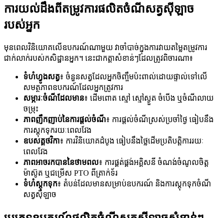
ការយល់ដឹងពីតម្រូវការផលិតចំណីសត្វស៊ីឡាច
របស់អ្នក
មុនពេលវិនិយោគលើឧបករណ៍ណាមួយ វាចាំបាច់ក្នុងការវាយតម្លៃតម្រូវការ
ជាក់លាក់របស់កសិដ្ឋានអ្នក។ នេះជាកត្តាសំខាន់ៗដែលត្រូវពិចារណា៖
ទំហំហ្វូងសត្វ
៖ ចំនួនសត្វដែលអ្នកចិញ្ចឹមប៉ះពាល់ដោយផ្ទាល់ទៅលើ
សមត្ថភាពឧបករណ៍ដែលអ្នកត្រូវការ
សម្ភារៈចំណីដែលមាន
៖ ដើមពោត ស្មៅ ស្មៅស្ងួត ចំបើង ឬចំណីលាយ
ចម្រុះ
ភាពញឹកញាប់នៃការផ្តល់ចំណី
៖ ការផ្តល់ចំណីស្រស់ប្រចាំថ្ងៃ ធៀបនឹង
ការស្តុកទុករយៈពេលវែង
ឧបសគ្គថវិកា
៖ ការវិនិយោគដំបូង ធៀបនឹងថ្លៃដើមប្រតិបត្តិការរយៈ
ពេលវែង
ភាពអាចរកបាននៃថាមពល
៖ ការផ្គត់ផ្គង់អគ្គិសនី ចំណង់ចំណូលចិត្ត
ម៉ាស៊ូត ឬជម្រើស PTO ពីត្រាក់ទ័រ
ទំហំស្តុកទុក
៖ តំបន់ដែលមានសម្រាប់ឧបករណ៍ និងការស្តុកទុកចំណី
សត្វស៊ីឡាច
ប្រភេទឧបករណ៍ផលិតចំណីសត្វស៊ីឡាចសំខាន់ៗ