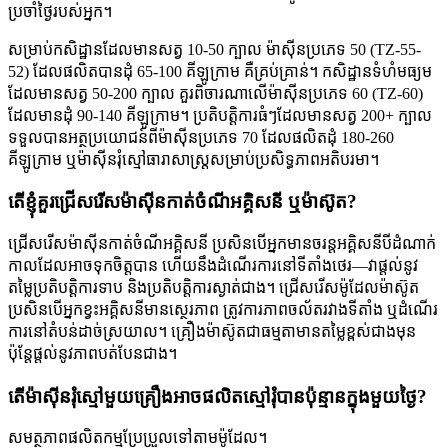
ប្រចាំថ្ងៃរបស់អ្នក។
សម្រាប់កសិដ្ឋានដែលមានសត្វ 10-50 ក្បាល ម៉ាស៊ីនប្រភេទ 50 (TZ-55-
52) ដែលផលិតបានដុំ 65-100 គីឡូក្រាម គឺគ្រប់គ្រាន់។ កសិដ្ឋានទំហំមធ្យម
ដែលមានសត្វ 50-200 ក្បាល គួរពិចារណាលើម៉ាស៊ីនប្រភេទ 60 (TZ-60)
ដែលមានដុំ 90-140 គីឡូក្រាម។ ប្រតិបត្តិការធំៗដែលមានសត្វ 200+ ក្បាល
ទទួលបានអត្ថប្រយោជន៍ពីម៉ាស៊ីនប្រភេទ 70 ដែលផលិតដុំ 180-260
គីឡូក្រាម ឬម៉ាស៊ីនរុំស្មៅធារាសាស្ត្រសម្រាប់ប្រសិទ្ធភាពអតិបរមា។
តើខ្ញុំគួរជ្រើសរើសម៉ាស៊ីនកាត់ចំណីអគ្គិសនី ឬម៉ាស៊ូត?
ជ្រើសរើសម៉ាស៊ីនកាត់ចំណីអគ្គិសនី ប្រសិនបើអ្នកមានចរន្តអគ្គិសនីបីដំណាក់
កាលដែលអាចទុកចិត្តបាន ហើយនឹងដំណើរការនៅទីតាំងថេរ—វាផ្តល់នូវ
តម្លៃប្រតិបត្តិការទាប និងប្រតិបត្តិការស្ងាត់ជាង។ ជ្រើសរើសម៉ូដែលម៉ាស៊ូត
ប្រសិនបើអ្នកខ្វះអគ្គិសនីមានស្ថេរភាព ត្រូវការភាពចល័តរវាងទីតាំង ឬដំណើរ
ការនៅតំបន់ដាច់ស្រយាល។ គ្រឿងម៉ាស៊ូតជាធម្មតាមានតម្លៃខ្ពស់ជាងមុន
ប៉ុន្តែផ្តល់នូវភាពបត់បែនជាង។
តើម៉ាស៊ីនរុំស្មៅមួយគ្រឿងអាចផលិតស្មៅរុំបានប៉ុន្មានក្នុងមួយថ្ងៃ?
សមត្ថភាពផលិតកម្មប្រែប្រួលទៅតាមម៉ូដែល។