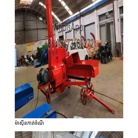
ម៉ាស៊ីនកាត់ចំណី