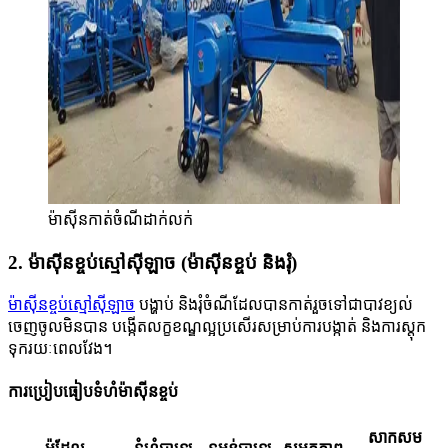
ម៉ាស៊ីនកាត់ចំណីដាក់លក់
2. ម៉ាស៊ីនខ្ចប់ស្មៅស៊ីឡាច (ម៉ាស៊ីនខ្ចប់ និងរុំ)
ម៉ាស៊ីនខ្ចប់ស្មៅស៊ីឡាច
បង្ហាប់ និងរុំចំណីដែលបានកាត់រួចទៅជាបាវខ្យល់
ចេញចូលមិនបាន បង្កើតលក្ខខណ្ឌល្អប្រសើរសម្រាប់ការបង្កាត់ និងការស្តុក
ទុករយៈពេលវែង។
ការប្រៀបធៀបទំហំម៉ាស៊ីនខ្ចប់
សាកសម