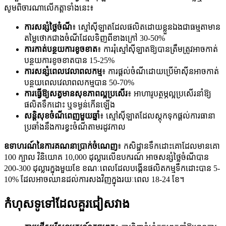
សូមពិចារណាលើកត្តាទាំងនេះ៖
ការសន្សំថ្លៃចំណី
៖ ស្មៅស៊ីឡាតដែលផលិតដោយខ្លួនឯងជាធម្មតាមាន
តម្លៃថោកជាងចំណីដែលទិញពីខាងក្រៅ 30-50%
ការកាត់បន្ថយការខូចខាត
៖ ការរុំស្មៅស៊ីឡាតឱ្យបានត្រឹមត្រូវអាចកាត់
បន្ថយការខូចខាតបាន 15-25%
ការសន្សំពេលវេលាពលកម្ម
៖ ការផ្តល់ចំណីដោយប្រើម៉ាស៊ីនអាចកាត់
បន្ថយពេលវេលាពលកម្មបាន 50-70%
ការធ្វើឱ្យសត្វមានសុខភាពល្អប្រសើរ
៖ អាហារូបត្ថម្ភល្អប្រសើរនាំឱ្យ
ផលិតទឹកដោះ ឬទម្ងន់កើនឡើង
សន្តិសុខចំណីពេញមួយឆ្នាំ
៖ ស្មៅស៊ីឡាតដែលស្តុកទុកផ្តល់ការធានា
ប្រឆាំងនឹងការខ្វះចំណីតាមរដូវកាល
ឧទាហរណ៍នៃការគណនាប្រាក់ចំណេញ
៖ កសិដ្ឋានទឹកដោះគោដែលមានគោ
100 ក្បាល វិនិយោគ 10,000 ដុល្លារលើឧបករណ៍ អាចសន្សំថ្លៃចំណីបាន
200-300 ដុល្លារក្នុងមួយខែ ខណៈពេលដែលបង្កើនផលិតកម្មទឹកដោះបាន 5-
10% ដែលអាចឈានដល់ការសងវិញក្នុងរយៈពេល 18-24 ខែ។
កំហុសទូទៅដែលគួរជៀសវាង