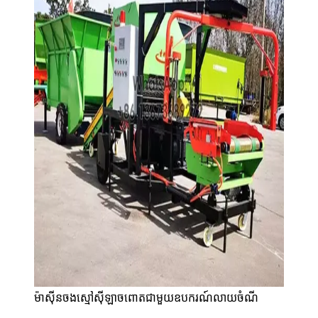
ម៉ាស៊ីនចងស្មៅស៊ីឡាចពោតជាមួយឧបករណ៍លាយចំណី