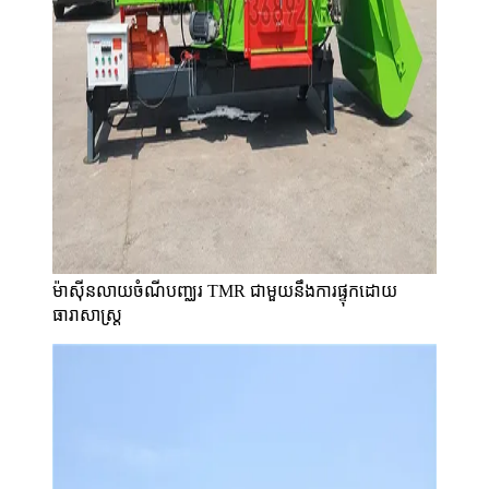
ម៉ាស៊ីនលាយចំណីបញ្ឈរ TMR ជាមួយនឹងការផ្ទុកដោយ
ធារាសាស្ត្រ