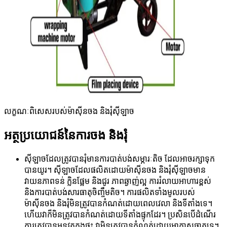
លក្ខណៈពិសេសរបស់ម៉ាស៊ីនចង និងរុំស៊ីឡាច
អត្ថប្រយោជន៍នៃការចង និងរុំ
ស៊ីឡាចដែលត្រូវបានរុំមានការបាត់បង់សម្ភារៈតិច ដែលអាចរក្សាទុក
បានយូរ។ ស៊ីឡាចដែលផលិតដោយម៉ាស៊ីនចង និងរុំស៊ីឡាចមាន
វាយនភាពទន់ ក្លិនផ្អែម និងជូរ ភាពឆ្ងាញ់ល្អ ការរំលាយអាហារខ្ពស់
និងការបាត់បង់សារធាតុចិញ្ចឹមតិច។ ការផលិតទាំងមូលរបស់
ម៉ាស៊ីនចង និងរុំមិនត្រូវបានកំណត់ដោយពេលវេលា និងទីតាំងទេ។
ហើយវាក៏មិនត្រូវបានកំណត់ដោយទីតាំងផ្ទុកដែរ។ ប្រសិនបើដំណើរ
ការត្រូវបានអនុវត្តក្នុងផ្ទះ វាមិនត្រូវបានកំណត់ដោយអាកាសធាតុទេ។