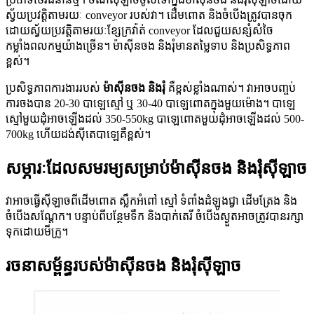
ស្វ័យប្រវត្តិតាមរយៈ conveyor របស់វា។ ដើមពោត និងចំបើងត្រូវបានចុក
ដោយស្វ័យប្រវត្តិតាមរយៈខ្សែក្រវ៉ាត់ conveyor ដែលជួយសន្សំសំចៃ
កម្លាំងពលកម្មយ៉ាងច្រើន។ ម៉ាស៊ីនចង និងរុំមានតម្លៃទាប និងប្រសិទ្ធភាព
ខ្ពស់។
ប្រសិទ្ធភាពការងាររបស់
ម៉ាស៊ីនចង និងរុំ
គឺខ្ពស់ខ្លាំងណាស់។ វាអាចបញ្ចប់
ការចងបាន 20-30 បាឡេស្មៅ ឬ 30-40 បាឡេពោតក្នុងមួយម៉ោង។ បាឡេ
ស្មៅមួយដុំអាចឡើងដល់ 350-550kg បាឡេពោតមួយដុំអាចឡើងដល់ 500-
700kg ហើយដង់ស៊ីតេបាឡេគឺខ្ពស់។
សម្ភារៈដែលសមរម្យសម្រាប់ម៉ាស៊ីនចង និងរុំស៊ីឡាច
វាអាចធ្វើស៊ីឡាចពីដើមពោត ស្លឹកអំពៅ ស្មៅ ទំពាំងដំឡូងជ្វា ដើមត្រែង និង
ចំបើងសណ្តែក។ បន្ទាប់ពីបន្ថែមទឹក និងបាក់តេរី ចំបើងស្ងួតអាចត្រូវបានរក្សា
ទុកដោយមីក្រូ។
រចនាសម្ព័ន្ធរបស់ម៉ាស៊ីនចង និងរុំស៊ីឡាច