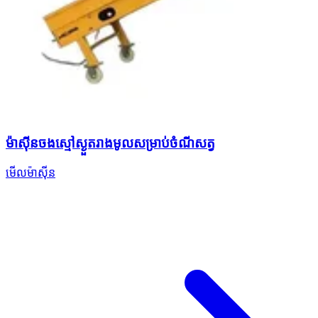
ម៉ាស៊ីនចងស្មៅស្ងួតរាងមូលសម្រាប់ចំណីសត្វ
មើលម៉ាស៊ីន