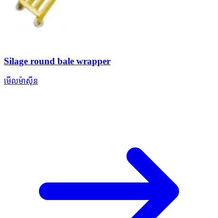
Silage round bale wrapper
មើលម៉ាស៊ីន