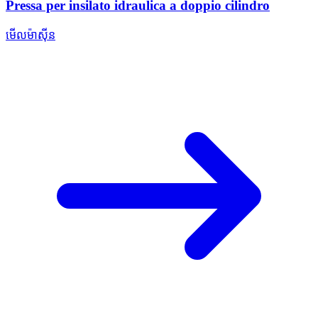
Pressa per insilato idraulica a doppio cilindro
មើលម៉ាស៊ីន