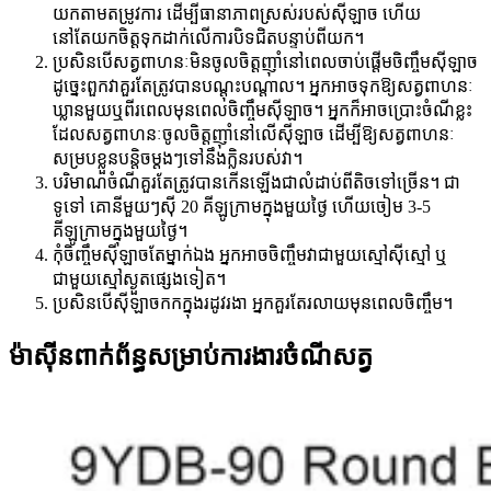
យកតាមតម្រូវការ ដើម្បីធានាភាពស្រស់របស់ស៊ីឡាច ហើយ
នៅតែយកចិត្តទុកដាក់លើការបិទជិតបន្ទាប់ពីយក។
ប្រសិនបើសត្វពាហនៈមិនចូលចិត្តញ៉ាំនៅពេលចាប់ផ្តើមចិញ្ចឹមស៊ីឡាច
ដូច្នេះពួកវាគួរតែត្រូវបានបណ្តុះបណ្តាល។ អ្នកអាចទុកឱ្យសត្វពាហនៈ
ឃ្លានមួយឬពីរពេលមុនពេលចិញ្ចឹមស៊ីឡាច។ អ្នកក៏អាចប្រោះចំណីខ្លះ
ដែលសត្វពាហនៈចូលចិត្តញ៉ាំនៅលើស៊ីឡាច ដើម្បីឱ្យសត្វពាហនៈ
សម្របខ្លួនបន្តិចម្តងៗទៅនឹងក្លិនរបស់វា។
បរិមាណចំណីគួរតែត្រូវបានកើនឡើងជាលំដាប់ពីតិចទៅច្រើន។ ជា
ទូទៅ គោនីមួយៗស៊ី 20 គីឡូក្រាមក្នុងមួយថ្ងៃ ហើយចៀម 3-5
គីឡូក្រាមក្នុងមួយថ្ងៃ។
កុំចិញ្ចឹមស៊ីឡាចតែម្នាក់ឯង អ្នកអាចចិញ្ចឹមវាជាមួយស្មៅស៊ីស្មៅ ឬ
ជាមួយស្មៅស្ងួតផ្សេងទៀត។
ប្រសិនបើស៊ីឡាចកកក្នុងរដូវរងា អ្នកគួរតែរលាយមុនពេលចិញ្ចឹម។
ម៉ាស៊ីនពាក់ព័ន្ធសម្រាប់ការងារចំណីសត្វ