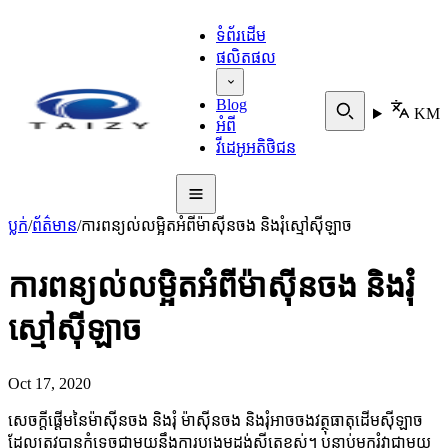
ទំព័រដើម
ផលិតផល
Blog
KM
អំពី
វីដេអូអតិថិជន
ប្លក់
/
ព័ត៌មាន
/
ការពន្យល់លម្អិតអំពីម៉ាស៊ីនចង និងរុំស្មៅស៊ីឡាច
ការពន្យល់លម្អិតអំពីម៉ាស៊ីនចង និងរុំ
ស្មៅស៊ីឡាច
Oct 17, 2020
សេចក្តីផ្តើមនៃម៉ាស៊ីនចង និងរុំ ម៉ាស៊ីនចង និងរុំអាចចងវត្ថុធាតុដើមស៊ីឡាច
ដែលត្រូវបានកំទេចជាមួយនឹងការបង្រួមដង់ស៊ីតេខ្ពស់។ បន្ទាប់មករុំវាជាមួយ