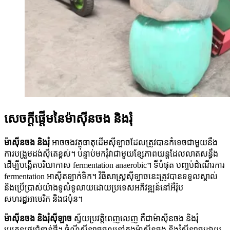
សេចក្តីផ្តើមនៃម៉ាស៊ីនចង និងរុំ
ម៉ាស៊ីនចង និងរុំ
អាចចងវត្ថុធាតុដើមស៊ីឡាចដែលត្រូវបានកំទេចជាមួយនឹង
ការបង្រួមដង់ស៊ីតេខ្ពស់។ បន្ទាប់មករុំវាជាមួយខ្សែភាពយន្តដែលលាតសន្ធឹង
ដើម្បីបង្កើតបរិយាកាស fermentation anaerobic។ ទីបំផុត បញ្ចប់ដំណើរការ
fermentation អាស៊ីតឡាក់ទិក។ វិធីសាស្ត្រស៊ីឡាចនេះត្រូវបានទទួលស្គាល់
និងប្រើប្រាស់យ៉ាងទូលំទូលាយដោយប្រទេសអភិវឌ្ឍន៍នៅអឺរ៉ុប
សហរដ្ឋអាមេរិក និងជប៉ុន។
ម៉ាស៊ីនចង និងរុំស៊ីឡាច
ស្វ័យប្រវត្តិពេញលេញ គឺជាម៉ាស៊ីនចង និងរុំ
ប្រភេទថេរជំនាន់ថ្មី។ ចំណីស៊ីឡាចចូលទៅក្នុងម៉ាស៊ីនចង និងរុំស៊ីឡាចដោយ