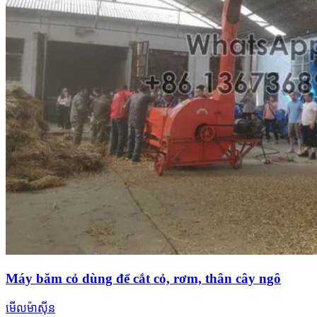
Máy băm cỏ dùng để cắt cỏ, rơm, thân cây ngô
មើលម៉ាស៊ីន