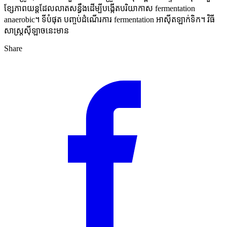
ខ្សែភាពយន្តដែលលាតសន្ធឹងដើម្បីបង្កើតបរិយាកាស fermentation
anaerobic។ ទីបំផុត បញ្ចប់ដំណើរការ fermentation អាស៊ីតឡាក់ទិក។ វិធី
សាស្ត្រស៊ីឡាចនេះមាន
Share