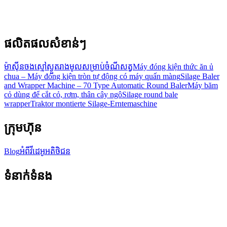
ផលិតផលសំខាន់ៗ
ម៉ាស៊ីនចងស្មៅស្ងួតរាងមូលសម្រាប់ចំណីសត្វ
Máy đóng kiện thức ăn ủ
chua – Máy đóng kiện tròn tự động có máy quấn màng
Silage Baler
and Wrapper Machine – 70 Type Automatic Round Baler
Máy băm
cỏ dùng để cắt cỏ, rơm, thân cây ngô
Silage round bale
wrapper
Traktor montierte Silage-Erntemaschine
ក្រុមហ៊ុន
Blog
អំពី
វីដេអូអតិថិជន
ទំនាក់ទំនង