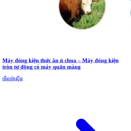
Máy đóng kiện thức ăn ủ chua – Máy đóng kiện
tròn tự động có máy quấn màng
មើលម៉ាស៊ីន