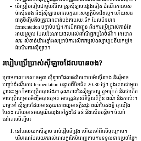
បើប្រៀបធៀបជាមួយវិធីសាស្ត្រស៊ីឡាចផ្សេងទៀត ដំណើរការរបស់
ម៉ាស៊ីនចង និងរុំស៊ីឡាចមានលក្ខណៈសម្បត្តិបិទជិតល្អ។ ហើយសារ
ធាតុចិញ្ចឹមតិចត្រូវបានបាត់បង់តាមរយៈទឹក ដែលមិនមាន
fermentation បន្ទាប់បន្សំ។ ការដឹកជញ្ជូន និងការប្រើប្រាស់កាន់តែ
ងាយស្រួល ដែលអំណោយផលដល់ពាណិជ្ជកម្មនៃចំណី។ នេះមាន
សារៈសំខាន់យ៉ាងខ្លាំងសម្រាប់ការលើកកម្ពស់ឧស្សាហូបនីយកម្មនៃ
ដំណើរការស៊ីឡាច។
របៀបប្រើប្រាស់ស៊ីឡាចដែលបានចង?
ក្រោមកាលៈទេសៈធម្មតា ស៊ីឡាចដែលផលិតដោយម៉ាស៊ីនចង និងរុំអាច
បញ្ចប់ដំណើរការ fermentation បន្ទាប់ពីបិទជិត 20-30 ថ្ងៃ។ ក្នុងពេលជាមួយ
គ្នានេះ អ្នកក៏អាចប្រើវាបានដែរ។ គុណភាពនៃស៊ីឡាចល្អ ឬអាក្រក់ និងថាតើវា
អាចប្រើសម្រាប់ចិញ្ចឹមបានឬអត់ អាចត្រូវបានវិនិច្ឆ័យពីក្លិន ពណ៌ និងការប៉ះ។
ជាទូទៅ ស៊ីឡាចដែលមានគុណភាពល្អមានក្លិនជូរ ពណ៌បៃតងខ្ចី ឬលឿង
បៃតង ហើយមានអារម្មណ៍រលុងនៅក្នុងដៃ ទន់ និងសើមបន្តិច។ ចំណាំ
នៅពេលចិញ្ចឹម៖
នៅពេលយកស៊ីឡាច ចាប់ផ្តើមពីជ្រុង ហើយទៅពីលើចុះក្រោម។
បរិមាណដែលយករាល់ពេលគួរតែបំពេញតាមការទទួលទានប្រចាំថ្ងៃ។