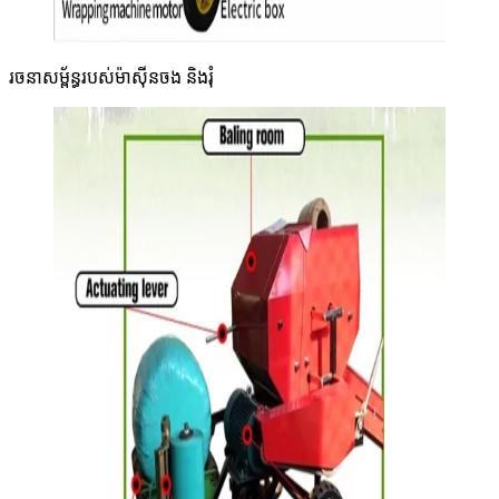
រចនាសម្ព័ន្ធរបស់ម៉ាស៊ីនចង និងរុំ