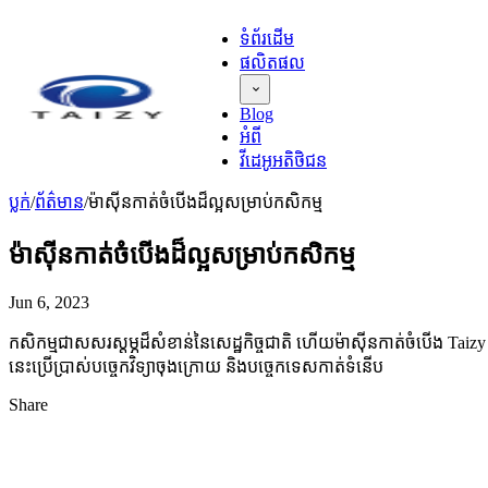
ទំព័រដើម
ផលិតផល
Blog
អំពី
វីដេអូអតិថិជន
ប្លក់
/
ព័ត៌មាន
/
ម៉ាស៊ីនកាត់ចំបើងដ៏ល្អសម្រាប់កសិកម្ម
ម៉ាស៊ីនកាត់ចំបើងដ៏ល្អសម្រាប់កសិកម្ម
Jun 6, 2023
កសិកម្មជាសសរស្តម្ភដ៏សំខាន់នៃសេដ្ឋកិច្ចជាតិ ហើយម៉ាស៊ីនកាត់ចំបើង Taizy
នេះប្រើប្រាស់បច្ចេកវិទ្យាចុងក្រោយ និងបច្ចេកទេសកាត់ទំនើប
Share