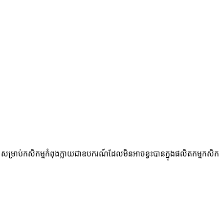
 សម្រាប់កសិកម្មកំពុងក្លាយជាឧបករណ៍ដែលមិនអាចខ្វះបានក្នុងផលិតកម្មកសិកម្ម