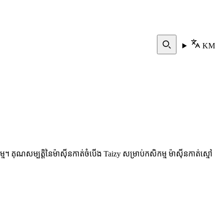
KM
។ គុណសម្បត្តិនៃម៉ាស៊ីនកាត់ចំបើង Taizy សម្រាប់កសិកម្ម ម៉ាស៊ីនកាត់ស្មៅ