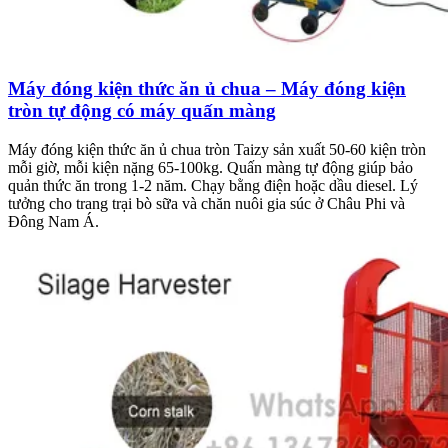
Máy đóng kiện thức ăn ủ chua – Máy đóng kiện
tròn tự động có máy quấn màng
Máy đóng kiện thức ăn ủ chua tròn Taizy sản xuất 50-60 kiện tròn
mỗi giờ, mỗi kiện nặng 65-100kg. Quấn màng tự động giúp bảo
quản thức ăn trong 1-2 năm. Chạy bằng điện hoặc dầu diesel. Lý
tưởng cho trang trại bò sữa và chăn nuôi gia súc ở Châu Phi và
Đông Nam Á.