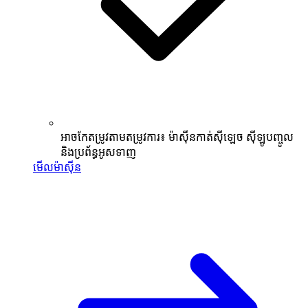
អាចកែតម្រូវតាមតម្រូវការ៖ ម៉ាស៊ីនកាត់ស៊ីឡេច ស៊ីឡូបញ្ចូល
និងប្រព័ន្ធអូសទាញ
មើលម៉ាស៊ីន