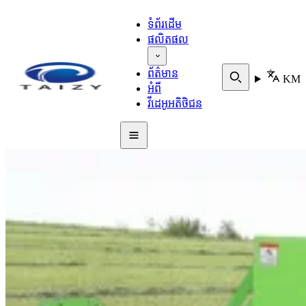
ទំព័រដើម
ផលិតផល
ព័ត៌មាន
KM
អំពី
វីដេអូអតិថិជន