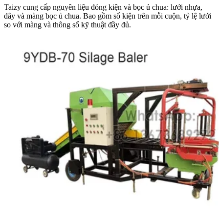
Taizy cung cấp nguyên liệu đóng kiện và bọc ủ chua: lưới nhựa,
dây và màng bọc ủ chua. Bao gồm số kiện trên mỗi cuộn, tỷ lệ lưới
so với màng và thông số kỹ thuật đầy đủ.