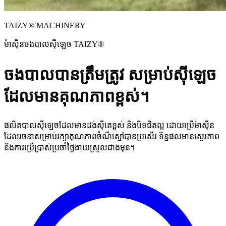
TAIZY® MACHINERY
ម៉ាស៊ីនចងបាលស៊ីឡេច TAIZY®
ចងបាលបានត្រឹមត្រូវ សម្រាប់ស៊ីឡេច
ដែលមានគុណភាពខ្ពស់។
ផលិតបាលស៊ីឡេចដែលមានដង់ស៊ីតេខ្ពស់ និងបិទជិតល្អ ដោយប្រើម៉ាស៊ីន
ដែលរចនាសម្រាប់រក្សាគុណភាពចំណីស្មៅបានប្រសើរ ទិន្នផលមានស្ថេរភាព
និងការប្រើប្រាស់ប្រចាំថ្ងៃងាយស្រួលជាងមុន។