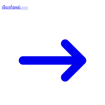
មើលទាំងអស់ >>>