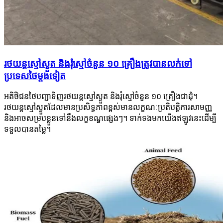
រថយន្តស្មៅស្ងួត និងរុំស្មៅចំនួន ១០ គ្រឿងត្រូវបានលក់ទៅ
ប្រទេសថៃម្តងទៀត
អតិថិជនថៃបញ្ជាទិញរថយន្តស្មៅស្ងួត និងរុំស្មៅចំនួន ១០ គ្រឿងជាដុំ។
រថយន្តស្មៅស្ងួតដែលមានប្រសិទ្ធភាពខ្ពស់មានលក្ខណៈប្រតិបត្តិការសាមញ្ញ
និងអាចសម្របខ្លួនទៅនឹងលក្ខខណ្ឌផ្សេងៗ។ ទាក់ទងមកយើងឥឡូវនេះដើម្បី
ទទួលបានតម្លៃ។