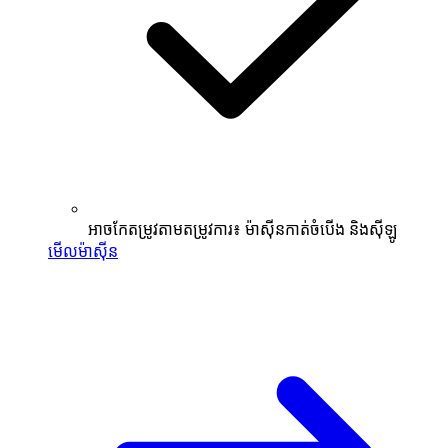
អាចកែតម្រូវតាមតម្រូវការ៖ ម៉ាស៊ីនកាត់ចំបើង និងស៊ីឡូ
មើលម៉ាស៊ីន