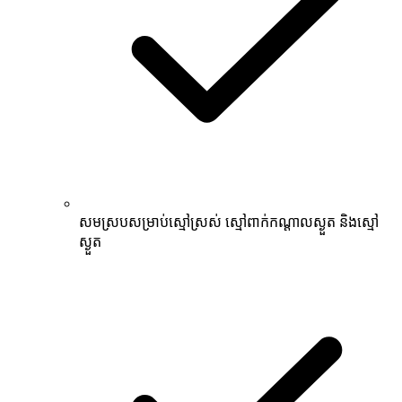
សមស្របសម្រាប់ស្មៅស្រស់ ស្មៅពាក់កណ្ដាលស្ងួត និងស្មៅ
ស្ងួត