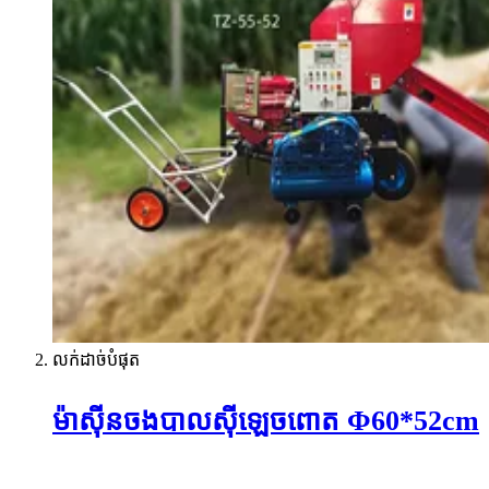
លក់ដាច់បំផុត
ម៉ាស៊ីនចងបាលស៊ីឡេចពោត Φ60*52cm