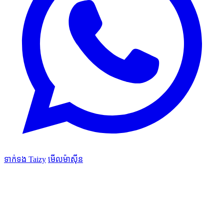
ទាក់ទង Taizy
មើលម៉ាស៊ីន