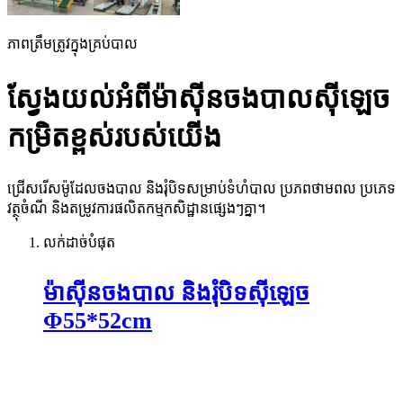
ភាពត្រឹមត្រូវក្នុងគ្រប់បាល
ស្វែងយល់អំពីម៉ាស៊ីនចងបាលស៊ីឡេច
កម្រិតខ្ពស់របស់យើង
ជ្រើសរើសម៉ូដែលចងបាល និងរុំបិទសម្រាប់ទំហំបាល ប្រភពថាមពល ប្រភេទ
វត្ថុចំណី និងតម្រូវការផលិតកម្មកសិដ្ឋានផ្សេងៗគ្នា។
លក់ដាច់បំផុត
ម៉ាស៊ីនចងបាល និងរុំបិទស៊ីឡេច
Φ55*52cm