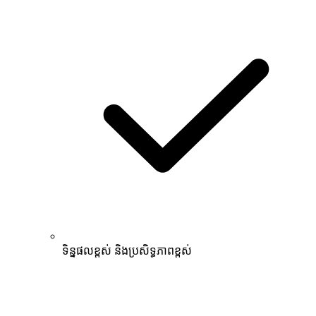
ទិន្នផលខ្ពស់ និងប្រសិទ្ធភាពខ្ពស់