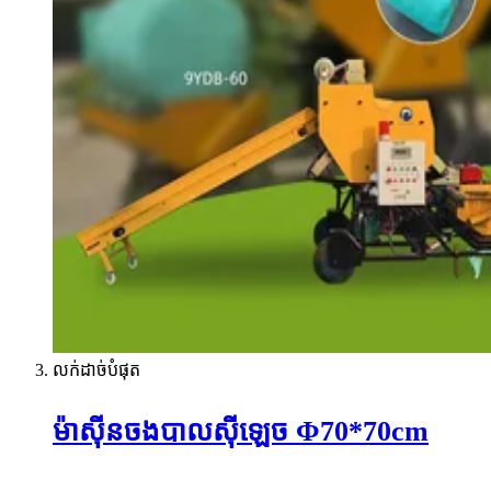
លក់ដាច់បំផុត
ម៉ាស៊ីនចងបាលស៊ីឡេច Φ70*70cm