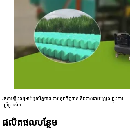
រចនាឡើងសម្រាប់ប្រសិទ្ធភាព ភាពទុកចិត្តបាន និងភាពងាយស្រួលក្នុងការ
ប្រើប្រាស់។
ផលិតផលបន្ថែម