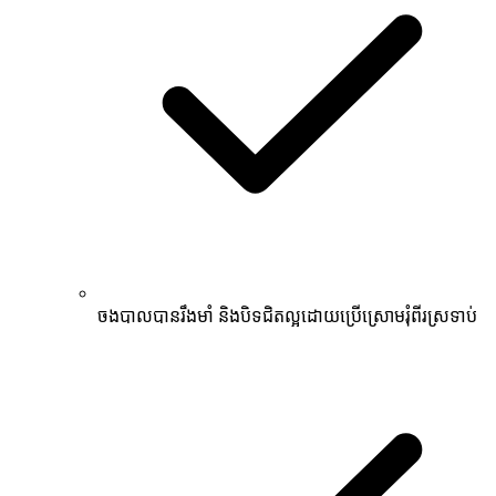
ចងបាលបានរឹងមាំ និងបិទជិតល្អដោយប្រើស្រោមរុំពីរស្រទាប់