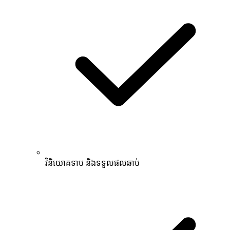
វិនិយោគទាប និងទទួលផលឆាប់