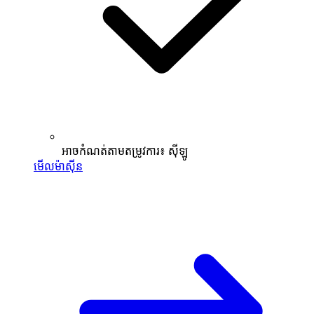
អាចកំណត់តាមតម្រូវការ៖ ស៊ីឡូ
មើលម៉ាស៊ីន