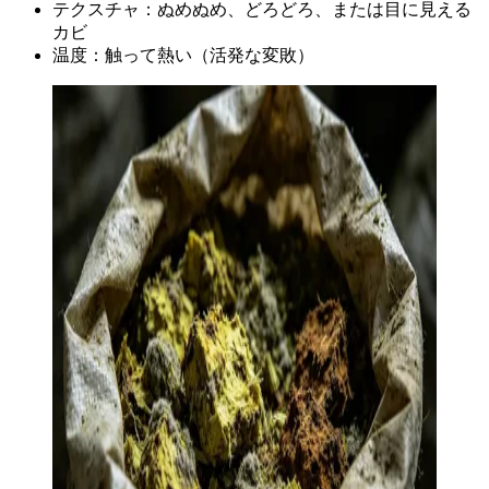
テクスチャ：ぬめぬめ、どろどろ、または目に見える
カビ
温度：触って熱い（活発な変敗）