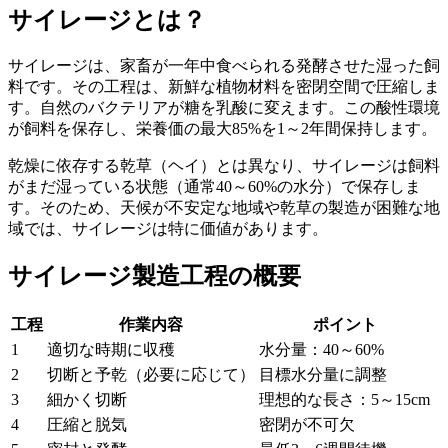
サイレージとは？
サイレージは、家畜が一年中食べられる発酵させた湿った飼
料です。その工程は、新鮮な植物材料を密閉空間で圧縮しま
す。自然のバクテリアが糖を乳酸に変えます。この酸性環境
が飼料を保存し、栄養価の最大85%を1～2年間保持します。
乾燥に依存する乾草（ヘイ）とは異なり、サイレージは飼料
がまだ湿っている状態（通常40～60%の水分）で保存しま
す。そのため、天候が不安定な地域や乾草の製造が困難な地
域では、サイレージは特に価値があります。
サイレージ製造工程の概要
工程
作業内容
ポイント
1
適切な時期に収穫
水分量：40～60%
2
切断と予乾（必要に応じて）
目標水分量に調整
3
細かく切断
理想的な長さ：5～15cm
4
圧縮と脱気
密閉が不可欠