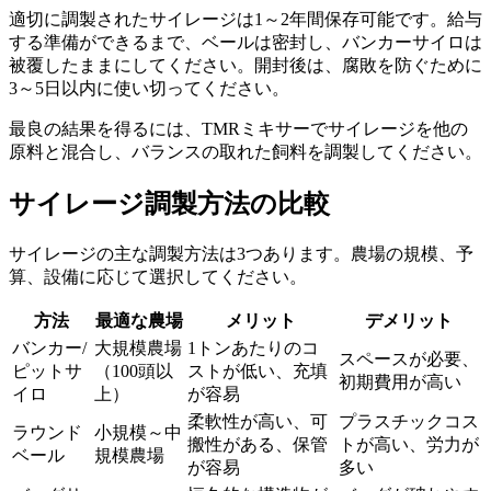
適切に調製されたサイレージは1～2年間保存可能です。給与
する準備ができるまで、ベールは密封し、バンカーサイロは
被覆したままにしてください。開封後は、腐敗を防ぐために
3～5日以内に使い切ってください。
最良の結果を得るには、TMRミキサーでサイレージを他の
原料と混合し、バランスの取れた飼料を調製してください。
サイレージ調製方法の比較
サイレージの主な調製方法は3つあります。農場の規模、予
算、設備に応じて選択してください。
方法
最適な農場
メリット
デメリット
バンカー/
大規模農場
1トンあたりのコ
スペースが必要、
ピットサ
（100頭以
ストが低い、充填
初期費用が高い
イロ
上）
が容易
柔軟性が高い、可
プラスチックコス
ラウンド
小規模～中
搬性がある、保管
トが高い、労力が
ベール
規模農場
が容易
多い