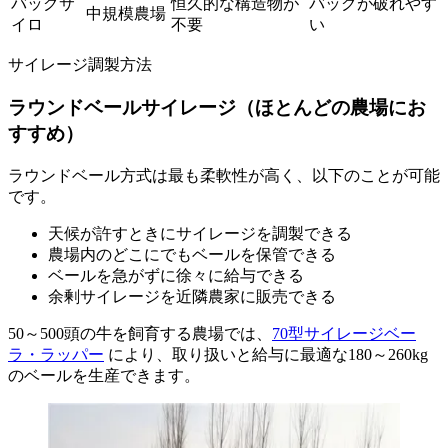
バッグサ
恒久的な構造物が
バッグが破れやす
中規模農場
イロ
不要
い
サイレージ調製方法
ラウンドベールサイレージ（ほとんどの農場にお
すすめ）
ラウンドベール方式は最も柔軟性が高く、以下のことが可能
です。
天候が許すときにサイレージを調製できる
農場内のどこにでもベールを保管できる
ベールを急がずに徐々に給与できる
余剰サイレージを近隣農家に販売できる
50～500頭の牛を飼育する農場では、
70型サイレージベー
ラ・ラッパー
により、取り扱いと給与に最適な180～260kg
のベールを生産できます。