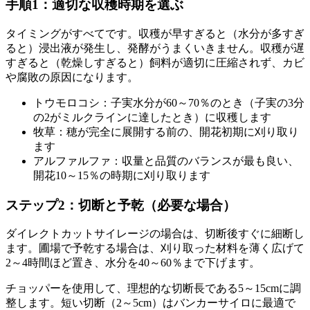
手順1：適切な収穫時期を選ぶ
タイミングがすべてです。収穫が早すぎると（水分が多すぎ
ると）浸出液が発生し、発酵がうまくいきません。収穫が遅
すぎると（乾燥しすぎると）飼料が適切に圧縮されず、カビ
や腐敗の原因になります。
トウモロコシ：子実水分が60～70％のとき（子実の3分
の2がミルクラインに達したとき）に収穫します
牧草：穂が完全に展開する前の、開花初期に刈り取り
ます
アルファルファ：収量と品質のバランスが最も良い、
開花10～15％の時期に刈り取ります
ステップ2：切断と予乾（必要な場合）
ダイレクトカットサイレージの場合は、切断後すぐに細断し
ます。圃場で予乾する場合は、刈り取った材料を薄く広げて
2～4時間ほど置き、水分を40～60％まで下げます。
チョッパーを使用して、理想的な切断長である5～15cmに調
整します。短い切断（2～5cm）はバンカーサイロに最適で