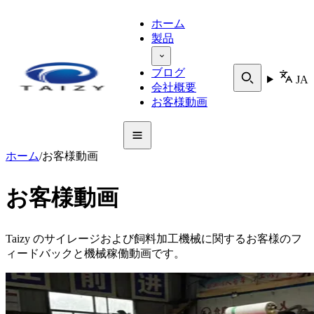
ホーム
製品
ブログ
JA
会社概要
お客様動画
ホーム
/
お客様動画
お客様動画
Taizy のサイレージおよび飼料加工機械に関するお客様のフ
ィードバックと機械稼働動画です。