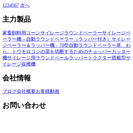
1
2
3
4
5
6
7
次へ
主力製品
家畜飼料用コーンサイレージラウンドベーラー
サイレージベ
ーラー機 – 自動ラウンドベーラー（ラッパー付き）
サイレー
ジベーラー＆ラッパー機 – 70型自動ラウンドベーラー
草、わ
ら、トウモロコシの茎を切断するためのチョッパーカッター
機
サイレージ用ラウンドベールラッパー
トラクター搭載型サ
イレージ収穫機
会社情報
ブログ
会社概要
お客様動画
お問い合わせ