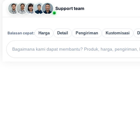
Support team
Balasan cepat:
Harga
Detail
Pengiriman
Kustomisasi
D