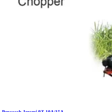
Pencacah Jerami 9Z-10A/15A