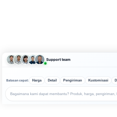
Support team
Balasan cepat:
Harga
Detail
Pengiriman
Kustomisasi
D