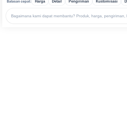
Balasan cepat:
Harga
Detail
Pengiriman
Kustomisasi
D