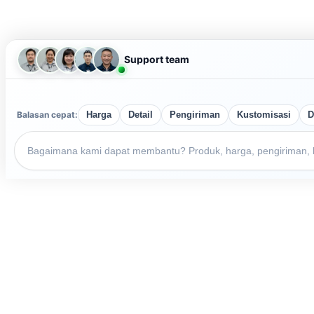
Support team
Balasan cepat:
Harga
Detail
Pengiriman
Kustomisasi
D