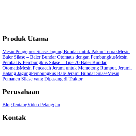
Produk Utama
Mesin Pengepres Silase Jagung Bundar untuk Pakan Ternak
Mesin
Baler Silase – Baler Bundar Otomatis dengan Pembungkus
Mesin
Pembal & Pembungkus Silase – Tipe 70 Baler Bundar
Otomatis
Mesin Pencacah Jerami untuk Memotong Rumput, Jerami,
Batang Jagung
Pembungkus Bale Jerami Bundar Silase
Mesin
Pemanen Silase yang Dipasang di Traktor
Perusahaan
Blog
Tentang
Video Pelanggan
Kontak