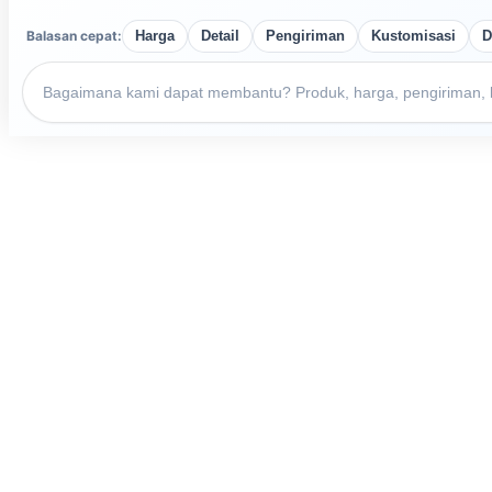
Balasan cepat:
Harga
Detail
Pengiriman
Kustomisasi
D