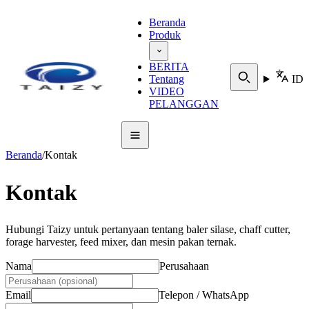
Beranda
Produk
BERITA
Tentang
ID
VIDEO
PELANGGAN
Beranda
/
Kontak
Kontak
Hubungi Taizy untuk pertanyaan tentang baler silase, chaff cutter,
forage harvester, feed mixer, dan mesin pakan ternak.
Nama
Perusahaan
Email
Telepon / WhatsApp