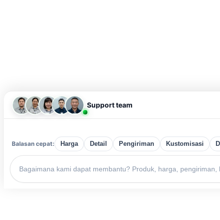
Support team
Balasan cepat:
Harga
Detail
Pengiriman
Kustomisasi
D