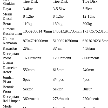
Tipe Disk
Tipe Disk
Tipe Disk
Struktur
Daya
3-4kw
3-5.5kw
5.5kw
Mesin
8-12hp
8-12hp
12-15hp
Diesel
Berat
110kg
180kg
300kg
Dimensi
1050
1000
1470mm
1480
1120
1735mm
1737
1575
2315
Keseluruhan
Ukuran
870
470
1000mm
510
982
1050mm
630
1010
2315m
Kemasan
Kapasitas
2t/jam
3t/jam
4.5t/jam
Kecepatan
Poros
1690r/menit
1290r/menit
800r/menit
Utama
Diameter
550mm
615mm
740mm
Rotor
Jumlah
6pcs
3/4 pcs
4pcs
Pisau
Bentuk
Sektor
Sektor
Busur
Pisau
Kecepatan
360r/menit
276r/menit
220r/menit
Rol Umpan
Mode