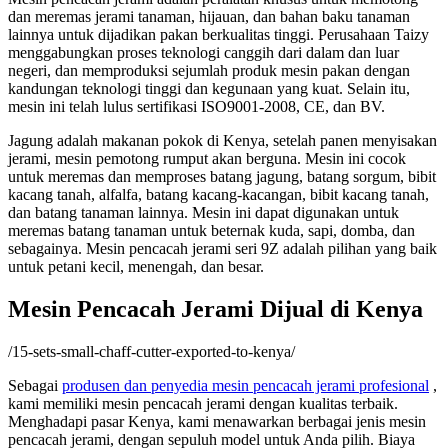
dan meremas jerami tanaman, hijauan, dan bahan baku tanaman
lainnya untuk dijadikan pakan berkualitas tinggi. Perusahaan Taizy
menggabungkan proses teknologi canggih dari dalam dan luar
negeri, dan memproduksi sejumlah produk mesin pakan dengan
kandungan teknologi tinggi dan kegunaan yang kuat. Selain itu,
mesin ini telah lulus sertifikasi ISO9001-2008, CE, dan BV.
Jagung adalah makanan pokok di Kenya, setelah panen menyisakan
jerami, mesin pemotong rumput akan berguna. Mesin ini cocok
untuk meremas dan memproses batang jagung, batang sorgum, bibit
kacang tanah, alfalfa, batang kacang-kacangan, bibit kacang tanah,
dan batang tanaman lainnya. Mesin ini dapat digunakan untuk
meremas batang tanaman untuk beternak kuda, sapi, domba, dan
sebagainya. Mesin pencacah jerami seri 9Z adalah pilihan yang baik
untuk petani kecil, menengah, dan besar.
Mesin Pencacah Jerami Dijual di Kenya
/15-sets-small-chaff-cutter-exported-to-kenya/
Sebagai
produsen dan penyedia mesin pencacah jerami profesional
,
kami memiliki mesin pencacah jerami dengan kualitas terbaik.
Menghadapi pasar Kenya, kami menawarkan berbagai jenis mesin
pencacah jerami, dengan sepuluh model untuk Anda pilih. Biaya