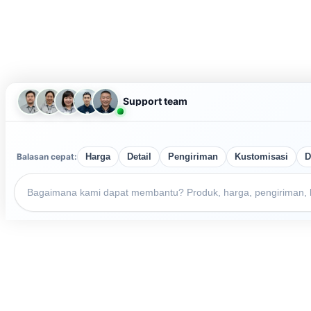
Support team
Balasan cepat:
Harga
Detail
Pengiriman
Kustomisasi
D