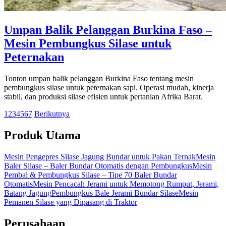
Umpan Balik Pelanggan Burkina Faso –
Mesin Pembungkus Silase untuk
Peternakan
Tonton umpan balik pelanggan Burkina Faso tentang mesin
pembungkus silase untuk peternakan sapi. Operasi mudah, kinerja
stabil, dan produksi silase efisien untuk pertanian Afrika Barat.
1
2
3
4
5
6
7
Berikutnya
Produk Utama
Mesin Pengepres Silase Jagung Bundar untuk Pakan Ternak
Mesin
Baler Silase – Baler Bundar Otomatis dengan Pembungkus
Mesin
Pembal & Pembungkus Silase – Tipe 70 Baler Bundar
Otomatis
Mesin Pencacah Jerami untuk Memotong Rumput, Jerami,
Batang Jagung
Pembungkus Bale Jerami Bundar Silase
Mesin
Pemanen Silase yang Dipasang di Traktor
Perusahaan