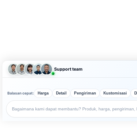
Support team
Balasan cepat:
Harga
Detail
Pengiriman
Kustomisasi
D