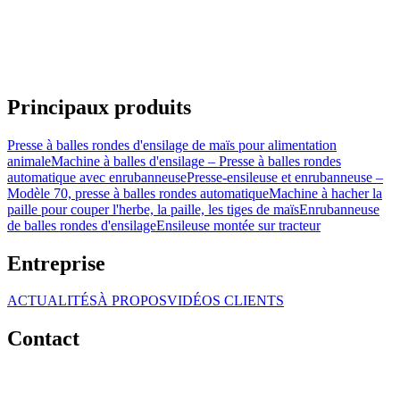
Principaux produits
Presse à balles rondes d'ensilage de maïs pour alimentation
animale
Machine à balles d'ensilage – Presse à balles rondes
automatique avec enrubanneuse
Presse-ensileuse et enrubanneuse –
Modèle 70, presse à balles rondes automatique
Machine à hacher la
paille pour couper l'herbe, la paille, les tiges de maïs
Enrubanneuse
de balles rondes d'ensilage
Ensileuse montée sur tracteur
Entreprise
ACTUALITÉS
À PROPOS
VIDÉOS CLIENTS
Contact