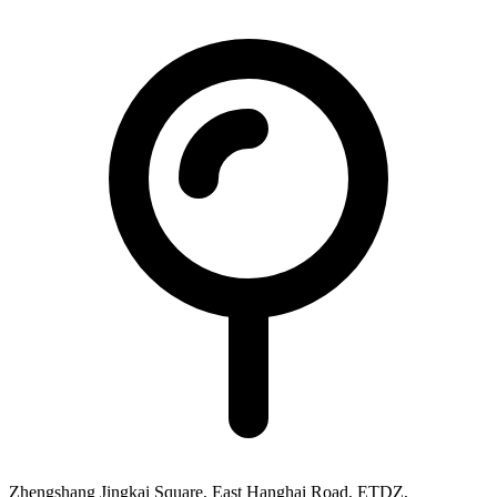
Zhengshang Jingkai Square, East Hanghai Road, ETDZ,