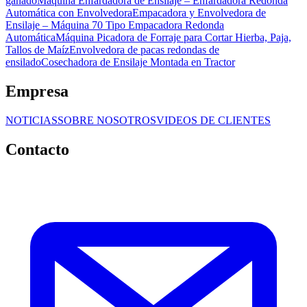
ganado
Máquina Enfardadora de Ensilaje – Enfardadora Redonda
Automática con Envolvedora
Empacadora y Envolvedora de
Ensilaje – Máquina 70 Tipo Empacadora Redonda
Automática
Máquina Picadora de Forraje para Cortar Hierba, Paja,
Tallos de Maíz
Envolvedora de pacas redondas de
ensilado
Cosechadora de Ensilaje Montada en Tractor
Empresa
NOTICIAS
SOBRE NOSOTROS
VIDEOS DE CLIENTES
Contacto