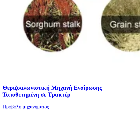
Θεριζοαλωνιστική Μηχανή Ενσίρωσης
Τοποθετημένη σε Τρακτέρ
Προβολή μηχανήματος