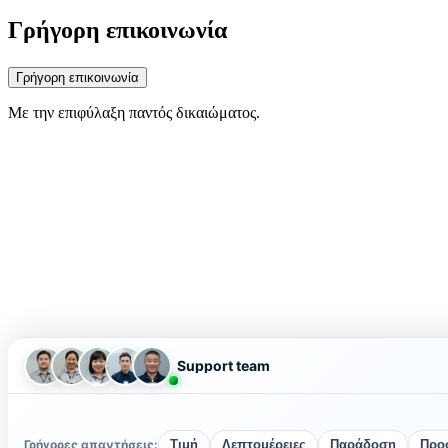
Γρήγορη επικοινωνία
Γρήγορη επικοινωνία
Με την επιφύλαξη παντός δικαιώματος.
Support team
Γρήγορες απαντήσεις:
Τιμή
Λεπτομέρειες
Παράδοση
Προ