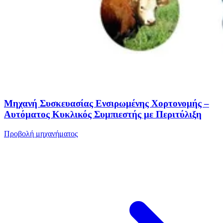
Μηχανή Συσκευασίας Ενσιρωμένης Χορτονομής –
Αυτόματος Κυκλικός Συμπιεστής με Περιτύλιξη
Προβολή μηχανήματος