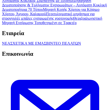
Αυτόματος Κυκλικός Συμπιεστής με Περιτύλιξη
Μηχανή
Δεματοποίησης & Τυλίγματος Ενσιρωμάτων – Αυτόματη Κυκλική
Δεματοποιήτρια 70 Τύπου
Μηχανή Κοπής Χόρτου για Κόψιμο
Χόρτου, Άχυρου, Καλαμιού
Περιτυλιγματικό μηχάνημα για
στρογγυλές μπάλες ενσιρωμένης χορτονομής
Θεριζοαλωνιστική
Μηχανή Ενσίρωσης Τοποθετημένη σε Τρακτέρ
Εταιρεία
ΝΕΑ
ΣΧΕΤΙΚΑ ΜΕ ΕΜΑΣ
ΒΙΝΤΕΟ ΠΕΛΑΤΩΝ
Επικοινωνία