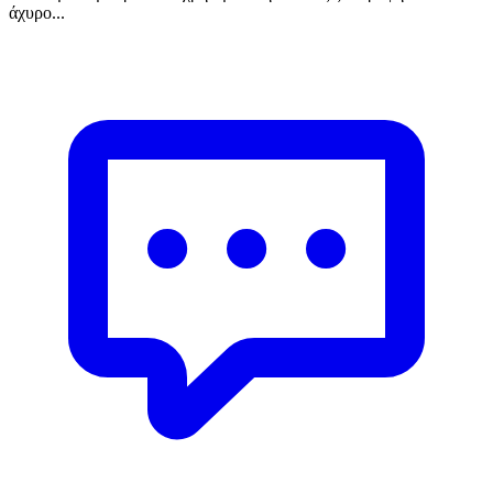
άχυρο...