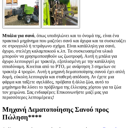
Μπάλα για σανό
, όπως υποδηλώνει και το όνομά της, είναι ένα
πρακτικό μηχάνημα που μαζεύει σανό και άχυρα και τα συσκευάζει
σε στρογγυλό ή τετράγωνο σχήμα. Είναι κατάλληλη για σανό,
άχυρο, στελέχη καλαμποκιού κ.λπ. Τα συσκευασμένα υλικά
μπορούν να χρησιμοποιηθούν ως ζωοτροφή. Αυτή η μπάλα για
άχυρο λειτουργεί με τρακτέρ, εξοπλισμένη με την κατάλληλη
ιπποδύναμη. Κινείται από το PTO, με ανάρτηση 3 σημείων σε
τρακτέρ 4 τροχών. Αυτή η μηχανή δεματοποίησης σανού έχει απλή
δομή, εύκολη λειτουργία και σταθερή απόδοση. Αν έχετε μια
φάρμα και ταΐζετε αγελάδες, πρόβατα ή άλλα ζώα, αυτό το
μηχάνημα θα λύσει το πρόβλημα της έλλειψης χόρτου για τα ζώα
τον χειμώνα. Σας ενδιαφέρει; Επικοινωνήστε μαζί μας για
περισσότερες λεπτομέρειες!
Μηχανή Δεματοποίησης Σανού προς
Πώληση
****