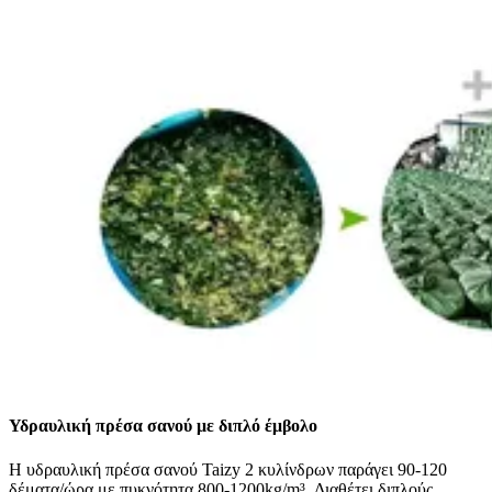
Υδραυλική πρέσα σανού με διπλό έμβολο
Η υδραυλική πρέσα σανού Taizy 2 κυλίνδρων παράγει 90-120
δέματα/ώρα με πυκνότητα 800-1200kg/m³. Διαθέτει διπλούς