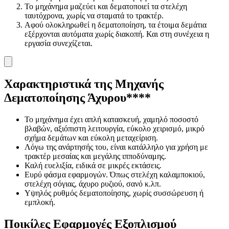
Το μηχάνημα μαζεύει και δεματοποιεί τα στελέχη
ταυτόχρονα, χωρίς να σταματά το τρακτέρ.
Αφού ολοκληρωθεί η δεματοποίηση, τα έτοιμα δεμάτια
εξέρχονται αυτόματα χωρίς διακοπή. Και στη συνέχεια η
εργασία συνεχίζεται.
Χαρακτηριστικά της Μηχανής
Δεματοποίησης Άχυρου
****
Το μηχάνημα έχει απλή κατασκευή, χαμηλό ποσοστό
βλαβών, αξιόπιστη λειτουργία, εύκολο χειρισμό, μικρό
σχήμα δεμάτων και εύκολη μεταχείριση.
Λόγω της ανάρτησής του, είναι κατάλληλο για χρήση με
τρακτέρ μεσαίας και μεγάλης ιπποδύναμης.
Καλή ευελιξία, ειδικά σε μικρές εκτάσεις.
Ευρύ φάσμα εφαρμογών. Όπως στελέχη καλαμποκιού,
στελέχη σόγιας, άχυρο ρυζιού, σανό κ.λπ.
Υψηλός ρυθμός δεματοποίησης, χωρίς συσσώρευση ή
εμπλοκή.
Ποικίλες Εφαρμογές Εξοπλισμού