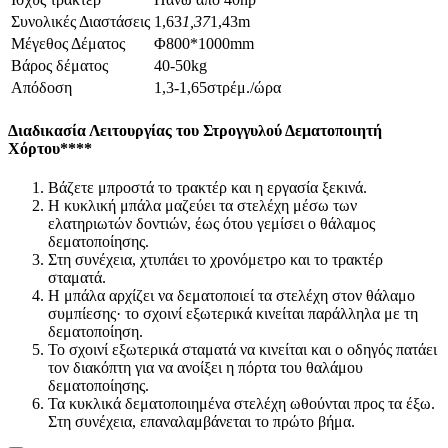
Συνολικές Διαστάσεις
1,63
1,37
1,43m
Μέγεθος Δέματος
Φ800*1000mm
Βάρος δέματος
40-50kg
Απόδοση
1,3-1,65στρέμ./ώρα
Διαδικασία Λειτουργίας του Στρογγυλού Δεματοποιητή
Χόρτου
****
Βάζετε μπροστά το τρακτέρ και η εργασία ξεκινά.
Η κυκλική μπάλα μαζεύει τα στελέχη μέσω των
ελατηριωτών δοντιών, έως ότου γεμίσει ο θάλαμος
δεματοποίησης.
Στη συνέχεια, χτυπάει το χρονόμετρο και το τρακτέρ
σταματά.
Η μπάλα αρχίζει να δεματοποιεί τα στελέχη στον θάλαμο
συμπίεσης· το σχοινί εξωτερικά κινείται παράλληλα με τη
δεματοποίηση.
Το σχοινί εξωτερικά σταματά να κινείται και ο οδηγός πατάει
τον διακόπτη για να ανοίξει η πόρτα του θαλάμου
δεματοποίησης.
Τα κυκλικά δεματοποιημένα στελέχη ωθούνται προς τα έξω.
Στη συνέχεια, επαναλαμβάνεται το πρώτο βήμα.