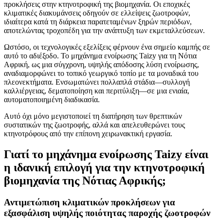
προκλήσεις στην κτηνοτροφική της βιομηχανία. Οι εποχικές
κλιματικές διακυμάνσεις οδηγούν σε ελλείψεις ζωοτροφών,
ιδιαίτερα κατά τη διάρκεια παρατεταμένων ξηρών περιόδων,
αποτελώντας τροχοπέδη για την ανάπτυξη των εκμεταλλεύσεων.
Ωστόσο, οι τεχνολογικές εξελίξεις φέρνουν ένα σημείο καμπής σε
αυτό το αδιέξοδο. Το μηχάνημα ενοίρωσης Taizy για τη Νότια
Αφρική, ως μια σύγχρονη, υψηλής απόδοσης λύση ενοίρωσης,
αναδιαμορφώνει το τοπικό γεωργικό τοπίο με τα μοναδικά του
πλεονεκτήματα. Ενσωματώνει πολλαπλά στάδια—συλλογή
καλλιέργειας, δεματοποίηση και περιτύλιξη—σε μια ενιαία,
αυτοματοποιημένη διαδικασία.
Αυτό όχι μόνο μεγιστοποιεί τη διατήρηση των θρεπτικών
συστατικών της ζωοτροφής, αλλά και απελευθερώνει τους
κτηνοτρόφους από την επίπονη χειρωνακτική εργασία.
Γιατί το μηχάνημα ενοίρωσης Taizy είναι
η ιδανική επιλογή για την κτηνοτροφική
βιομηχανία της Νότιας Αφρικής;
Αντιμετώπιση κλιματικών προκλήσεων για
εξασφάλιση υψηλής ποιότητας παροχής ζωοτροφών