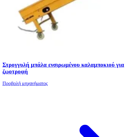
Στρογγυλή μπάλα ενσιρωμένου καλαμποκιού για
ζωοτροφή
Προβολή μηχανήματος