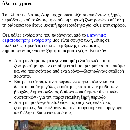
όλο το χρόνο
Το κλίμα της Νότιας Αφρικής χαρακτηρίζεται από έντονες ξηρές
περιόδους, καθιστώντας τη σταθερή παροχή ζωοτροφών καθ’ όλη
τη διάρκεια του έτους βασική προτεραιότητα για κάθε κτηνοτρόφο.
Οι μπάλες ενοίρωσης που παράγονται από το
μηχάνημα
δεματοποίησης ενοίρωσης
μας είναι σφιχτά τυλιγμένες σε
πολλαπλές στρώσεις ειδικής μεμβράνης τεντώματος,
δημιουργώντας ένα ανεξάρτητο, αεροστεγές «μίνι σιλό».
Αυτή η εξαιρετική στεγανοποίηση εξασφαλίζει ότι η
ζωοτροφή μπορεί να αποθηκευτεί μακροπρόθεσμα—ακόμα
και για περισσότερο από ένα χρόνο—διατηρώντας σταθερή
ποιότητα.
Επιτρέπει στους κτηνοτρόφους να συγκομίζουν και να
δεματοποιούν μεγάλες ποσότητες κατά την περίοδο των
βροχών, δημιουργώντας άφθονα «αποθέματα θρεπτικών
συστατικών» για την παρατεταμένη ξηρή περίοδο.
Αυτή η προσέγγιση εξαλείφει τις εποχικές ελλείψεις
ζωοτροφών, διευκολύνοντας την ισορροπημένη παραγωγή
καθ’ όλη τη διάρκεια του έτους.