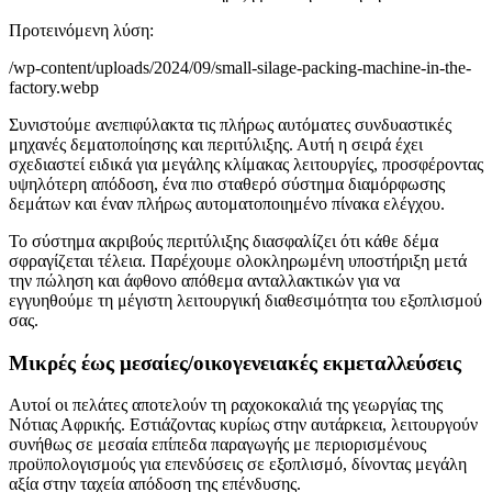
Προτεινόμενη λύση:
/wp-content/uploads/2024/09/small-silage-packing-machine-in-the-
factory.webp
Συνιστούμε ανεπιφύλακτα τις πλήρως αυτόματες συνδυαστικές
μηχανές δεματοποίησης και περιτύλιξης. Αυτή η σειρά έχει
σχεδιαστεί ειδικά για μεγάλης κλίμακας λειτουργίες, προσφέροντας
υψηλότερη απόδοση, ένα πιο σταθερό σύστημα διαμόρφωσης
δεμάτων και έναν πλήρως αυτοματοποιημένο πίνακα ελέγχου.
Το σύστημα ακριβούς περιτύλιξης διασφαλίζει ότι κάθε δέμα
σφραγίζεται τέλεια. Παρέχουμε ολοκληρωμένη υποστήριξη μετά
την πώληση και άφθονο απόθεμα ανταλλακτικών για να
εγγυηθούμε τη μέγιστη λειτουργική διαθεσιμότητα του εξοπλισμού
σας.
Μικρές έως μεσαίες/οικογενειακές εκμεταλλεύσεις
Αυτοί οι πελάτες αποτελούν τη ραχοκοκαλιά της γεωργίας της
Νότιας Αφρικής. Εστιάζοντας κυρίως στην αυτάρκεια, λειτουργούν
συνήθως σε μεσαία επίπεδα παραγωγής με περιορισμένους
προϋπολογισμούς για επενδύσεις σε εξοπλισμό, δίνοντας μεγάλη
αξία στην ταχεία απόδοση της επένδυσης.