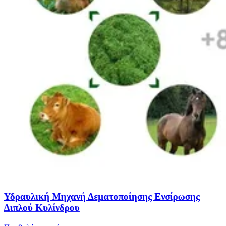
Υδραυλική Μηχανή Δεματοποίησης Ενσίρωσης
Διπλού Κυλίνδρου