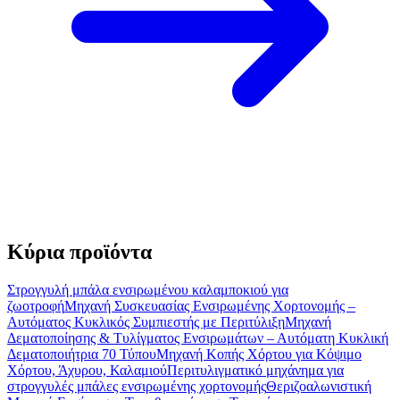
Κύρια προϊόντα
Στρογγυλή μπάλα ενσιρωμένου καλαμποκιού για
ζωοτροφή
Μηχανή Συσκευασίας Ενσιρωμένης Χορτονομής –
Αυτόματος Κυκλικός Συμπιεστής με Περιτύλιξη
Μηχανή
Δεματοποίησης & Τυλίγματος Ενσιρωμάτων – Αυτόματη Κυκλική
Δεματοποιήτρια 70 Τύπου
Μηχανή Κοπής Χόρτου για Κόψιμο
Χόρτου, Άχυρου, Καλαμιού
Περιτυλιγματικό μηχάνημα για
στρογγυλές μπάλες ενσιρωμένης χορτονομής
Θεριζοαλωνιστική