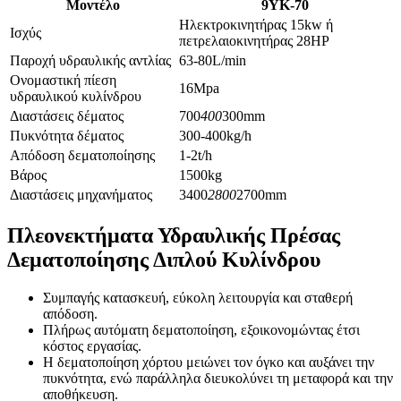
Μοντέλο
9YK-70
Ηλεκτροκινητήρας 15kw ή
Ισχύς
πετρελαιοκινητήρας 28HP
Παροχή υδραυλικής αντλίας
63-80L/min
Ονομαστική πίεση
16Mpa
υδραυλικού κυλίνδρου
Διαστάσεις δέματος
700
400
300mm
Πυκνότητα δέματος
300-400kg/h
Απόδοση δεματοποίησης
1-2t/h
Βάρος
1500kg
Διαστάσεις μηχανήματος
3400
2800
2700mm
Πλεονεκτήματα Υδραυλικής Πρέσας
Δεματοποίησης Διπλού Κυλίνδρου
Συμπαγής κατασκευή, εύκολη λειτουργία και σταθερή
απόδοση.
Πλήρως αυτόματη δεματοποίηση, εξοικονομώντας έτσι
κόστος εργασίας.
Η δεματοποίηση χόρτου μειώνει τον όγκο και αυξάνει την
πυκνότητα, ενώ παράλληλα διευκολύνει τη μεταφορά και την
αποθήκευση.