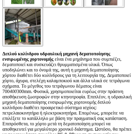
Διπλού κυλίνδρου υδραυλική μηχανή δεματοποίησης
ενσιρωμένης χορτονομής
είναι ένα μηχάνημα που συμπιέζει,
δεματοποιεί και συσκευάζει θρυμματισμένα υλικά. Όπως
υποδηλώνει και το όνομά της, αυτή η μηχανή δεματοποίησης
χόρτου διαθέτει δύο κυλίνδρους για τη λειτουργία της. Δεματοποιεί
χόρτο, άχυρα, στελέχη καλαμποκιού και άλλα υλικά σε τετράγωνα
σχήματα. Το μέγεθος του τετράγωνου δέματος είναι
700
400
300mm. Φυσικά, χρησιμοποιείται ευρέως στην πράσινη
αποθήκευση ζωοτροφών στην κτηνοτροφία. Επιπλέον, η υδραυλική
μηχανή δεματοποίησης ενσιρωμένης χορτονομής διπλού
κυλίνδρου διαθέτει προαιρετικό σύστημα ισχύος:
πετρελαιοκινητήρα ή ηλεκτροκινητήρα. Επομένως, μπορείτε να
επιλέξετε το κατάλληλο με βάση την πραγματική σας κατάσταση.
Επιπρόσθετα, το χόρτο μετά τη δεματοποίηση μπορεί να
αποθηκευτεί για μεγαλύτερο χρονικό διάστημα. Ωστόσο, θα πρέπει