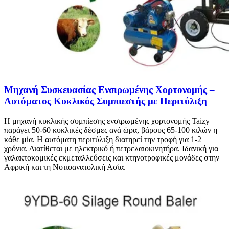
Μηχανή Συσκευασίας Ενσιρωμένης Χορτονομής –
Αυτόματος Κυκλικός Συμπιεστής με Περιτύλιξη
Η μηχανή κυκλικής συμπίεσης ενσιρωμένης χορτονομής Taizy
παράγει 50-60 κυκλικές δέσμες ανά ώρα, βάρους 65-100 κιλών η
κάθε μία. Η αυτόματη περιτύλιξη διατηρεί την τροφή για 1-2
χρόνια. Διατίθεται με ηλεκτρικό ή πετρελαιοκινητήρα. Ιδανική για
γαλακτοκομικές εκμεταλλεύσεις και κτηνοτροφικές μονάδες στην
Αφρική και τη Νοτιοανατολική Ασία.