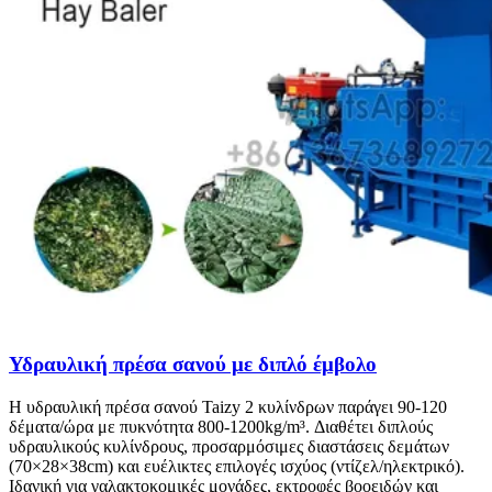
Υδραυλική πρέσα σανού με διπλό έμβολο
Η υδραυλική πρέσα σανού Taizy 2 κυλίνδρων παράγει 90-120
δέματα/ώρα με πυκνότητα 800-1200kg/m³. Διαθέτει διπλούς
υδραυλικούς κυλίνδρους, προσαρμόσιμες διαστάσεις δεμάτων
(70×28×38cm) και ευέλικτες επιλογές ισχύος (ντίζελ/ηλεκτρικό).
Ιδανική για γαλακτοκομικές μονάδες, εκτροφές βοοειδών και