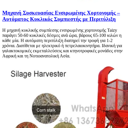
Μηχανή Συσκευασίας Ενσιρωμένης Χορτονομής –
Αυτόματος Κυκλικός Συμπιεστής με Περιτύλιξη
Η μηχανή κυκλικής συμπίεσης ενσιρωμένης χορτονομής Taizy
παράγει 50-60 κυκλικές δέσμες ανά ώρα, βάρους 65-100 κιλών η
κάθε μία. Η αυτόματη περιτύλιξη διατηρεί την τροφή για 1-2
χρόνια. Διατίθεται με ηλεκτρικό ή πετρελαιοκινητήρα. Ιδανική για
γαλακτοκομικές εκμεταλλεύσεις και κτηνοτροφικές μονάδες στην
Αφρική και τη Νοτιοανατολική Ασία.