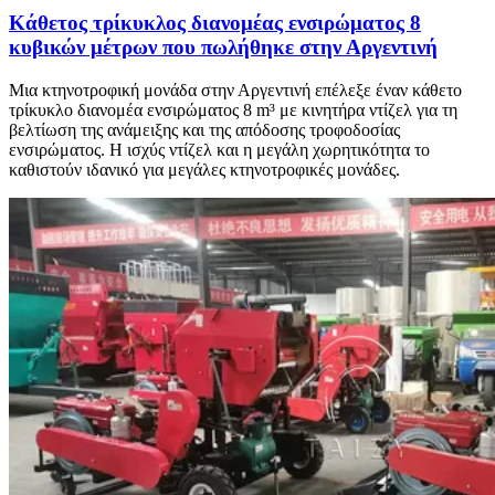
Κάθετος τρίκυκλος διανομέας ενσιρώματος 8
κυβικών μέτρων που πωλήθηκε στην Αργεντινή
Μια κτηνοτροφική μονάδα στην Αργεντινή επέλεξε έναν κάθετο
τρίκυκλο διανομέα ενσιρώματος 8 m³ με κινητήρα ντίζελ για τη
βελτίωση της ανάμειξης και της απόδοσης τροφοδοσίας
ενσιρώματος. Η ισχύς ντίζελ και η μεγάλη χωρητικότητα το
καθιστούν ιδανικό για μεγάλες κτηνοτροφικές μονάδες.