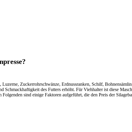
enpresse?
oh, Luzerne, Zuckerrohrschwänze, Erdnussranken, Schilf, Bohnensämling
d Schmackhaftigkeit des Futters erhöht. Für Viehhalter ist diese Masc
 Folgenden sind einige Faktoren aufgeführt, die den Preis der Silageba