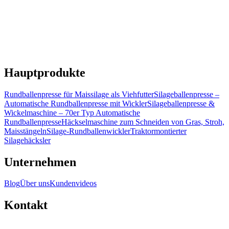
Hauptprodukte
Rundballenpresse für Maissilage als Viehfutter
Silageballenpresse –
Automatische Rundballenpresse mit Wickler
Silageballenpresse &
Wickelmaschine – 70er Typ Automatische
Rundballenpresse
Häckselmaschine zum Schneiden von Gras, Stroh,
Maisstängeln
Silage-Rundballenwickler
Traktormontierter
Silagehäcksler
Unternehmen
Blog
Über uns
Kundenvideos
Kontakt