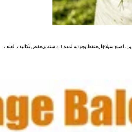
تعلم كيفية صنع السيلاج خطوة بخطوة. يغطي هذا الدليل الخطوات السبع الرئيسية: الحصاد، الذبول، التقطيع، الضغط، الإغلاق، التخمير، والتخزين. اصنع سيلاجًا يحتفظ بجودته لمدة 1-2 سنة ويخفض تكاليف العلف